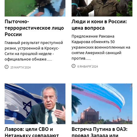
Пыточно-
Люди и кони в России:
террористическое лицо
цена вопроса
России
Предложение Рамзана
Кадырова обменять 50
Главный результат преступной
украинских военнопленных на
резни, устроенной в Крокус-
снятие Америкой санкций
Сити на прошлой неделе -
против......
официальное обнаже......
6 ЯНВАРЯ'2024
25 МАРТА'2024
Лавров: цели СВО и
Встреча Путина в ОАЭ:
Нетаньяху совпадают
провал Запада или