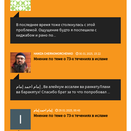
В последнее время тоже столкнулась с этой
проблемой. Ощущение будто я поспешила с
хиджабом и рано по...
HAMZA CHERNOMORCHENKO
30.01.2025, 15:22
Мнение по теме о 73-х течениях в исламе
إمام احمد إمام , Ва алейкум ассалам ва рахматуЛлахи
ва баракятух! Спасибо брат за то что попробовал ...
إمام احمد إمام
29.01.2025, 00:43
Мнение по теме о 73-х течениях в исламе