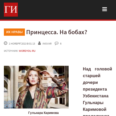
Принцесса. На бобах?
ИХ НРАВЫ
 1 НОЯБРЯ'2013 В 01:13
INGVAR
 6
ИСТОЧНИК:
WORDYOU.RU
Над головой
старшей
дочери
президента
Узбекистана
Гульнары
Каримовой
Гульнара Каримова