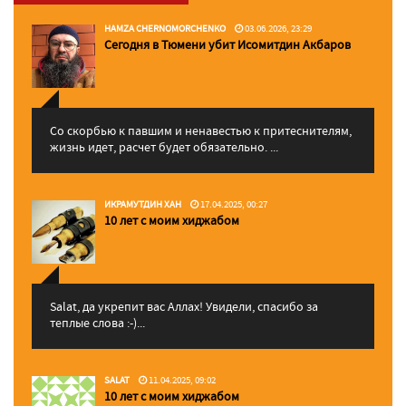
HAMZA CHERNOMORCHENKO
03.06.2026, 23:29
Сегодня в Тюмени убит Исомитдин Акбаров
Со скорбью к павшим и ненавестью к притеснителям,
жизнь идет, расчет будет обязательно. ...
ИКРАМУТДИН ХАН
17.04.2025, 00:27
10 лет с моим хиджабом
Salat, да укрепит вас Аллаx! Увидели, спасибо за
теплые слова :-)...
SALAT
11.04.2025, 09:02
10 лет с моим хиджабом