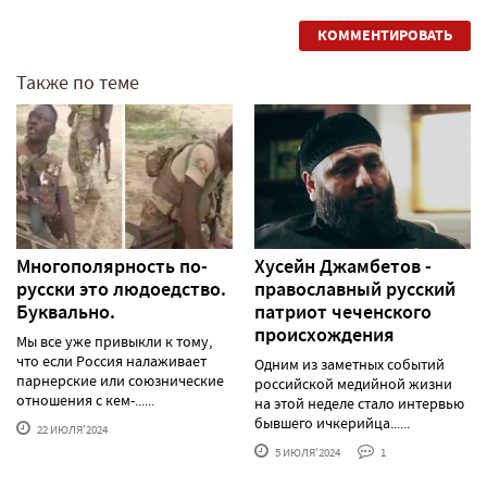
КОММЕНТИРОВАТЬ
Также по теме
Многополярность по-
Хусейн Джамбетов -
русски это людоедство.
православный русский
Буквально.
патриот чеченского
происхождения
Мы все уже привыкли к тому,
что если Россия налаживает
Одним из заметных событий
парнерские или союзнические
российской медийной жизни
отношения с кем-......
на этой неделе стало интервью
бывшего ичкерийца......
22 ИЮЛЯ'2024
5 ИЮЛЯ'2024
1