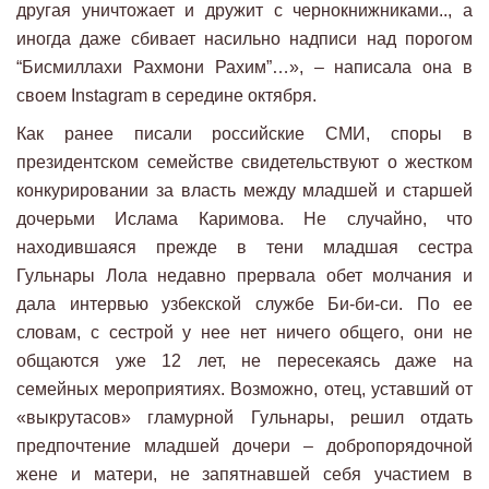
другая уничтожает и дружит с чернокнижниками.., а
иногда даже сбивает насильно надписи над порогом
“Бисмиллахи Рахмони Рахим”…», – написала она в
своем Instagram в середине октября.
Как ранее писали российские СМИ, споры в
президентском семействе свидетельствуют о жестком
конкурировании за власть между младшей и старшей
дочерьми Ислама Каримова. Не случайно, что
находившаяся прежде в тени младшая сестра
Гульнары Лола недавно прервала обет молчания и
дала интервью узбекской службе Би-би-си. По ее
словам, с сестрой у нее нет ничего общего, они не
общаются уже 12 лет, не пересекаясь даже на
семейных мероприятиях. Возможно, отец, уставший от
«выкрутасов» гламурной Гульнары, решил отдать
предпочтение младшей дочери – добропорядочной
жене и матери, не запятнавшей себя участием в