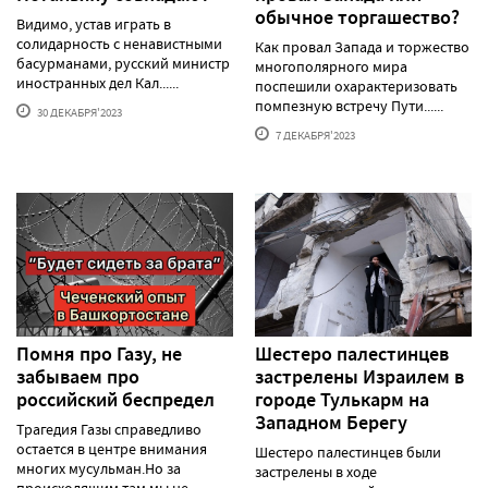
обычное торгашество?
Видимо, устав играть в
солидарность с ненавистными
Как провал Запада и торжество
басурманами, русский министр
многополярного мира
иностранных дел Кал......
поспешили охарактеризовать
помпезную встречу Пути......
30 ДЕКАБРЯ'2023
7 ДЕКАБРЯ'2023
Помня про Газу, не
Шестеро палестинцев
забываем про
застрелены Израилем в
российский беспредел
городе Тулькарм на
Западном Берегу
Трагедия Газы справедливо
остается в центре внимания
Шестеро палестинцев были
многих мусульман.Но за
застрелены в ходе