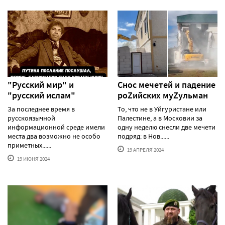
"Русский мир" и
Снос мечетей и падение
"русский ислам"
роZийских муZульман
За последнее время в
То, что не в Уйгуристане или
русскоязычной
Палестине, а в Московии за
информационной среде имели
одну неделю снесли две мечети
места два возможно не особо
подряд: в Нов......
приметных......
19 АПРЕЛЯ'2024
19 ИЮНЯ'2024