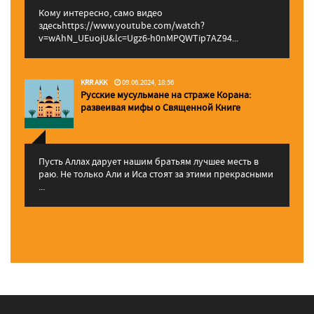
Кому интересно, само видео
здесьhttps://www.youtube.com/watch?
v=wAhN_UEuojU&lc=Ugz6-h0nMPQWTip7AZ94...
KRR AKK
09.06.2024, 18:56
Русские мусульмане на страже Корана:
pазвеивая мифы о Священной Книге
Пусть Аллах дарует нашим братьям лучшее месть в
раю. Не только Али и Иса стоят за этими прекрасными
...