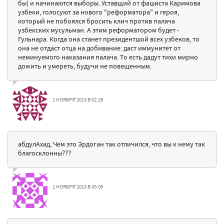
бы) и начинаются выборы. Уставщий от фашиста Каримова
узбеки, голосуют за нового "реформатора" и героя,
который не побоялся бросить клич против палача
узбекских мусульман. А этим реформатором будет -
Гульнара. Когда она станет президентшой всех узбеков, то
она не отдаст отца на добивание: даст иммунитет от
неминуемого наказания палача. То есть дадут тихи мирно
дожить и умереть, будучи не повещенным.
1 НОЯБРЯ'2013 В 02:26
абдулАхад, Чем это Эрдоган так отличился, что вы к нему так
благосклонны???
1 НОЯБРЯ'2013 В 05:09