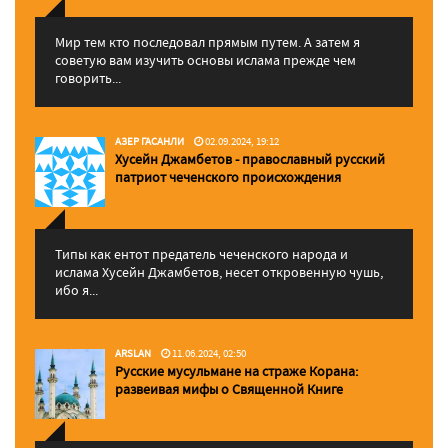
Мир тем кто последовал прямым путем. А затем я
советую вам изучить основы ислама прежде чем
говорить...
АЗЕР ГАСАНЛИ
02.09.2024, 19:12
Хусейн Джамбетов - православный русский
патриот чеченского происхождения
Типы как ентот предатель чеченского народа и
ислама Хусейн Джамбетов, несет откровенную чушь,
ибо я...
ARSLAN
11.06.2024, 02:50
Русские мусульмане на страже Корана:
pазвеивая мифы о Священной Книге