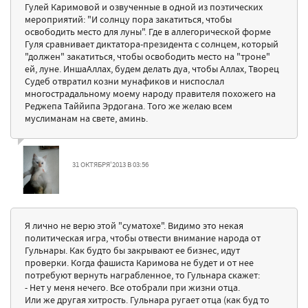
Гулей Каримовой и озвученные в одной из поэтических
мероприятий: "И солнцу пора закатиться, чтобы
освободить место для луны". Где в аллегорической форме
Гуля сравнивает диктатора-президента с солнцем, который
"должен" закатиться, чтобы освободить место на "троне"
ей, луне. ИншаАллах, будем делать дуа, чтобы Аллах, Творец
Судеб отвратил козни мунафиков и ниспослал
многострадальному моему народу правителя похожего на
Реджепа Таййипа Эрдогана. Того же желаю всем
муслиманам на свете, аминь.
31 ОКТЯБРЯ'2013 В 03:56
Я лично не верю этой "суматохе". Видимо это некая
политическая игра, чтобы отвести внимание народа от
Гульнары. Как будто бы закрывают ее бизнес, идут
проверки. Когда фашиста Каримова не будет и от нее
потребуют вернуть награбленное, то Гульнара скажет:
- Нет у меня нечего. Все отобрали при жизни отца.
Или же другая хитрость. Гульнара ругает отца (как буд то