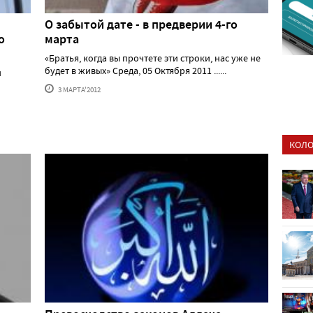
О забытой дате - в предверии 4-го
о
марта
«Братья, когда вы прочтете эти строки, нас уже не
будет в живых» Среда, 05 Октября 2011 ......
и
3 МАРТА'2012
КОЛО