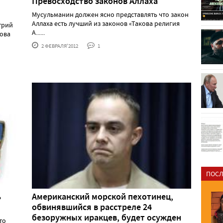
Превосходство законов Аллаха
Мусульманин должен ясно представлять что закон
Аллаха есть лучший из законов «Такова религия
трий
А......
ова
2 ФЕВРАЛЯ'2012
1
ПОСЛ
ь
Американский морской пехотинец,
обвинявшийся в расстреле 24
безоружных иракцев, будет осужден
то