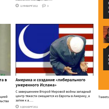
12 ЯНВАРЯ'2012
3
م
та в
Америка и создание «либерального
умеренного Ислама»
С завершением Второй Мировой войны западный
центр тяжести смещается из Европы в Америку, а
ацией
Tweets
затем к а......
льства
8 ДЕКАБРЯ'2011