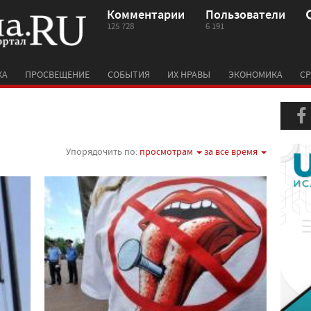
Комментарии
Пользователи
125 728
6 191
КА
ПРОСВЕЩЕНИЕ
СОБЫТИЯ
ИХ НРАВЫ
ЭКОНОМИКА
СР
Упорядочить по:
просмотрам
за все время