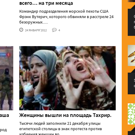
всего… на три месяца
Командир подразделения морской пехоты США
Фрэнк Вутерич, которого обвиняли в расстреле 24
безоружных......
24 ЯНВАРЯ'2012
4
баша
Женщины вышли на площадь Тахрир.
Тысячи людей заполнили 21 декабря улицы
египетской столицы в знак протеста против
ород
избиения женщин во......