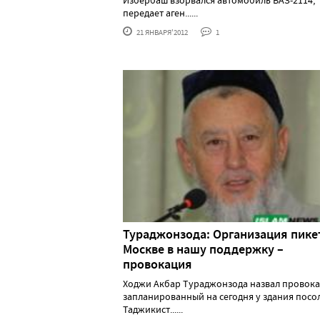
Избербаш взорвался автомобиль ВАЗ-2114,
передает аген......
21 ЯНВАРЯ'2012
1
Тураджонзода: Организация пике
Москве в нашу поддержку –
провокация
Ходжи Акбар Тураджонзода назвал провок
запланированный на сегодня у здания посо
Таджикист......