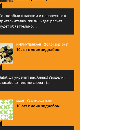
Со скорбью к павшим и ненавестью к
притеснителям, жизнь идет, расчет
будет обязательно. ...
ИКРАМУТДИН ХАН
17.04.2025, 00:27
10 лет с моим хиджабом
Salat, да укрепит вас Аллаx! Увидели,
спасибо за теплые слова :-)...
SALAT
11.04.2025, 09:02
10 лет с моим хиджабом