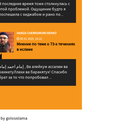
В последнее время тоже столкнулась с
этой проблемой. Ощущение будто я
поспешила с хиджабом и рано по...
HAMZA CHERNOMORCHENKO
30.01.2025, 15:22
Мнение по теме о 73-х течениях
в исламе
إمام احمد إما , Ва алейкум ассалам ва
рахматуЛлахи ва баракятух! Спасибо
брат за то что попробовал ...
 by golosislama