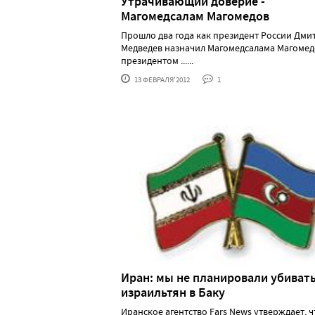
Утрачивающий доверие -
Магомедсалам Магомедов
Прошло два года как президент России Дми
Медведев назначил Магомедсалама Магомед
президентом ......
13 ФЕВРАЛЯ'2012
1
Иран: мы не планировали убиват
израильтян в Баку
Иранское агентство Fars News утверждает, ч