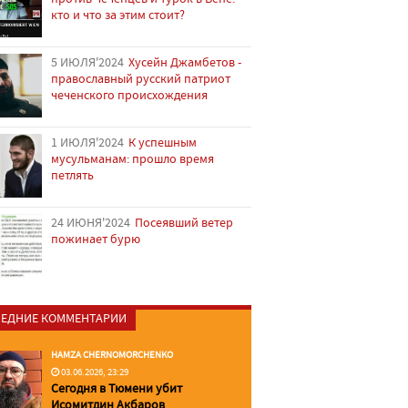
кто и что за этим стоит?
5 ИЮЛЯ'2024
Хусейн Джамбетов -
православный русский патриот
чеченского происхождения
1 ИЮЛЯ'2024
К успешным
мусульманам: прошло время
петлять
24 ИЮНЯ'2024
Посеявший ветер
пожинает бурю
ЕДНИЕ КОММЕНТАРИИ
HAMZA CHERNOMORCHENKO
03.06.2026, 23:29
Сегодня в Тюмени убит
Исомитдин Акбаров