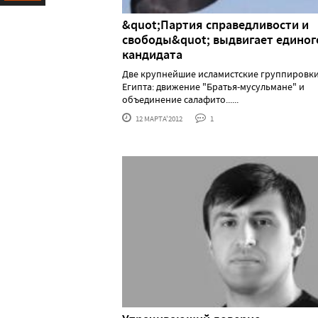
Ресурс
&quot;Партия справедливости и
свободы&quot; выдвигает единог
кандидата
Две крупнейшие исламистские группировк
Египта: движение "Братья-мусульмане" и
объединение салафито......
12 МАРТА'2012
1