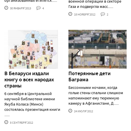
организованных египетск......
военной операции в секторе
Газа и подвергла масс......
30 ЯНВАРЯ'2013
4
18 НОЯБРЯ'2012
2
В Беларуси издали
Потерянные дети
книгу о всех народах
Баграма
страны
Бессонными ночами, когда
голые стены спальни слишком
6 сентября в Центральной
напоминают ему тюремную
научной библиотеке имени
камеру в Афганистане, Д......
Якуба Коласа (Минск)
состоялась презентация книги
24 ИЮЛЯ'2012
......
8 СЕНТЯБРЯ'2012