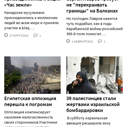
«Час земли»
не "перекраивать
границы" на Балканах
Канадские мусульмане
присоединились к миллионам
Но господин Лавров кажется
людей во всем мире и приняли
чуть подзабыл, как в годы
участие в &laq......
Карабахской войны российский
366-й полк помогал......
27 МАРТА'2013
1
1 ФЕВРАЛЯ'2013
1
Египетская оппозиция
39 палестинцев стали
перешла к погромам
жертвами израильской
бомбардировки
Оппозиция компенсирует
насилием малочисленность
В субботу израильская
своих сторонников Участники
авиация расширила зону