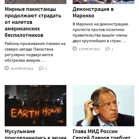
Мирные пакистанцы
Демонстрация в
продолжают страдать
Марокко
от налетов
В Марокко на демонстрацию
американских
протеста против политики
беспилотников
правительства вышли члены
двух крупнейших в стран......
Районы проживания племен на
северо-западе Пакистана
3 АПРЕЛЯ'2013
1
регулярно подвергаются
обстрелам америк......
20 АПРЕЛЯ'2013
1
Мусульмане
Глава МИД России
присоединились к акции
Сергей Лавров требует