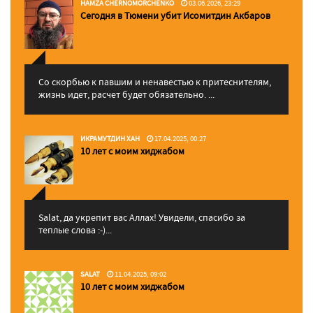
HAMZA CHERNOMORCHENKO
03.06.2026, 23:29
Сегодня в Тюмени убит Исомитдин Акбаров
Со скорбью к павшим и ненавестью к притеснителям,
жизнь идет, расчет будет обязательно. ...
ИКРАМУТДИН ХАН
17.04.2025, 00:27
10 лет с моим хиджабом
Salat, да укрепит вас Аллаx! Увидели, спасибо за
теплые слова :-)...
SALAT
11.04.2025, 09:02
10 лет с моим хиджабом