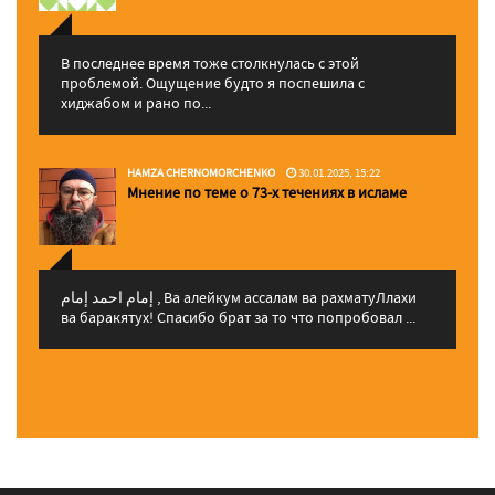
В последнее время тоже столкнулась с этой
проблемой. Ощущение будто я поспешила с
хиджабом и рано по...
HAMZA CHERNOMORCHENKO
30.01.2025, 15:22
Мнение по теме о 73-х течениях в исламе
إمام احمد إمام , Ва алейкум ассалам ва рахматуЛлахи
ва баракятух! Спасибо брат за то что попробовал ...