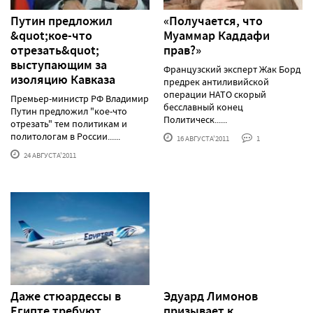
Путин предложил
«Получается, что
&quot;кое-что
Муаммар Каддафи
отрезать&quot;
прав?»
выступающим за
Французский эксперт Жак Борд
изоляцию Кавказа
предрек антиливийской
операции НАТО скорый
Премьер-министр РФ Владимир
бесславный конец
Путин предложил "кое-что
Политическ......
отрезать" тем политикам и
политологам в России......
16 АВГУСТА'2011
1
24 АВГУСТА'2011
Даже стюардессы в
Эдуард Лимонов
Египте требуют
призывает к