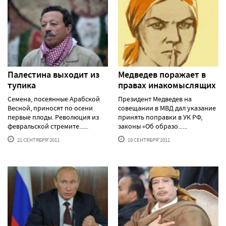
Палестина выходит из
Медведев поражает в
тупика
правах инакомыслящих
Семена, посеянные Арабской
Президент Медведев на
Весной, приносят по осени
совещании в МВД дал указание
первые плоды. Революция из
принять поправки в УК РФ,
февральской стремите......
законы «Об образо......
21 СЕНТЯБРЯ'2011
18 СЕНТЯБРЯ'2011