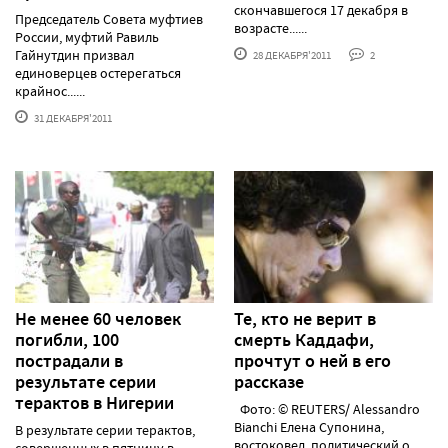
скончавшегося 17 декабря в
Председатель Совета муфтиев
возрасте......
России, муфтий Равиль
Гайнутдин призвал
28 ДЕКАБРЯ'2011
2
единоверцев остерегаться
крайнос......
31 ДЕКАБРЯ'2011
Не менее 60 человек
Те, кто не верит в
погибли, 100
смерть Каддафи,
пострадали в
прочтут о ней в его
результате серии
рассказе
терактов в Нигерии
Фото: © REUTERS/ Alessandro
Bianchi Елена Супонина,
В результате серии терактов,
востоковед, политический о......