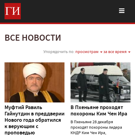
ВСЕ НОВОСТИ
Упорядочить по:
просмотрам
за все время
Муфтий Равиль
В Пхеньяне проходят
Гайнутдин в преддверии
похороны Ким Чен Ира
Нового года обратился
В Пхеньяне 28 декабря
к верующим с
проходят похороны лидера
проповедью
КНДР Ким Чен Ира,