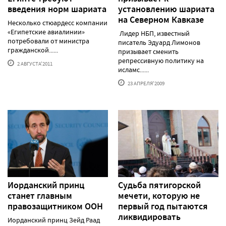
введения норм шариата
установлению шариата
на Северном Кавказе
Несколько стюардесс компании
«Египетские авиалинии»
Лидер НБП, известный
потребовали от министра
писатель Эдуард Лимонов
гражданской......
призывает сменить
репрессивную политику на
2 АВГУСТА'2011
исламс......
23 АПРЕЛЯ'2009
Иорданский принц
Судьба пятигорской
станет главным
мечети, которую не
правозащитником ООН
первый год пытаются
ликвидировать
Иорданский принц Зейд Раад