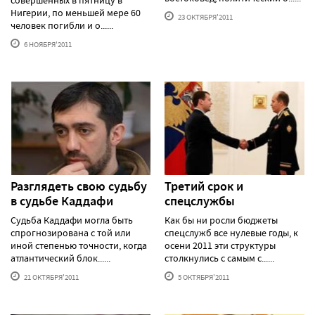
совершенных в пятницу в
Нигерии, по меньшей мере 60
23 ОКТЯБРЯ'2011
человек погибли и о......
6 НОЯБРЯ'2011
Разглядеть свою судьбу
Третий срок и
в судьбе Каддафи
спецслужбы
Судьба Каддафи могла быть
Как бы ни росли бюджеты
спрогнозирована с той или
спецслужб все нулевые годы, к
иной степенью точности, когда
осени 2011 эти структуры
атлантический блок......
столкнулись с самым с......
21 ОКТЯБРЯ'2011
5 ОКТЯБРЯ'2011