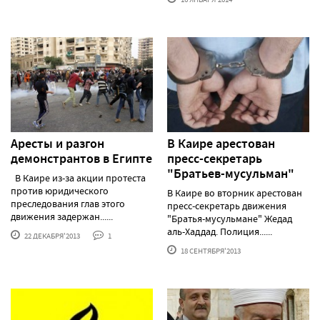
Аресты и разгон
В Каире арестован
демонстрантов в Египте
пресс-секретарь
"Братьев-мусульман"
В Каире из-за акции протеста
против юридического
В Каире во вторник арестован
преследования глав этого
пресс-секретарь движения
движения задержан......
"Братья-мусульмане" Жедад
аль-Хаддад. Полиция......
22 ДЕКАБРЯ'2013
1
18 СЕНТЯБРЯ'2013