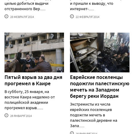
целью добиться выдачи
и пришли к выводу, что
отстраненного Вер......
интернет-......
28 ФЕВРАЛЯ'2014
22 ФЕВРАЛЯ'2014
Пятый взрыв за два дня
Еврейские поселенцы
прогремел в Каире
подожгли палестинскую
мечеть на Западном
В субботу, 25 января, на
берегу реки Иордан
востоке Каира недалеко от
полицейской академии
Экстремисты из числа
прогремел взрыв.......
еврейских поселенцев
подожгли мечеть в
26 ЯНВАРЯ'2014
палестинской деревне на
Запа......
16 ЯНВАРЯ'2014