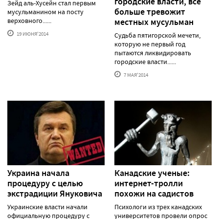
городские власти, все
Зейд аль-Хусейн стал первым
больше тревожит
мусульманином на посту
верховного......
местных мусульман
19 ИЮНЯ'2014
Судьба пятигорской мечети,
которую не первый год
пытаются ликвидировать
городские власти......
7 МАЯ'2014
Украина начала
Канадские ученые:
процедуру с целью
интернет-тролли
экстрадиции Януковича
похожи на садистов
Украинские власти начали
Психологи из трех канадских
официальную процедуру с
университетов провели опрос