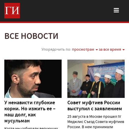
ВСЕ НОВОСТИ
Упорядочить по:
просмотрам
за все время
У ненависти глубокие
Совет муфтиев России
корни. Но изжить ее –
выступил с заявлением
наш долг, как
25 августа в Москве прошел IV
мусульман
Меджлис Съезд Совета муфтиев
России. В нем принимали
Когда мы собирали верующих