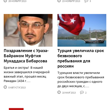
26 НОЯБРЯ'2013
23 НОЯБРЯ'2013
3
Поздравление с Ураза-
Турция увеличила срок
Байрамом Муфтия
безвизового
Мукаддаса Бибарсова
пребывания для
россиян
Братья и сестры! В нашей
жизни завершился очередной
Турецкие власти увеличили
важный этап, прошёл месяц
срок безвизового пребывания
Рамадан 1434 г......
российских граждан с одного
до двух месяцев, с......
8 АВГУСТА'2013
18 МАЯ'2013
2