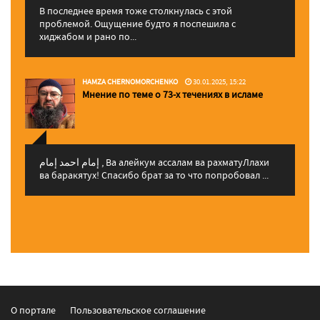
В последнее время тоже столкнулась с этой
проблемой. Ощущение будто я поспешила с
хиджабом и рано по...
HAMZA CHERNOMORCHENKO
30.01.2025, 15:22
Мнение по теме о 73-х течениях в исламе
إمام احمد إمام , Ва алейкум ассалам ва рахматуЛлахи
ва баракятух! Спасибо брат за то что попробовал ...
О портале
Пользовательское соглашение