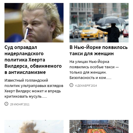
Суд оправдал
В Нью-Йорке появилось
нидерландского
такси для женщин
политика Хеерта
На улицах Нью-Йорка
Вилдерса, обвиняемого
появились особые такси —
в антиисламизме
только для женщин.
Безопасность и ком......
Известный голландский
политик ультраправых взглядов
4 ДЕКАБРЯ'2014
Хеерт Вилдерс может и впредь
критиковать мусуль......
29 ИЮНЯ'2011