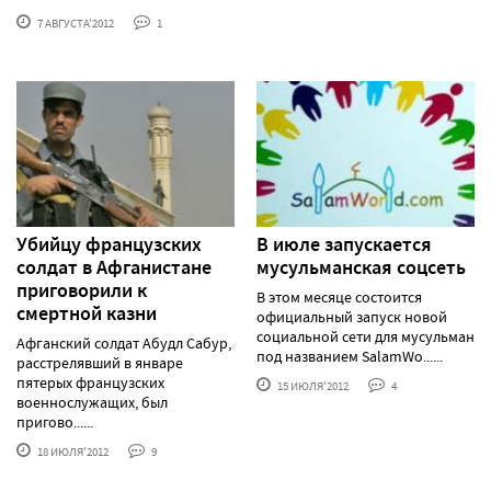
7 АВГУСТА'2012
1
Убийцу французских
В июле запускается
солдат в Афганистане
мусульманская соцсеть
приговорили к
В этом месяце состоится
смертной казни
официальный запуск новой
социальной сети для мусульман
Афганский солдат Абудл Сабур,
под названием SalamWo......
расстрелявший в январе
пятерых французских
15 ИЮЛЯ'2012
4
военнослужащих, был
пригово......
18 ИЮЛЯ'2012
9