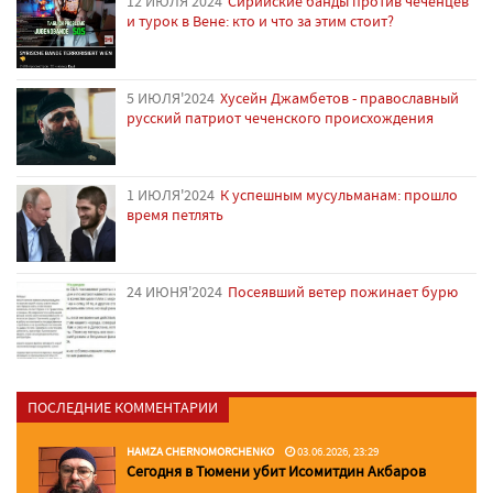
12 ИЮЛЯ'2024
Сирийские банды против чеченцев
и турок в Вене: кто и что за этим стоит?
5 ИЮЛЯ'2024
Хусейн Джамбетов - православный
русский патриот чеченского происхождения
1 ИЮЛЯ'2024
К успешным мусульманам: прошло
время петлять
24 ИЮНЯ'2024
Посеявший ветер пожинает бурю
ПОСЛЕДНИЕ КОММЕНТАРИИ
HAMZA CHERNOMORCHENKO
03.06.2026, 23:29
Сегодня в Тюмени убит Исомитдин Акбаров