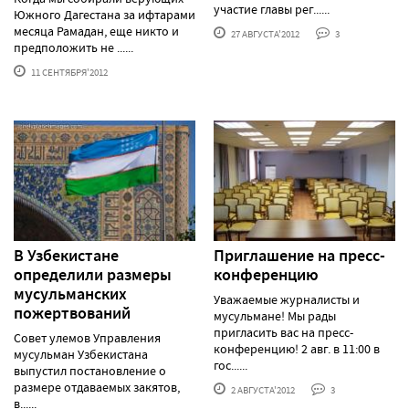
участие главы рег......
Южного Дагестана за ифтарами
месяца Рамадан, еще никто и
27 АВГУСТА'2012
3
предположить не ......
11 СЕНТЯБРЯ'2012
В Узбекистане
Приглашение на пресс-
определили размеры
конференцию
мусульманских
Уважаемые журналисты и
пожертвований
мусульмане! Мы рады
пригласить вас на пресс-
Совет улемов Управления
конференцию! 2 авг. в 11:00 в
мусульман Узбекистана
гос......
выпустил постановление о
размере отдаваемых закятов,
2 АВГУСТА'2012
3
в......