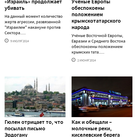
«Израиль» продолжает
Учёные Европы
убивать
обеспокоены
положением
На данный момент количество
крымскотатарского
жертв агрессии, развязанной
народа
"Израилем" накануне против
Сектора......
Учёные Восточной Европы,
Евразии и Среднего Востока
9 ИЮЛЯ'2014
обеспокоены положением
крымских тата......
2 ИЮНЯ'2014
Гюлен отрицает то, что
Как и обещали –
посылал письмо
молочные реки,
Эрдогану
киселевские берега