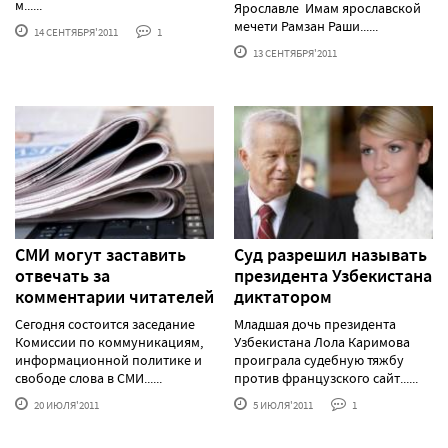
м......
Ярославле Имам ярославской
мечети Рамзан Раши......
14 СЕНТЯБРЯ'2011
1
13 СЕНТЯБРЯ'2011
СМИ могут заставить
Суд разрешил называть
отвечать за
президента Узбекистана
комментарии читателей
диктатором
Сегодня состоится заседание
Младшая дочь президента
Комиссии по коммуникациям,
Узбекистана Лола Каримова
информационной политике и
проиграла судебную тяжбу
свободе слова в СМИ......
против французского сайт......
20 ИЮЛЯ'2011
5 ИЮЛЯ'2011
1