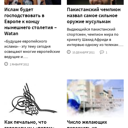
Ислам будет
Пакистанский чемпион
господствовать в
назвал самое сильное
Европе к концу
оружие мусульман
нынешнего столетия –
Выдающийся пакистанский
Watan
спортсмен, чемпион мира по
крикету Шахид Африди в
«Будущее европейского
интервью одному из телекан......
ислама» - эту тему сегодня
освещают многие европейские
10 ДЕКАБРЯ'2011
1
ведущие и......
2 ЯНВАРЯ'2012
Как печально, что
Число желающих
говорили мы «потом»
переехать из