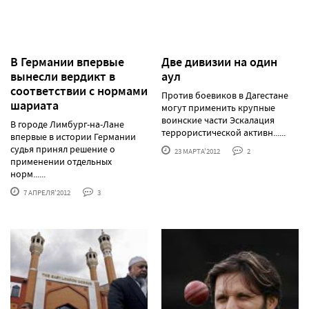
В Германии впервые
Две дивизии на один
вынесли вердикт в
аул
соответствии с нормами
Против боевиков в Дагестане
шариата
могут применить крупные
воинские части Эскалация
В городе Лимбург-на-Лане
террористической активн......
впервые в истории Германии
судья принял решение о
23 МАРТА'2012
2
применении отдельных
норм......
7 АПРЕЛЯ'2012
3