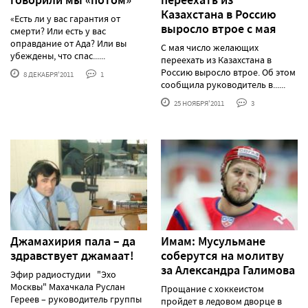
Казахстана в Россию
«Есть ли у вас гарантия от
выросло втрое с мая
смерти? Или есть у вас
оправдание от Ада? Или вы
С мая число желающих
убеждены, что спас......
переехать из Казахстана в
Россию выросло втрое. Об этом
8 ДЕКАБРЯ'2011
1
сообщила руководитель в......
25 НОЯБРЯ'2011
3
Джамахирия пала – да
Имам: Мусульмане
здравствует джамаат!
соберутся на молитву
за Александра Галимова
Эфир радиостудии "Эхо
Москвы" Махачкала Руслан
Прощание с хоккеистом
Гереев – руководитель группы
пройдет в ледовом дворце в