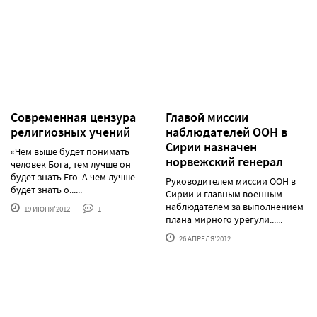
Современная цензура
Главой миссии
религиозных учений
наблюдателей ООН в
Сирии назначен
«Чем выше будет понимать
норвежский генерал
человек Бога, тем лучше он
будет знать Его. А чем лучше
Руководителем миссии ООН в
будет знать о......
Сирии и главным военным
наблюдателем за выполнением
19 ИЮНЯ'2012
1
плана мирного урегули......
26 АПРЕЛЯ'2012