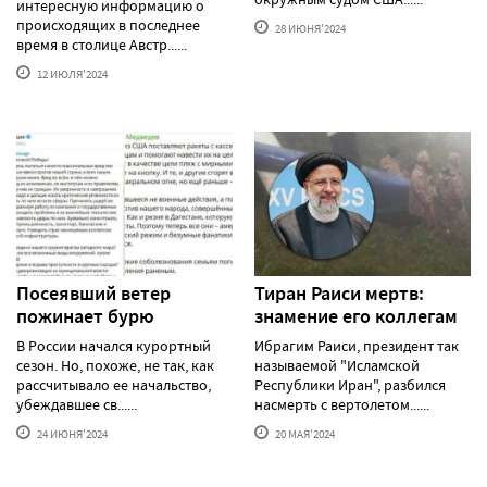
интересную информацию о
происходящих в последнее
28 ИЮНЯ'2024
время в столице Австр......
12 ИЮЛЯ'2024
Посеявший ветер
Тиран Раиси мертв:
пожинает бурю
знамение его коллегам
В России начался курортный
Ибрагим Раиси, президент так
сезон. Но, похоже, не так, как
называемой "Исламской
рассчитывало ее начальство,
Республики Иран", разбился
убеждавшее св......
насмерть с вертолетом......
24 ИЮНЯ'2024
20 МАЯ'2024