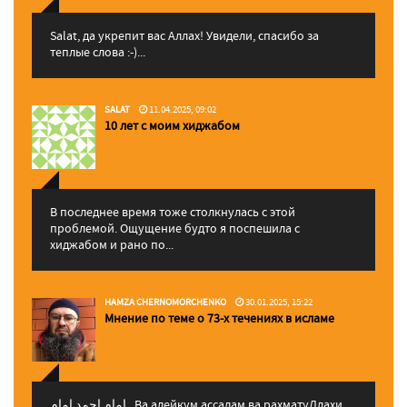
Salat, да укрепит вас Аллаx! Увидели, спасибо за
теплые слова :-)...
SALAT
11.04.2025, 09:02
10 лет с моим хиджабом
В последнее время тоже столкнулась с этой
проблемой. Ощущение будто я поспешила с
хиджабом и рано по...
HAMZA CHERNOMORCHENKO
30.01.2025, 15:22
Мнение по теме о 73-х течениях в исламе
إمام احمد إمام , Ва алейкум ассалам ва рахматуЛлахи