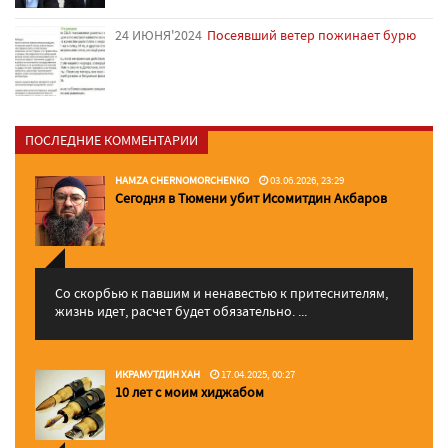
24 ИЮНЯ'2024
Посеявший ветер пожинает бурю
ПОСЛЕДНИЕ КОММЕНТАРИИ
HAMZA CHERNOMORCHENKO
03.06.2026, 23:29
Сегодня в Тюмени убит Исомитдин Акбаров
Со скорбью к павшим и ненавестью к притеснителям,
жизнь идет, расчет будет обязательно. ...
ИКРАМУТДИН ХАН
17.04.2025, 00:27
10 лет с моим хиджабом