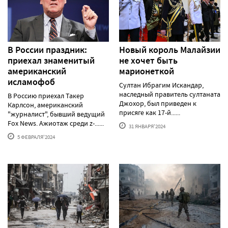
В России праздник:
Новый король Малайзии
приехал знаменитый
не хочет быть
американский
марионеткой
исламофоб
Султан Ибрагим Искандар,
наследный правитель султаната
В Россию приехал Такер
Джохор, был приведен к
Карлсон, американский
присяге как 17-й......
"журналист", бывший ведущий
Fox News. Ажиотаж среди z-......
31 ЯНВАРЯ'2024
5 ФЕВРАЛЯ'2024