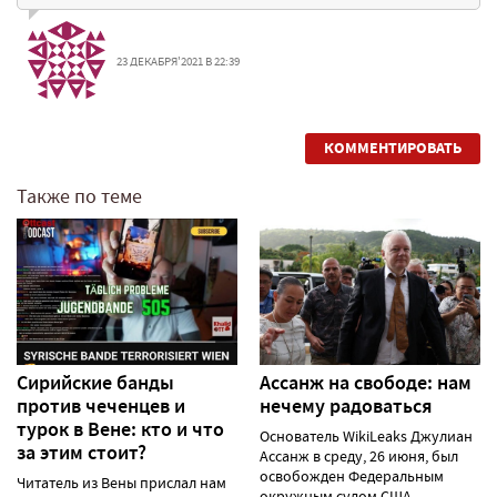
23 ДЕКАБРЯ'2021 В 22:39
КОММЕНТИРОВАТЬ
Также по теме
Сирийские банды
Ассанж на свободе: нам
против чеченцев и
нечему радоваться
турок в Вене: кто и что
Основатель WikiLeaks Джулиан
за этим стоит?
Ассанж в среду, 26 июня, был
освобожден Федеральным
Читатель из Вены прислал нам
окружным судом США......