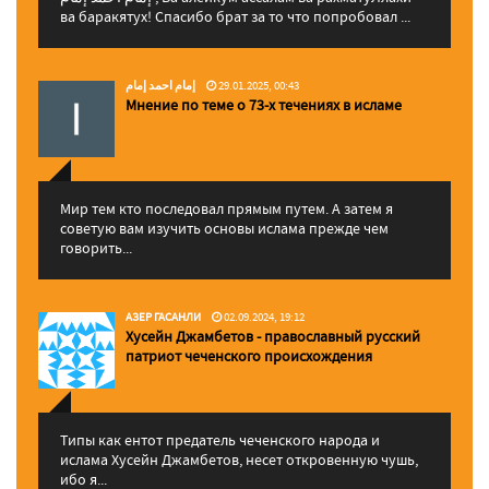
ва баракятух! Спасибо брат за то что попробовал ...
إمام احمد إمام
29.01.2025, 00:43
Мнение по теме о 73-х течениях в исламе
Мир тем кто последовал прямым путем. А затем я
советую вам изучить основы ислама прежде чем
говорить...
АЗЕР ГАСАНЛИ
02.09.2024, 19:12
Хусейн Джамбетов - православный русский
патриот чеченского происхождения
Типы как ентот предатель чеченского народа и
ислама Хусейн Джамбетов, несет откровенную чушь,
ибо я...