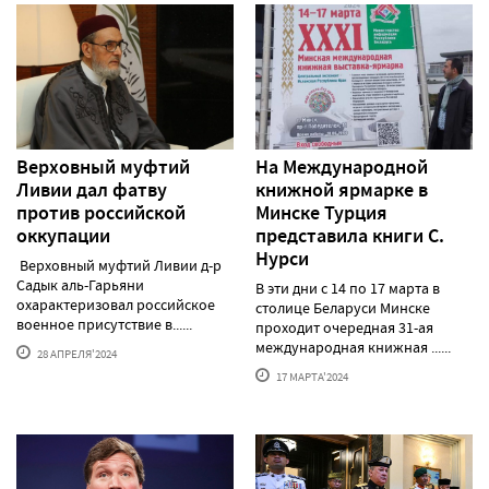
Верховный муфтий
На Международной
Ливии дал фатву
книжной ярмарке в
против российской
Минске Турция
оккупации
представила книги С.
Нурси
Верховный муфтий Ливии д-р
Садык аль-Гарьяни
В эти дни с 14 по 17 марта в
охарактеризовал российское
столице Беларуси Минске
военное присутствие в......
проходит очередная 31-ая
международная книжная ......
28 АПРЕЛЯ'2024
17 МАРТА'2024