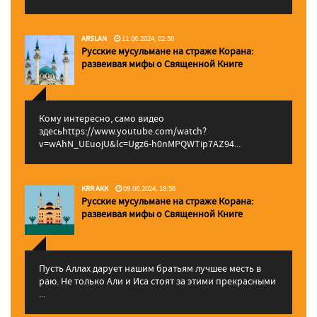
ARSLAN
11.06.2024, 02:50
Русские мусульмане на страже Корана:
pазвеивая мифы о Священной Книге
Кому интересно, само видео
здесьhttps://www.youtube.com/watch?
v=wAhN_UEuojU&lc=Ugz6-h0nMPQWTip7AZ94...
KRR AKK
09.06.2024, 18:56
Русские мусульмане на страже Корана:
pазвеивая мифы о Священной Книге
Пусть Аллах дарует нашим братьям лучшее месть в
раю. Не только Али и Иса стоят за этими прекрасными
...