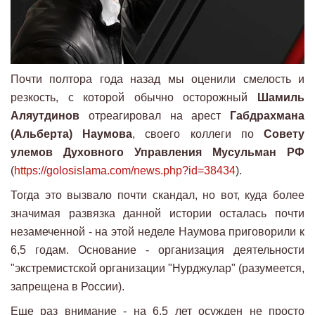
Почти полтора года назад мы оценили смелость и
резкость, с которой обычно осторожный
Шамиль
Аляутдинов
отреагировал на арест
Габдрахмана
(Альберта) Наумова
, своего коллеги по
Совету
улемов Духовного Управления Мусульман РФ
(
https://golosislama.com/news.php?id=38434
).
Тогда это вызвало почти скандал, но вот, куда более
значимая развязка данной истории осталась почти
незамеченной - на этой неделе Наумова приговорили к
6,5 годам. Основание - организация деятельности
"экстремистской организации "Нурджулар" (разумеется,
запрещена в России).
Еще раз внимание - на 6,5 лет осужден не просто