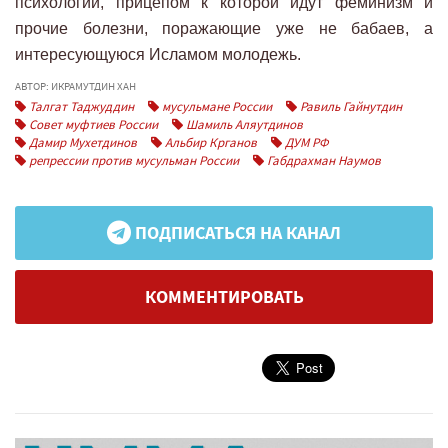
психологии, прицепом к которой идут феминизм и
прочие болезни, поражающие уже не бабаев, а
интересующуюся Исламом молодежь.
АВТОР: ИКРАМУТДИН ХАН
Талгат Таджуддин
мусульмане России
Равиль Гайнутдин
Совет муфтиев России
Шамиль Аляутдинов
Дамир Мухетдинов
Альбир Крганов
ДУМ РФ
репрессии против мусульман России
Габдрахман Наумов
ПОДПИСАТЬСЯ НА КАНАЛ
КОММЕНТИРОВАТЬ