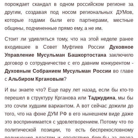
порождает скандал в одном российском регионе за
другим, создавая под носом региональных ДУМов,
которые годами были его партнерами, местные
общины, подчиненные прямо ему, а не им.
Стоит ли удивляться тому, что на этой неделе ранее
входившее в Совет Муфтиев России
Духовное
Управление Мусульман Башкортостана
заключило
договор о сотрудничестве с его давним конкурентом -
Духовным Собранием Мусульман России
во главе
с
Альбиром Кргановым
?
И вы знаете что? Еще пару лет назад, если бы кто-то
перешел в структуру Крганова или
Таджудина
, мы бы
это сочли худшим вариантом. А вот сейчас дожили до
того, что на фоне ДУМ РФ в его нынешнем виде даже
это воспринимается с удовлетворением. Потому что по
политической позиции, то есть беспрекословному
подчинению властям и отсутствию борьбы за права