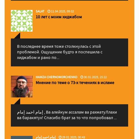
SALAT
11.04.2025, 09:02
10 лет с моим хиджабом
В последнее время тоже столкнулась с этой
проблемой. Ощущение будто я поспешила с
хиджабом и рано по...
HAMZA CHERNOMORCHENKO
30.01.2025, 15:22
Мнение по теме о 73-х течениях в исламе
إمام احمد إمام , Ва алейкум ассалам ва рахматуЛлахи
ва баракятух! Спасибо брат за то что попробовал ...
إمام احمد إمام
29.01.2025, 00:43