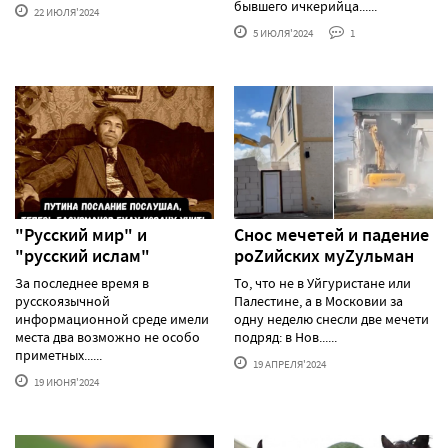
бывшего ичкерийца......
22 ИЮЛЯ'2024
5 ИЮЛЯ'2024
1
"Русский мир" и
Снос мечетей и падение
"русский ислам"
роZийских муZульман
За последнее время в
То, что не в Уйгуристане или
русскоязычной
Палестине, а в Московии за
информационной среде имели
одну неделю снесли две мечети
места два возможно не особо
подряд: в Нов......
приметных......
19 АПРЕЛЯ'2024
19 ИЮНЯ'2024