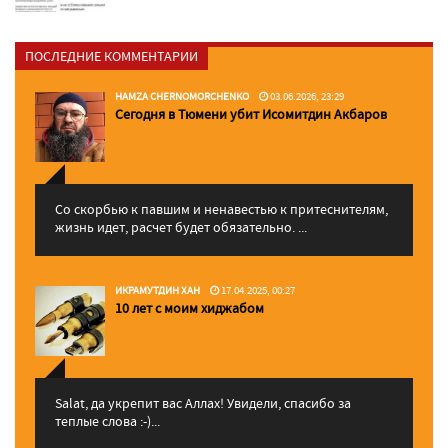
ПОСЛЕДНИЕ КОММЕНТАРИИ
HAMZA CHERNOMORCHENKO
03.06.2026, 23:29
Сегодня в Тюмени убит Исомитдин Акбаров
Со скорбью к павшим и ненавестью к притеснителям,
жизнь идет, расчет будет обязательно. ...
ИКРАМУТДИН ХАН
17.04.2025, 00:27
10 лет с моим хиджабом
Salat, да укрепит вас Аллаx! Увидели, спасибо за
теплые слова :-)...