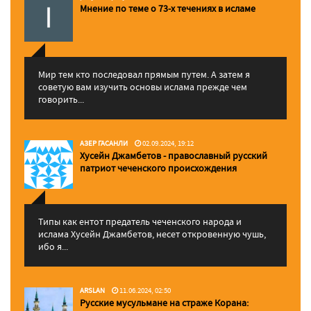
Мнение по теме о 73-х течениях в исламе
Мир тем кто последовал прямым путем. А затем я
советую вам изучить основы ислама прежде чем
говорить...
АЗЕР ГАСАНЛИ
02.09.2024, 19:12
Хусейн Джамбетов - православный русский
патриот чеченского происхождения
Типы как ентот предатель чеченского народа и
ислама Хусейн Джамбетов, несет откровенную чушь,
ибо я...
ARSLAN
11.06.2024, 02:50
Русские мусульмане на страже Корана: