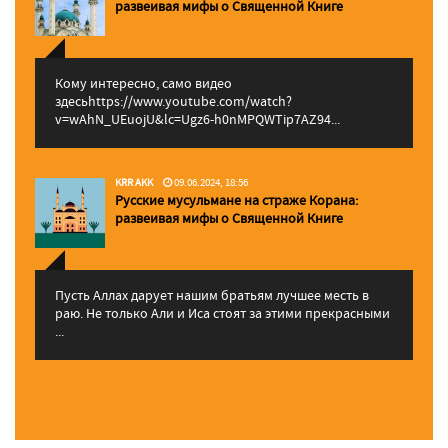
pазвеивая мифы о Священной Книге
Кому интересно, само видео
здесьhttps://www.youtube.com/watch?
v=wAhN_UEuojU&lc=Ugz6-h0nMPQWTip7AZ94...
KRR AKK
09.06.2024, 18:56
Русские мусульмане на страже Корана:
pазвеивая мифы о Священной Книге
Пусть Аллах дарует нашим братьям лучшее месть в
раю. Не только Али и Иса стоят за этими прекрасными
...