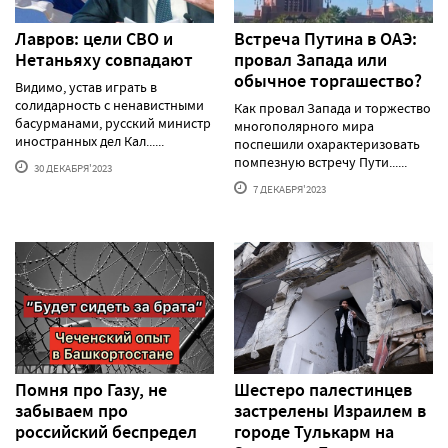
Лавров: цели СВО и
Встреча Путина в ОАЭ:
Нетаньяху совпадают
провал Запада или
обычное торгашество?
Видимо, устав играть в
солидарность с ненавистными
Как провал Запада и торжество
басурманами, русский министр
многополярного мира
иностранных дел Кал......
поспешили охарактеризовать
помпезную встречу Пути......
30 ДЕКАБРЯ'2023
7 ДЕКАБРЯ'2023
Помня про Газу, не
Шестеро палестинцев
забываем про
застрелены Израилем в
российский беспредел
городе Тулькарм на