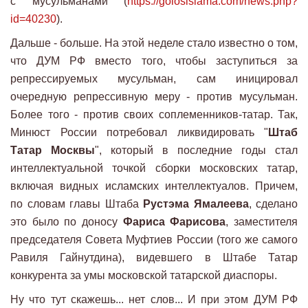
с мусульманами (
https://golosislama.com/news.php?
id=40230
).
Дальше - больше. На этой неделе стало известно о том,
что ДУМ РФ вместо того, чтобы заступиться за
репрессируемых мусульман, сам иницировал
очередную репрессивную меру - против мусульман.
Более того - против своих соплеменников-татар. Так,
Минюст России потребовал ликвидировать "
Штаб
Татар Москвы
", который в последние годы стал
интеллектуальной точкой сборки московских татар,
включая видных исламских интеллектуалов. Причем,
по словам главы Штаба
Рустэма Ямалеева
, сделано
это было по доносу
Фариса Фарисова
, заместителя
председателя Совета Муфтиев России (того же самого
Равиля Гайнутдина), видевшего в Штабе Татар
конкурента за умы московской татарской диаспоры.
Ну что тут скажешь... нет слов... И при этом ДУМ РФ