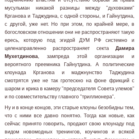
мусульман никакой разницы между "духовками"
Крганова и Таджудина, с одной стороны, и Гайнутдина,
с другой, уже нет. Но при этом, по крайней мере, в
богословском отношении они не распространяют такую
ересь, которую под эгидой ДУМ РФ системно и
целенаправленно распространяет секта
Дамира
Мухетдинова
, зампреда этой организации и
вероятного преемника Гайнутдина. А политические
клоунада Крганова и маджнунство Таджудина
смотрятся уже не так гротескно на фоне фрикций с
шаром и крика в камеру "председателя Совета улемов"
и по совместительству главного "триллионера".
Ну и в конце концов, эти старые клоуны безобидны тем,
что с ними все давно понятно. Тогда как новые, как
сейчас принято говорить, продают свою клоунаду под
видом новомодных тренингов, коучингов и всякой