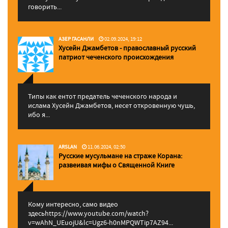
говорить...
АЗЕР ГАСАНЛИ
02.09.2024, 19:12
Хусейн Джамбетов - православный русский
патриот чеченского происхождения
Типы как ентот предатель чеченского народа и
ислама Хусейн Джамбетов, несет откровенную чушь,
ибо я...
ARSLAN
11.06.2024, 02:50
Русские мусульмане на страже Корана:
pазвеивая мифы о Священной Книге
Кому интересно, само видео
здесьhttps://www.youtube.com/watch?
v=wAhN_UEuojU&lc=Ugz6-h0nMPQWTip7AZ94...