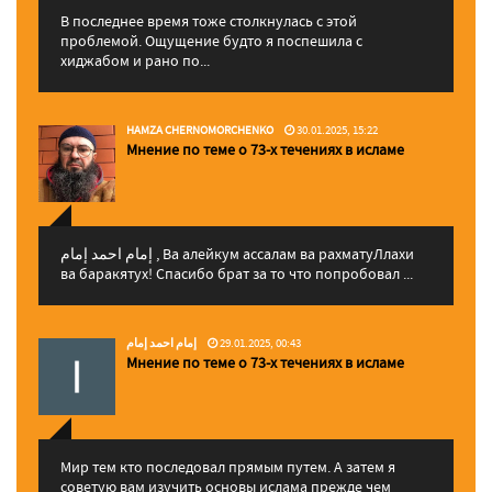
В последнее время тоже столкнулась с этой
проблемой. Ощущение будто я поспешила с
хиджабом и рано по...
HAMZA CHERNOMORCHENKO
30.01.2025, 15:22
Мнение по теме о 73-х течениях в исламе
إمام احمد إمام , Ва алейкум ассалам ва рахматуЛлахи
ва баракятух! Спасибо брат за то что попробовал ...
إمام احمد إمام
29.01.2025, 00:43
Мнение по теме о 73-х течениях в исламе
Мир тем кто последовал прямым путем. А затем я
советую вам изучить основы ислама прежде чем