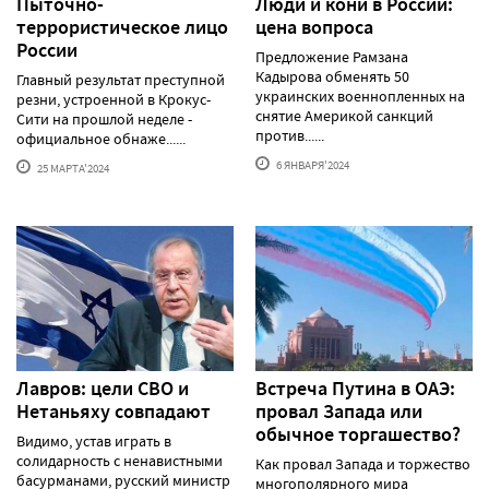
Пыточно-
Люди и кони в России:
террористическое лицо
цена вопроса
России
Предложение Рамзана
Кадырова обменять 50
Главный результат преступной
украинских военнопленных на
резни, устроенной в Крокус-
снятие Америкой санкций
Сити на прошлой неделе -
против......
официальное обнаже......
6 ЯНВАРЯ'2024
25 МАРТА'2024
Лавров: цели СВО и
Встреча Путина в ОАЭ:
Нетаньяху совпадают
провал Запада или
обычное торгашество?
Видимо, устав играть в
солидарность с ненавистными
Как провал Запада и торжество
басурманами, русский министр
многополярного мира