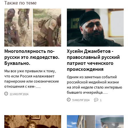
Также по теме
Многополярность по-
Хусейн Джамбетов -
русски это людоедство.
православный русский
Буквально.
патриот чеченского
происхождения
Мы все уже привыкли к тому,
что если Россия налаживает
Одним из заметных событий
парнерские или союзнические
российской медийной жизни
отношения с кем-......
на этой неделе стало интервью
бывшего ичкерийца......
22 ИЮЛЯ'2024
5 ИЮЛЯ'2024
1