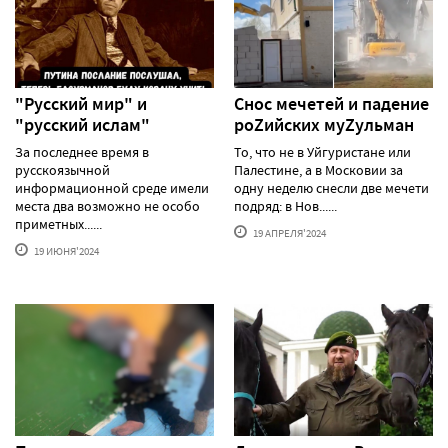
"Русский мир" и
Снос мечетей и падение
"русский ислам"
роZийских муZульман
За последнее время в
То, что не в Уйгуристане или
русскоязычной
Палестине, а в Московии за
информационной среде имели
одну неделю снесли две мечети
места два возможно не особо
подряд: в Нов......
приметных......
19 АПРЕЛЯ'2024
19 ИЮНЯ'2024