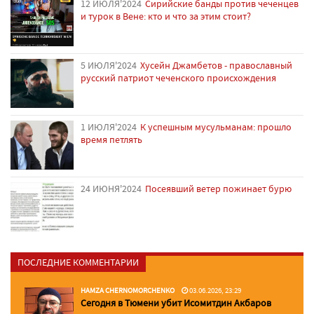
12 ИЮЛЯ'2024
Сирийские банды против чеченцев
и турок в Вене: кто и что за этим стоит?
5 ИЮЛЯ'2024
Хусейн Джамбетов - православный
русский патриот чеченского происхождения
1 ИЮЛЯ'2024
К успешным мусульманам: прошло
время петлять
24 ИЮНЯ'2024
Посеявший ветер пожинает бурю
ПОСЛЕДНИЕ КОММЕНТАРИИ
HAMZA CHERNOMORCHENKO
03.06.2026, 23:29
Сегодня в Тюмени убит Исомитдин Акбаров