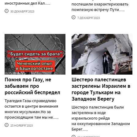
иностранных дел Кал......
поспешили охарактеризовать
помпезную встречу Пути......
30 ДЕКАБРЯ'2023
7 ДЕКАБРЯ'2023
Помня про Газу, не
Шестеро палестинцев
забываем про
застрелены Израилем в
российский беспредел
городе Тулькарм на
Западном Берегу
Трагедия Газы справедливо
остается в центре внимания
Шестеро палестинцев были
многих мусульман.Но за
застрелены в ходе
происходящим там мы не......
израильского рейда
на оккупированном Западном
25 НОЯБРЯ'2023
Берег......