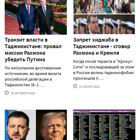
Транзит власти в
Запрет хиджаба в
Таджикистане: провал
Таджикистане - сговор
миссии Рахмона
Рахмона и Кремля
убедить Путина
Когда после теракта в "Крокус-
Сити" и последовавшей за этим
По нескольким достоверным
в России волны таджикофобии
источникам, во время визита
произошла п......
российской делегации в
Таджикистан (8–1......
21 ИЮНЯ'2024
30 ОКТЯБРЯ'2025