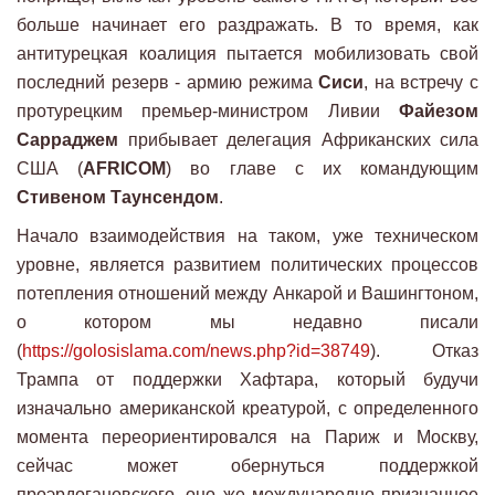
больше начинает его раздражать. В то время, как
антитурецкая коалиция пытается мобилизовать свой
последний резерв - армию режима
Сиси
, на встречу с
протурецким премьер-министром Ливии
Файезом
Сарраджем
прибывает делегация Африканских сила
США (
AFRICOM
) во главе с их командующим
Стивеном Таунсендом
.
Начало взаимодействия на таком, уже техническом
уровне, является развитием политических процессов
потепления отношений между Анкарой и Вашингтоном,
о котором мы недавно писали
(
https://golosislama.com/news.php?id=38749
). Отказ
Трампа от поддержки Хафтара, который будучи
изначально американской креатурой, с определенного
момента переориентировался на Париж и Москву,
сейчас может обернуться поддержкой
проэрдогановского, оно же международно признанное