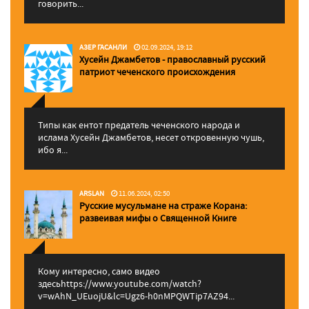
говорить...
АЗЕР ГАСАНЛИ
02.09.2024, 19:12
Хусейн Джамбетов - православный русский
патриот чеченского происхождения
Типы как ентот предатель чеченского народа и
ислама Хусейн Джамбетов, несет откровенную чушь,
ибо я...
ARSLAN
11.06.2024, 02:50
Русские мусульмане на страже Корана:
pазвеивая мифы о Священной Книге
Кому интересно, само видео
здесьhttps://www.youtube.com/watch?
v=wAhN_UEuojU&lc=Ugz6-h0nMPQWTip7AZ94...