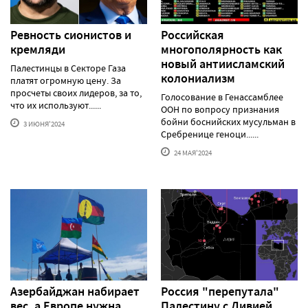
Ревность сионистов и
Российская
кремляди
многополярность как
новый антиисламский
Палестинцы в Секторе Газа
колониализм
платят огромную цену. За
просчеты своих лидеров, за то,
Голосование в Генассамблее
что их используют......
ООН по вопросу признания
бойни боснийских мусульман в
3 ИЮНЯ'2024
Сребренице геноци......
24 МАЯ'2024
Азербайджан набирает
Россия "перепутала"
вес, а Европе нужна
Палестину с Ливией