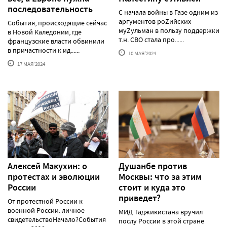
последовательность
С начала войны в Газе одним из
аргументов роZийских
События, происходящие сейчас
муZульман в пользу поддержки
в Новой Каледонии, где
т.н. СВО стала про......
французские власти обвинили
в причастности к ид......
10 МАЯ'2024
17 МАЯ'2024
Алексей Макуxин: о
Душанбе против
протестаx и эволюции
Москвы: что за этим
России
стоит и куда это
приведет?
От протестной России к
военной России: личное
МИД Таджикистана вручил
свидетельствоНачало?События
послу России в этой стране