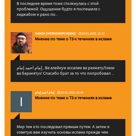
В последнее время тоже столкнулась с этой
проблемой. Ощущение будто я поспешила с
хиджабом и рано по...
HAMZA CHERNOMORCHENKO
30.01.2025, 15:22
Мнение по теме о 73-х течениях в исламе
إمام احمد إمام , Ва алейкум ассалам ва рахматуЛлахи
ва баракятух! Спасибо брат за то что попробовал ...
إمام احمد إمام
29.01.2025, 00:43
Мнение по теме о 73-х течениях в исламе
Мир тем кто последовал прямым путем. А затем я
советую вам изучить основы ислама прежде чем