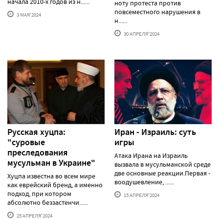
начала 2010-х годов из н......
ноту протеста против
повсеместного нарушения в
3 МАЯ'2024
н......
30 АПРЕЛЯ'2024
Русская хуцпа:
Иран - Израиль: суть
"суровые
игры
преследования
Атака Ирана на Израиль
мусульман в Украине"
вызвала в мусульманской среде
две основные реакции.Первая -
Хуцпа известна во всем мире
воодушевление, ......
как еврейский бренд, а именно
подход, при котором
15 АПРЕЛЯ'2024
абсолютно беззастенчи......
25 АПРЕЛЯ'2024