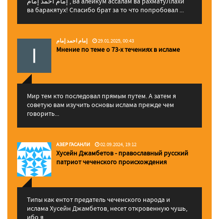
إمام احمد إمام , Ва алейкум ассалам ва рахматуЛлахи
ва баракятух! Спасибо брат за то что попробовал ...
إمام احمد إمام
29.01.2025, 00:43
Мнение по теме о 73-х течениях в исламе
Мир тем кто последовал прямым путем. А затем я
советую вам изучить основы ислама прежде чем
говорить...
АЗЕР ГАСАНЛИ
02.09.2024, 19:12
Хусейн Джамбетов - православный русский
патриот чеченского происхождения
Типы как ентот предатель чеченского народа и
ислама Хусейн Джамбетов, несет откровенную чушь,
ибо я...