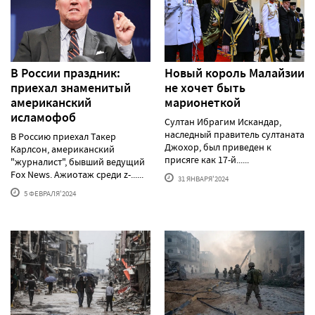
В России праздник:
Новый король Малайзии
приехал знаменитый
не хочет быть
американский
марионеткой
исламофоб
Султан Ибрагим Искандар,
наследный правитель султаната
В Россию приехал Такер
Джохор, был приведен к
Карлсон, американский
присяге как 17-й......
"журналист", бывший ведущий
Fox News. Ажиотаж среди z-......
31 ЯНВАРЯ'2024
5 ФЕВРАЛЯ'2024