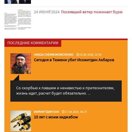
24 ИЮНЯ'2024
Посеявший ветер пожинает бурю
ПОСЛЕДНИЕ КОММЕНТАРИИ
HAMZA CHERNOMORCHENKO
03.06.2026, 23:29
Сегодня в Тюмени убит Исомитдин Акбаров
Со скорбью к павшим и ненавестью к притеснителям,
жизнь идет, расчет будет обязательно. ...
ИКРАМУТДИН ХАН
17.04.2025, 00:27
10 лет с моим хиджабом