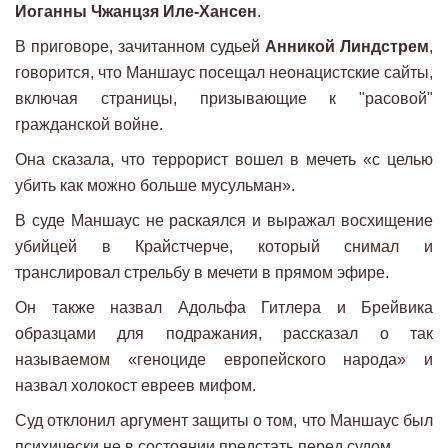
Иоганны Чжанцзя Иле-Хансен
.
В приговоре, зачитанном судьей
Анникой Линдстрем
,
говорится, что Маншаус посещал неонацистские сайты,
включая страницы, призывающие к "расовой"
гражданской войне.
Она сказала, что террорист вошел в мечеть «с целью
убить как можно больше мусульман».
В суде Маншаус не раскаялся и выражал восхищение
убийцей в Крайстчерче, который снимал и
транслировал стрельбу в мечети в прямом эфире.
Он также назвал Адольфа Гитлера и Брейвика
образцами для подражания, рассказал о так
называемом «геноциде европейского народа» и
назвал холокост евреев мифом.
Суд отклонил аргумент защиты о том, что Маншаус был
психически не в состоянии предстать перед судом.