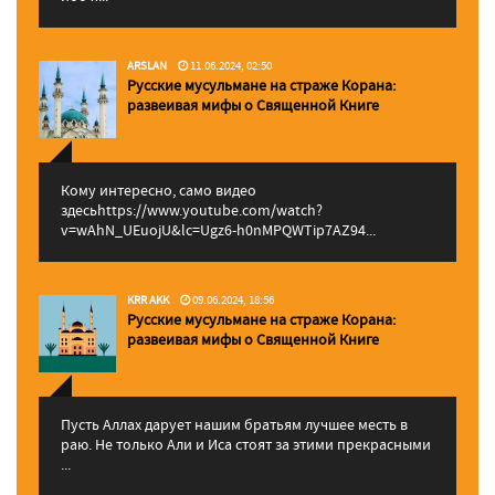
ARSLAN
11.06.2024, 02:50
Русские мусульмане на страже Корана:
pазвеивая мифы о Священной Книге
Кому интересно, само видео
здесьhttps://www.youtube.com/watch?
v=wAhN_UEuojU&lc=Ugz6-h0nMPQWTip7AZ94...
KRR AKK
09.06.2024, 18:56
Русские мусульмане на страже Корана:
pазвеивая мифы о Священной Книге
Пусть Аллах дарует нашим братьям лучшее месть в
раю. Не только Али и Иса стоят за этими прекрасными
...