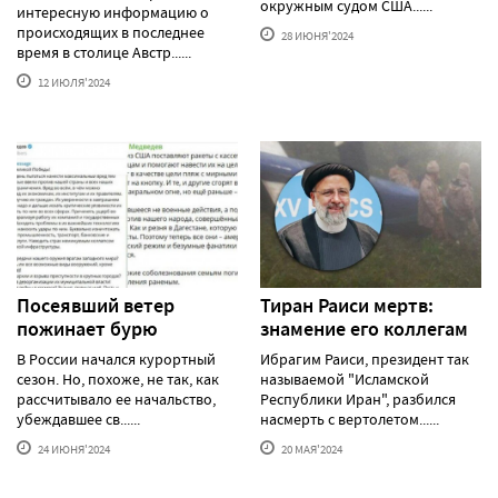
окружным судом США......
интересную информацию о
происходящих в последнее
28 ИЮНЯ'2024
время в столице Австр......
12 ИЮЛЯ'2024
Посеявший ветер
Тиран Раиси мертв:
пожинает бурю
знамение его коллегам
В России начался курортный
Ибрагим Раиси, президент так
сезон. Но, похоже, не так, как
называемой "Исламской
рассчитывало ее начальство,
Республики Иран", разбился
убеждавшее св......
насмерть с вертолетом......
24 ИЮНЯ'2024
20 МАЯ'2024