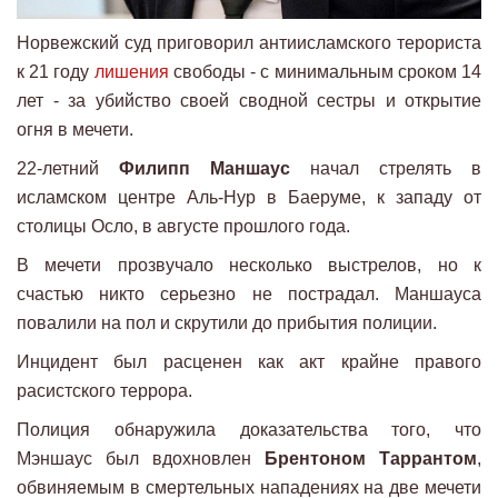
Норвежский суд приговорил антиисламского терориста
к 21 году
лишения
свободы - с минимальным сроком 14
лет - за убийство своей сводной сестры и открытие
огня в мечети.
22-летний
Филипп Маншаус
начал стрелять в
исламском центре Аль-Нур в Баеруме, к западу от
столицы Осло, в августе прошлого года.
В мечети прозвучало несколько выстрелов, но к
счастью никто серьезно не пострадал. Маншауса
повалили на пол и скрутили до прибытия полиции.
Инцидент был расценен как акт крайне правого
расистского террора.
Полиция обнаружила доказательства того, что
Мэншаус был вдохновлен
Брентоном Таррантом
,
обвиняемым в смертельных нападениях на две мечети