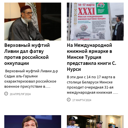
Верховный муфтий
На Международной
Ливии дал фатву
книжной ярмарке в
против российской
Минске Турция
оккупации
представила книги С.
Нурси
Верховный муфтий Ливии д-р
Садык аль-Гарьяни
В эти дни с 14 по 17 марта в
охарактеризовал российское
столице Беларуси Минске
военное присутствие в......
проходит очередная 31-ая
международная книжная ......
28 АПРЕЛЯ'2024
17 МАРТА'2024