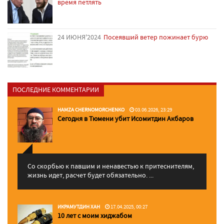
время петлять
24 ИЮНЯ'2024
Посеявший ветер пожинает бурю
ПОСЛЕДНИЕ КОММЕНТАРИИ
HAMZA CHERNOMORCHENKO
03.06.2026, 23:29
Сегодня в Тюмени убит Исомитдин Акбаров
Со скорбью к павшим и ненавестью к притеснителям,
жизнь идет, расчет будет обязательно. ...
ИКРАМУТДИН ХАН
17.04.2025, 00:27
10 лет с моим хиджабом