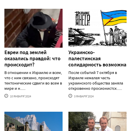
Евреи под землей
Украинско-
оказались правдой: что
палестинская
происходит?
солидарность возможна
В отношении к Израилю и всем,
После событий 7 октября в
что с ним связано, происходят
Израиле немалая часть
тектонические сдвиги во всем в
украинского общества заняла
мире и н......
откровенно просионистск......
10 ЯНВАРЯ'2024
3 ЯНВАРЯ'2024