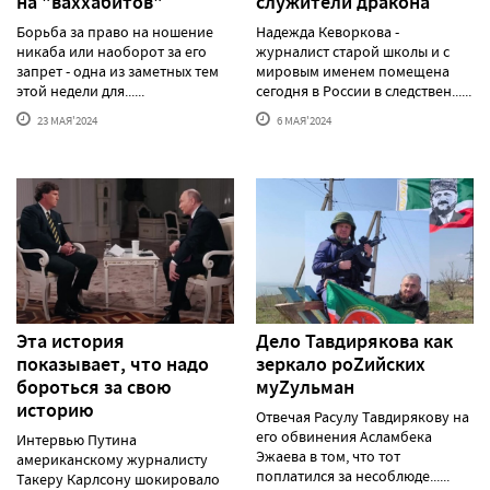
на "ваххабитов"
служители дракона
Борьба за право на ношение
Надежда Кеворкова -
никаба или наоборот за его
журналист старой школы и с
запрет - одна из заметных тем
мировым именем помещена
этой недели для......
сегодня в России в следствен......
23 МАЯ'2024
6 МАЯ'2024
Эта история
Дело Тавдирякова как
показывает, что надо
зеркало роZийских
бороться за свою
муZульман
историю
Отвечая Расулу Тавдирякову на
его обвинения Асламбека
Интервью Путина
Эжаева в том, что тот
американскому журналисту
поплатился за несоблюде......
Такеру Карлсону шокировало