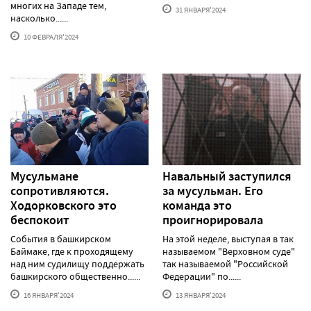
многих на Западе тем,
31 ЯНВАРЯ'2024
насколько......
10 ФЕВРАЛЯ'2024
Мусульмане
Навальный заступился
сопротивляются.
за мусульман. Его
Ходорковского это
команда это
беспокоит
проигнорировала
События в башкирском
На этой неделе, выступая в так
Баймаке, где к проходящему
называемом "Верховном суде"
над ним судилищу поддержать
так называемой "Российской
башкирского общественно......
Федерации" по......
16 ЯНВАРЯ'2024
13 ЯНВАРЯ'2024