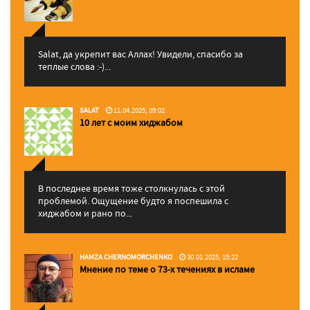
Salat, да укрепит вас Аллаx! Увидели, спасибо за
теплые слова :-)...
SALAT
11.04.2025, 09:02
10 лет с моим хиджабом
В последнее время тоже столкнулась с этой
проблемой. Ощущение будто я поспешила с
хиджабом и рано по...
HAMZA CHERNOMORCHENKO
30.01.2025, 15:22
Мнение по теме о 73-х течениях в исламе