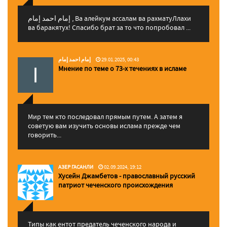
إمام احمد إمام , Ва алейкум ассалам ва рахматуЛлахи
ва баракятух! Спасибо брат за то что попробовал ...
إمام احمد إمام
29.01.2025, 00:43
Мнение по теме о 73-х течениях в исламе
Мир тем кто последовал прямым путем. А затем я
советую вам изучить основы ислама прежде чем
говорить...
АЗЕР ГАСАНЛИ
02.09.2024, 19:12
Хусейн Джамбетов - православный русский
патриот чеченского происхождения
Типы как ентот предатель чеченского народа и