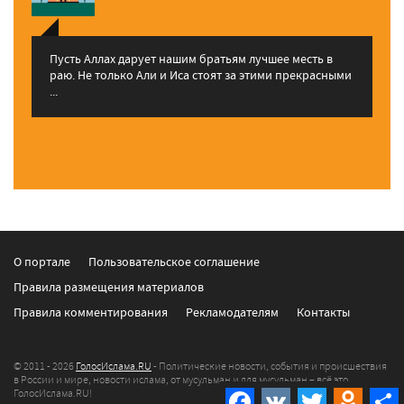
Пусть Аллах дарует нашим братьям лучшее месть в
раю. Не только Али и Иса стоят за этими прекрасными
...
О портале
Пользовательское соглашение
Правила размещения материалов
Правила комментирования
Рекламодателям
Контакты
© 2011 - 2026
ГолосИслама.RU
- Политические новости, события и происшествия
в России и мире, новости ислама, от мусульман и для мусульман – всё это
Facebook
VK
Twitter
Odnokla
ГолосИслама.RU!