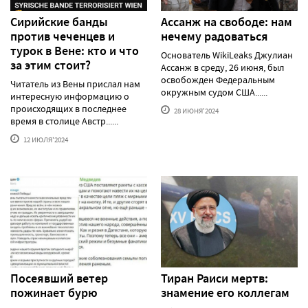
Сирийские банды
Ассанж на свободе: нам
против чеченцев и
нечему радоваться
турок в Вене: кто и что
Основатель WikiLeaks Джулиан
за этим стоит?
Ассанж в среду, 26 июня, был
освобожден Федеральным
Читатель из Вены прислал нам
окружным судом США......
интересную информацию о
происходящих в последнее
28 ИЮНЯ'2024
время в столице Австр......
12 ИЮЛЯ'2024
Посеявший ветер
Тиран Раиси мертв:
пожинает бурю
знамение его коллегам