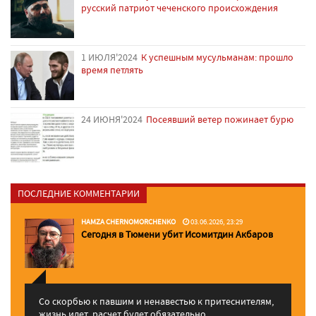
русский патриот чеченского происхождения
1 ИЮЛЯ'2024
К успешным мусульманам: прошло
время петлять
24 ИЮНЯ'2024
Посеявший ветер пожинает бурю
ПОСЛЕДНИЕ КОММЕНТАРИИ
HAMZA CHERNOMORCHENKO
03.06.2026, 23:29
Сегодня в Тюмени убит Исомитдин Акбаров
Со скорбью к павшим и ненавестью к притеснителям,
жизнь идет, расчет будет обязательно. ...