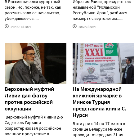
В России начался курортный
Ибрагим Раиси, президент так
сезон. Но, похоже, не так, как
называемой "Исламской
рассчитывало ее начальство,
Республики Иран", разбился
убеждавшее св......
насмерть с вертолетом......
24 ИЮНЯ'2024
20 МАЯ'2024
Верховный муфтий
На Международной
Ливии дал фатву
книжной ярмарке в
против российской
Минске Турция
оккупации
представила книги С.
Нурси
Верховный муфтий Ливии д-р
Садык аль-Гарьяни
В эти дни с 14 по 17 марта в
охарактеризовал российское
столице Беларуси Минске
военное присутствие в......
проходит очередная 31-ая