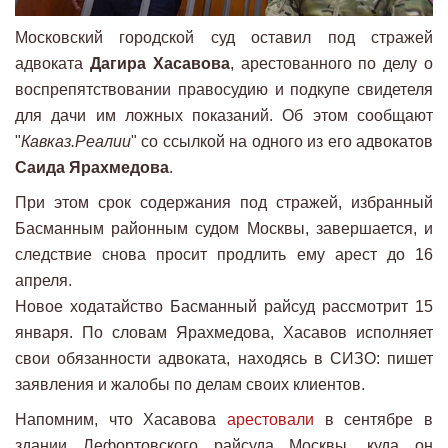
Московский городской суд оставил под стражей
адвоката
Дагира Хасавова
, арестованного по делу о
воспрепятствовании правосудию и подкупе свидетеля
для дачи им ложных показаний. Об этом сообщают
"
Кавказ.Реалии
" со ссылкой на одного из его адвокатов
Саида Ярахмедова
.
При этом срок содержания под стражей, избранный
Басманным районным судом Москвы, завершается, и
следствие снова просит продлить ему арест до 16
апреля.
Новое ходатайство Басманный райсуд рассмотрит 15
января. По словам Ярахмедова, Хасавов исполняет
свои обязанности адвоката, находясь в СИЗО: пишет
заявления и жалобы по делам своих клиентов.
Напомним, что Хасавова
арестовали
в сентябре в
здании Лефортовского райсуда Москвы, куда он