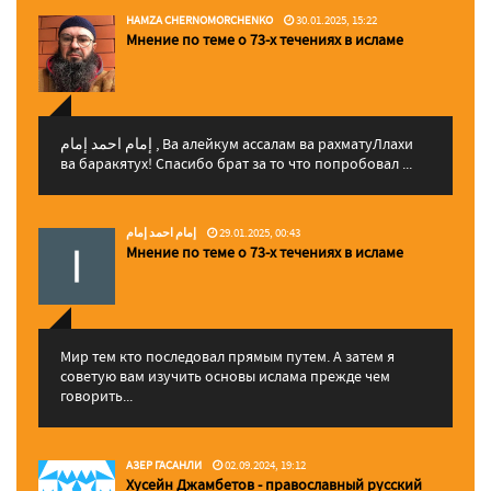
HAMZA CHERNOMORCHENKO
30.01.2025, 15:22
Мнение по теме о 73-х течениях в исламе
إمام احمد إمام , Ва алейкум ассалам ва рахматуЛлахи
ва баракятух! Спасибо брат за то что попробовал ...
إمام احمد إمام
29.01.2025, 00:43
Мнение по теме о 73-х течениях в исламе
Мир тем кто последовал прямым путем. А затем я
советую вам изучить основы ислама прежде чем
говорить...
АЗЕР ГАСАНЛИ
02.09.2024, 19:12
Хусейн Джамбетов - православный русский