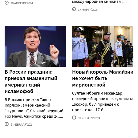
международная книжная ......
28 АПРЕЛЯ'2024
17 МАРТА'2024
В России праздник:
Новый король Малайзии
приехал знаменитый
не хочет быть
американский
марионеткой
исламофоб
Султан Ибрагим Искандар,
наследный правитель султаната
В Россию приехал Такер
Джохор, был приведен к
Карлсон, американский
присяге как 17-й......
"журналист", бывший ведущий
Fox News. Ажиотаж среди z-......
31 ЯНВАРЯ'2024
5 ФЕВРАЛЯ'2024