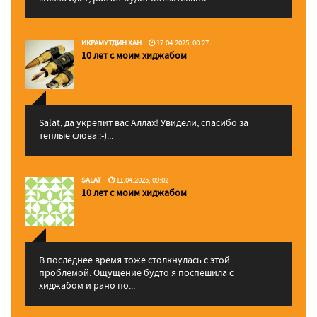
ИКРАМУТДИН ХАН
17.04.2025, 00:27
10 лет с моим хиджабом
Salat, да укрепит вас Аллаx! Увидели, спасибо за
теплые слова :-)...
SALAT
11.04.2025, 09:02
10 лет с моим хиджабом
В последнее время тоже столкнулась с этой
проблемой. Ощущение будто я поспешила с
хиджабом и рано по...