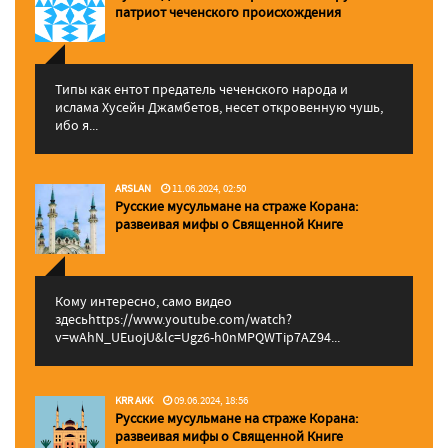
патриот чеченского происхождения
Типы как ентот предатель чеченского народа и
ислама Хусейн Джамбетов, несет откровенную чушь,
ибо я...
ARSLAN
11.06.2024, 02:50
Русские мусульмане на страже Корана:
pазвеивая мифы о Священной Книге
Кому интересно, само видео
здесьhttps://www.youtube.com/watch?
v=wAhN_UEuojU&lc=Ugz6-h0nMPQWTip7AZ94...
KRR AKK
09.06.2024, 18:56
Русские мусульмане на страже Корана:
pазвеивая мифы о Священной Книге