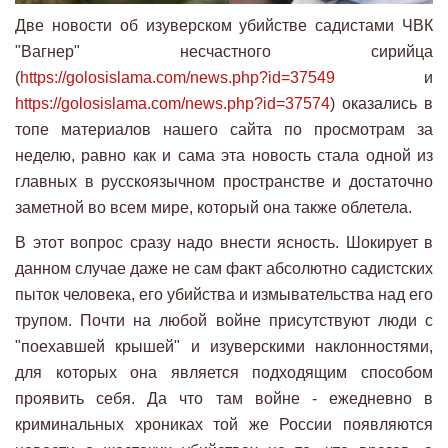
Две новости об изуверском убийстве садистами ЧВК
"Вагнер" несчастного сирийца
(
https://golosislama.com/news.php?id=37549
и
https://golosislama.com/news.php?id=37574
) оказались в
топе материалов нашего сайта по просмотрам за
неделю, равно как и сама эта новость стала одной из
главных в русскоязычном пространстве и достаточно
заметной во всем мире, который она также облетела.
В этот вопрос сразу надо внести ясность. Шокирует в
данном случае даже не сам факт абсолютно садистских
пыток человека, его убийства и измывательства над его
трупом. Почти на любой войне присутствуют люди с
"поехавшей крышей" и изуверскими наклонностями,
для которых она является подходящим способом
проявить себя. Да что там войне - ежедневно в
криминальных хрониках той же России появляются