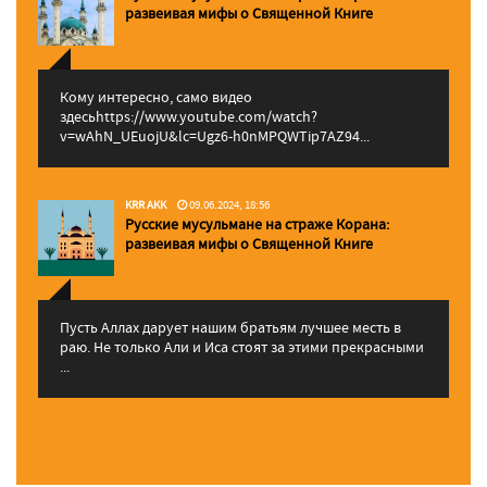
pазвеивая мифы о Священной Книге
Кому интересно, само видео
здесьhttps://www.youtube.com/watch?
v=wAhN_UEuojU&lc=Ugz6-h0nMPQWTip7AZ94...
KRR AKK
09.06.2024, 18:56
Русские мусульмане на страже Корана:
pазвеивая мифы о Священной Книге
Пусть Аллах дарует нашим братьям лучшее месть в
раю. Не только Али и Иса стоят за этими прекрасными
...