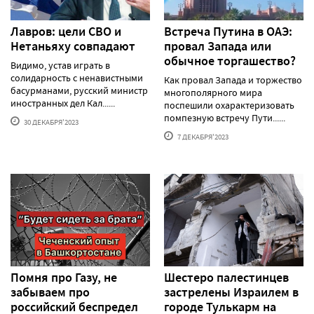
Лавров: цели СВО и
Встреча Путина в ОАЭ:
Нетаньяху совпадают
провал Запада или
обычное торгашество?
Видимо, устав играть в
солидарность с ненавистными
Как провал Запада и торжество
басурманами, русский министр
многополярного мира
иностранных дел Кал......
поспешили охарактеризовать
помпезную встречу Пути......
30 ДЕКАБРЯ'2023
7 ДЕКАБРЯ'2023
Помня про Газу, не
Шестеро палестинцев
забываем про
застрелены Израилем в
российский беспредел
городе Тулькарм на