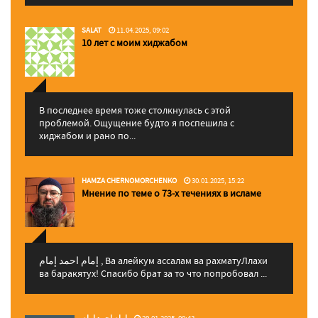
SALAT
11.04.2025, 09:02
10 лет с моим хиджабом
В последнее время тоже столкнулась с этой
проблемой. Ощущение будто я поспешила с
хиджабом и рано по...
HAMZA CHERNOMORCHENKO
30.01.2025, 15:22
Мнение по теме о 73-х течениях в исламе
إمام احمد إمام , Ва алейкум ассалам ва рахматуЛлахи
ва баракятух! Спасибо брат за то что попробовал ...