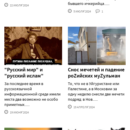
бывшего ичкерийца......
22 ИЮЛЯ'2024
5 ИЮЛЯ'2024
1
"Русский мир" и
Снос мечетей и падение
"русский ислам"
роZийских муZульман
За последнее время в
То, что не в Уйгуристане или
русскоязычной
Палестине, а в Московии за
информационной среде имели
одну неделю снесли две мечети
места два возможно не особо
подряд: в Нов......
приметных......
19 АПРЕЛЯ'2024
19 ИЮНЯ'2024