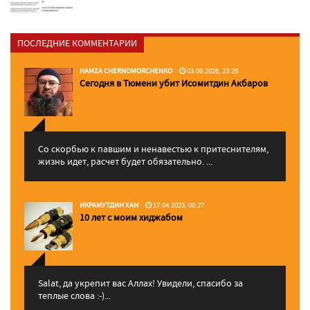
ПОСЛЕДНИЕ КОММЕНТАРИИ
HAMZA CHERNOMORCHENKO
03.06.2026, 23:29
Сегодня в Тюмени убит Исомитдин Акбаров
Со скорбью к павшим и ненавестью к притеснителям,
жизнь идет, расчет будет обязательно. ...
ИКРАМУТДИН ХАН
17.04.2025, 00:27
10 лет с моим хиджабом
Salat, да укрепит вас Аллаx! Увидели, спасибо за
теплые слова :-)...