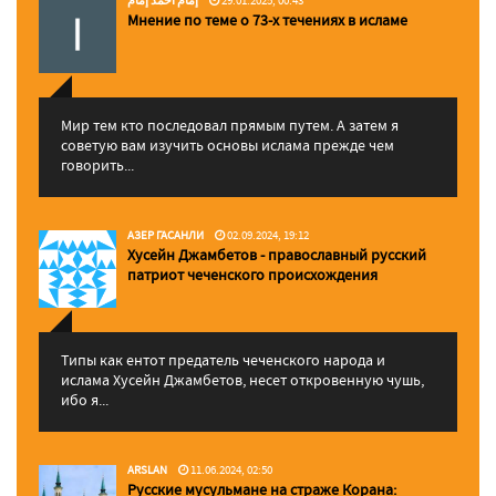
إمام احمد إمام
29.01.2025, 00:43
Мнение по теме о 73-х течениях в исламе
Мир тем кто последовал прямым путем. А затем я
советую вам изучить основы ислама прежде чем
говорить...
АЗЕР ГАСАНЛИ
02.09.2024, 19:12
Хусейн Джамбетов - православный русский
патриот чеченского происхождения
Типы как ентот предатель чеченского народа и
ислама Хусейн Джамбетов, несет откровенную чушь,
ибо я...
ARSLAN
11.06.2024, 02:50
Русские мусульмане на страже Корана: