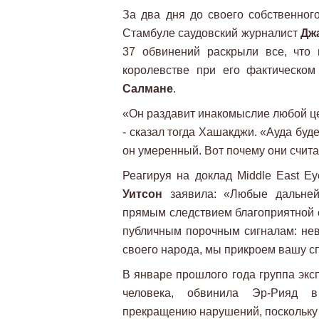
За два дня до своего собственного
Стамбуле саудовский журналист
Дж
37 обвинений раскрыли все, что
королевстве при его фактическо
Салмане
.
«Он раздавит инакомыслие любой ц
- сказал тогда Хашакджи. «Ауда буде
он умеренный. Вот почему они счита
Реагируя на доклад Middle East 
Уитсон
заявила: «Любые дальнейш
прямым следствием благоприятной 
публичным порочным сигналам: нев
своего народа, мы прикроем вашу с
В январе прошлого года группа экс
человека, обвинила Эр-Рияд в
прекращению нарушений, поскольку 