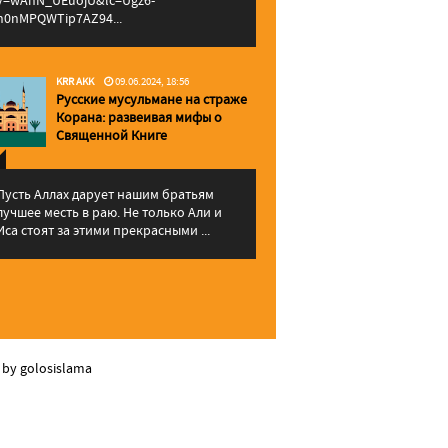
v=wAhN_UEuojU&lc=Ugz6-
h0nMPQWTip7AZ94...
KRR AKK
09.06.2024, 18:56
Русские мусульмане на страже
Корана: pазвеивая мифы о
Священной Книге
Пусть Аллах дарует нашим братьям
лучшее месть в раю. Не только Али и
Иса стоят за этими прекрасными ...
 by golosislama