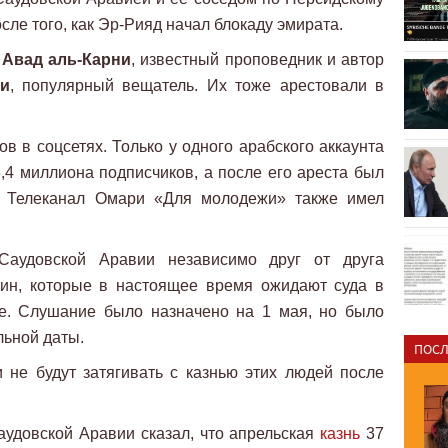
сле того, как Эр-Рияд начал блокаду эмирата.
-
Авад аль-Карни
, известный проповедник и автор
и
, популярный вещатель. Их тоже арестовали в
в в соцсетях. Только у одного арабского аккаунта
,4 миллиона подписчиков, а после его ареста был
h. Телеканал Омари «Для молодежи» также имел
Саудовской Аравии независимо друг от друга
чин, которые в настоящее время ожидают суда в
е. Слушание было назначено на 1 мая, но было
льной даты.
ПОСЛ
не будут затягивать с казнью этих людей после
аудовской Аравии сказал, что апрельская
казнь
37