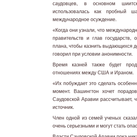
саудовцев, в основном шиитск
использовалась как пробный ш
международное осуждение.
«Когда они узнали, что международ
правительств и глав государств,
плана, чтобы казнить выдающихся дея
говорил при условии анонимности.
Время казней также будет про
отношениях между США и Ираном.
«Их побуждает это сделать особен
момент. Вашингтон хочет порадо
Саудовской Аравии рассчитывает, чт
источник.
Член одной из семей ученых сказал
очень серьезными и могут стать о
Власти Саудовской Аравии пока ни