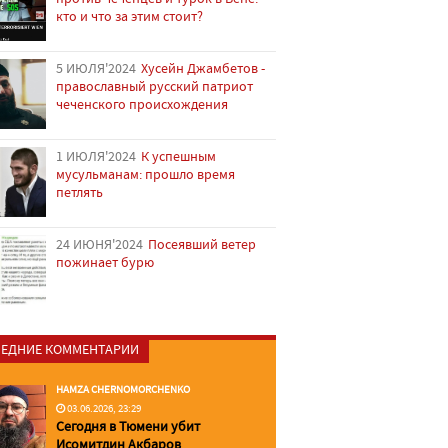
кто и что за этим стоит?
5 ИЮЛЯ'2024
Хусейн Джамбетов -
православный русский патриот
чеченского происхождения
1 ИЮЛЯ'2024
К успешным
мусульманам: прошло время
петлять
24 ИЮНЯ'2024
Посеявший ветер
пожинает бурю
ЕДНИЕ КОММЕНТАРИИ
HAMZA CHERNOMORCHENKO
03.06.2026, 23:29
Сегодня в Тюмени убит
Исомитдин Акбаров