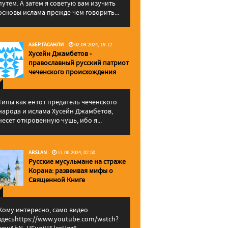
путем. А затем я советую вам изучить
основы ислама прежде чем говорить...
АЗЕР ГАСАНЛИ
02.09.2024, 19:12
Хусейн Джамбетов -
православный русский патриот
чеченского происхождения
Типы как ентот предатель чеченского
народа и ислама Хусейн Джамбетов,
несет откровенную чушь, ибо я...
ARSLAN
11.06.2024, 02:50
Русские мусульмане на страже
Корана: pазвеивая мифы о
Священной Книге
Кому интересно, само видео
здесьhttps://www.youtube.com/watch?