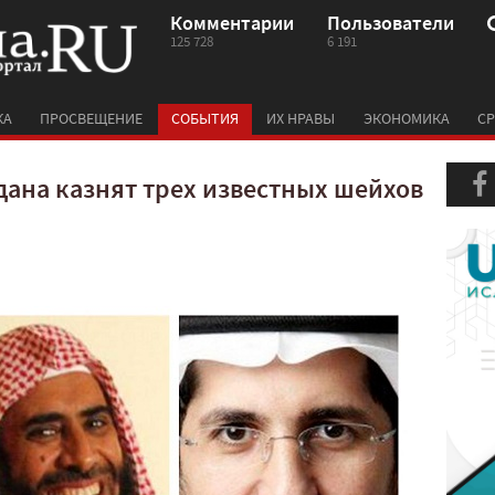
Комментарии
Пользователи
125 728
6 191
КА
ПРОСВЕЩЕНИЕ
СОБЫТИЯ
ИХ НРАВЫ
ЭКОНОМИКА
СР
дана казнят трех известных шейхов