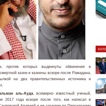
КОЛО
х, против которых выдвинуты обвинения в
 смертной казни и казнены вскоре после Рамадана,
лкой на два правительственных источника и
х.
альман аль-Ауда
, всемирно известный ученый,
е 2017 года вскоре после того, как написал в
Саудовской Аравией и ее соседом по Персидскому