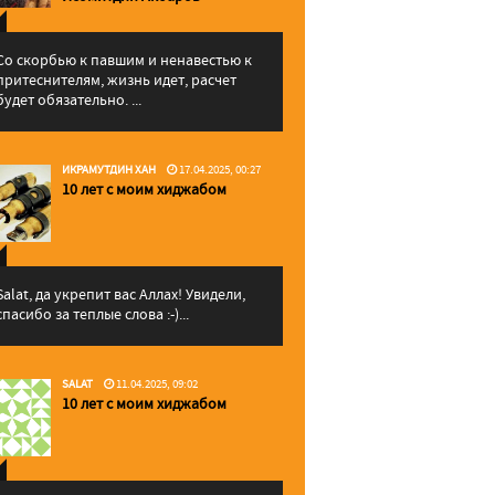
Со скорбью к павшим и ненавестью к
притеснителям, жизнь идет, расчет
будет обязательно. ...
ИКРАМУТДИН ХАН
17.04.2025, 00:27
10 лет с моим хиджабом
Salat, да укрепит вас Аллаx! Увидели,
спасибо за теплые слова :-)...
SALAT
11.04.2025, 09:02
10 лет с моим хиджабом