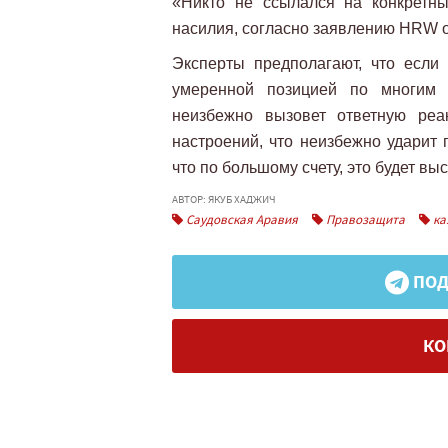
«Никто не ссылался на конкретны
насилия, согласно заявлению HRW о
Эксперты предполагают, что если 
умеренной позицией по многим в
неизбежно вызовет ответную реа
настроений, что неизбежно ударит 
что по большому счету, это будет выс
АВТОР: ЯКУБ ХАДЖИЧ
Саудовская Аравия
Правозащита
ка
ПОД
КО