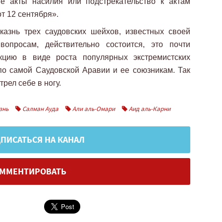
е акты насилия или подстрекательство к актам
т 12 сентября».
казнь трех саудовских шейхов, известных своей
опросам, действительно состоится, это почти
кцию в виде роста популярных экстремистских
по самой Саудовской Аравии и ее союзникам. Так
трел себе в ногу.
знь
Салман Ауда
Али аль-Омари
Аид аль-Карни
ПИСАТЬСЯ НА КАНАЛ
ММЕНТИРОВАТЬ