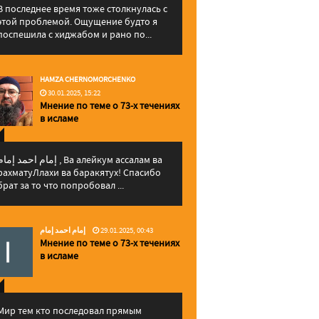
В последнее время тоже столкнулась с
этой проблемой. Ощущение будто я
поспешила с хиджабом и рано по...
HAMZA CHERNOMORCHENKO
30.01.2025, 15:22
Мнение по теме о 73-х течениях
в исламе
إمام احمد إما , Ва алейкум ассалам ва
рахматуЛлахи ва баракятух! Спасибо
брат за то что попробовал ...
إمام احمد إمام
29.01.2025, 00:43
Мнение по теме о 73-х течениях
в исламе
Мир тем кто последовал прямым