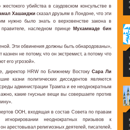
 жестокого убийства в саудовском консульстве в
амал Хашакджи
сказал друзьям в Лондоне, что эти
 им нужно было знать о верховенстве закона в
м правителе, наследном принце
Мухаммаде бин
еной. Эти обвинения должны быть обнародованы»,
т казнен не потому, что он экстремист, а потому что
ют его угрозой».
Eye, директор HRW по Ближнему Востоку
Сара Ли
ие казни политических диссидентов являются
среды администрации Трампа и ее неоднократным
ажно, какие гнусные вещи вы совершаете против
пину».
пертов ООН, входящая в состав Совета по правам
 игнорировании неоднократных призывов к
он арестовывал религиозных деятелей, писателей,