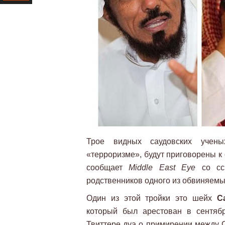
Ресурс
Трое видных саудовских учены
«терроризме», будут приговорены к
сообщает
Middle East Eye
со ссы
родственников одного из обвиняемы
Один из этой тройки это шейх
С
который был арестован в сентябр
Твиттере дуа о примирении между 