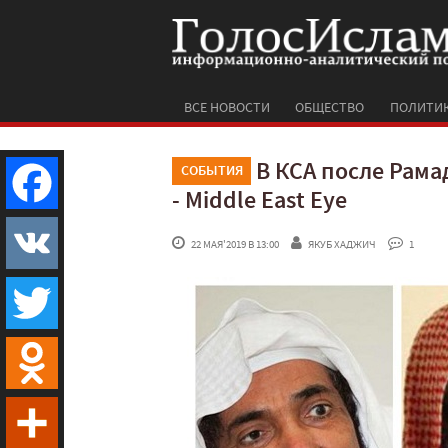
ВСЕ НОВОСТИ
ОБЩЕСТВО
ПОЛИТИ
В КСА после Рама
СОБЫТИЯ
- Middle East Eye
Facebook
 22 МАЯ'2019 В 13:00
ЯКУБ ХАДЖИЧ
 1
VK
Twitter
Odnoklassniki