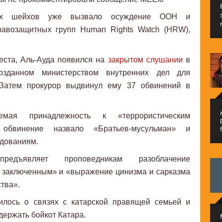
рех шейхов уже вызвало осуждение ООН и
равозащитных групп Human Rights Watch (HRW),
реста, Аль-Ауда появился на
закрытом слушании
в
озданном министерством внутренних дел для
 Затем прокурор выдвинул ему 37 обвинений в
م
мая принадлежность к «террористическим
 обвинение назвало «Братьев-мусульман» и
едованиям.
едъявляет проповедникам разоблачение
 заключенным» и «выражение цинизма и сарказма
тва».
илось о связях с катарской правящей семьей и
ержать бойкот Катара.