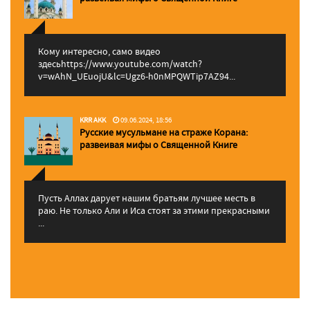
Кому интересно, само видео
здесьhttps://www.youtube.com/watch?
v=wAhN_UEuojU&lc=Ugz6-h0nMPQWTip7AZ94...
KRR AKK
09.06.2024, 18:56
Русские мусульмане на страже Корана:
pазвеивая мифы о Священной Книге
Пусть Аллах дарует нашим братьям лучшее месть в
раю. Не только Али и Иса стоят за этими прекрасными
...