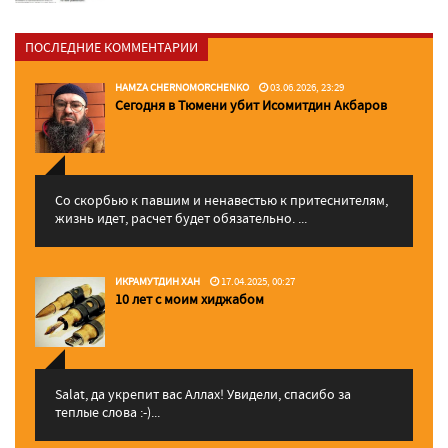
ПОСЛЕДНИЕ КОММЕНТАРИИ
HAMZA CHERNOMORCHENKO
03.06.2026, 23:29
Сегодня в Тюмени убит Исомитдин Акбаров
Со скорбью к павшим и ненавестью к притеснителям,
жизнь идет, расчет будет обязательно. ...
ИКРАМУТДИН ХАН
17.04.2025, 00:27
10 лет с моим хиджабом
Salat, да укрепит вас Аллаx! Увидели, спасибо за
теплые слова :-)...