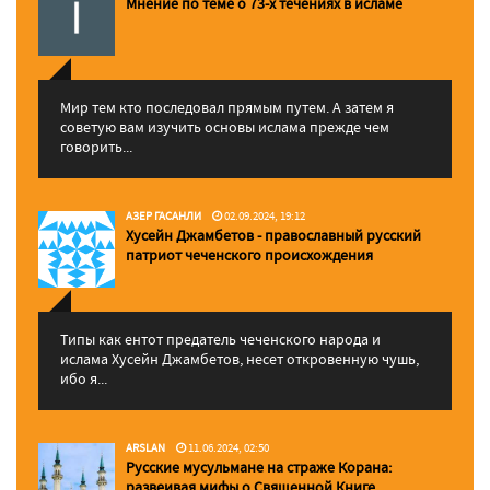
Мнение по теме о 73-х течениях в исламе
Мир тем кто последовал прямым путем. А затем я
советую вам изучить основы ислама прежде чем
говорить...
АЗЕР ГАСАНЛИ
02.09.2024, 19:12
Хусейн Джамбетов - православный русский
патриот чеченского происхождения
Типы как ентот предатель чеченского народа и
ислама Хусейн Джамбетов, несет откровенную чушь,
ибо я...
ARSLAN
11.06.2024, 02:50
Русские мусульмане на страже Корана:
pазвеивая мифы о Священной Книге