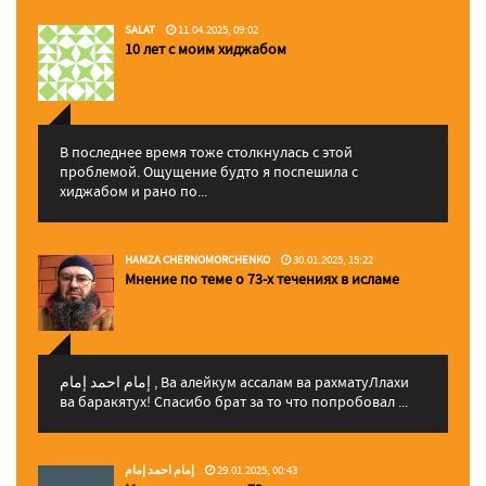
SALAT
11.04.2025, 09:02
10 лет с моим хиджабом
В последнее время тоже столкнулась с этой
проблемой. Ощущение будто я поспешила с
хиджабом и рано по...
HAMZA CHERNOMORCHENKO
30.01.2025, 15:22
Мнение по теме о 73-х течениях в исламе
إمام احمد إمام , Ва алейкум ассалам ва рахматуЛлахи
ва баракятух! Спасибо брат за то что попробовал ...
إمام احمد إمام
29.01.2025, 00:43