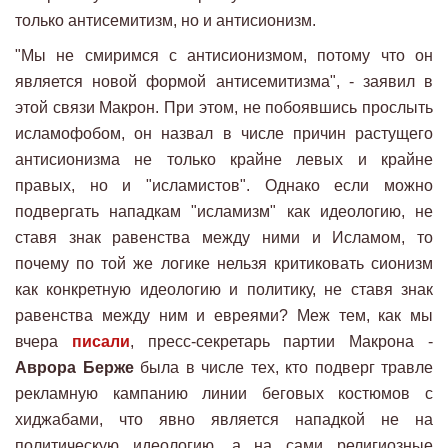
только антисемитизм, но и антисионизм.
"Мы не смиримся с антисионизмом, потому что он
является новой формой антисемитизма", - заявил в
этой связи Макрон. При этом, не побоявшись прослыть
исламофобом, он назвал в числе причин растущего
антисионизма не только крайне левых и крайне
правых, но и "исламистов". Однако если можно
подвергать нападкам "исламизм" как идеологию, не
ставя знак равенства между ними и Исламом, то
почему по той же логике нельзя критиковать сионизм
как конкретную идеологию и политику, не ставя знак
равенства между ним и евреями? Меж тем, как мы
вчера
писали
, пресс-секретарь партии Макрона -
Аврора Берже
была в числе тех, кто подверг травле
рекламную кампанию линии беговых костюмов с
хиджабами, что явно является нападкой не на
политическую идеологию, а на сами религиозные