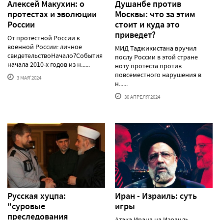
Алексей Макуxин: о
Душанбе против
протестаx и эволюции
Москвы: что за этим
России
стоит и куда это
приведет?
От протестной России к
военной России: личное
МИД Таджикистана вручил
свидетельствоНачало?События
послу России в этой стране
начала 2010-х годов из н......
ноту протеста против
повсеместного нарушения в
3 МАЯ'2024
н......
30 АПРЕЛЯ'2024
Русская хуцпа:
Иран - Израиль: суть
"суровые
игры
преследования
Атака Ирана на Израиль