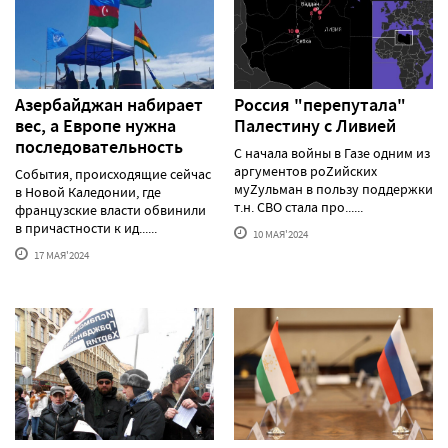
Азербайджан набирает
Россия "перепутала"
вес, а Европе нужна
Палестину с Ливией
последовательность
С начала войны в Газе одним из
аргументов роZийских
События, происходящие сейчас
муZульман в пользу поддержки
в Новой Каледонии, где
т.н. СВО стала про......
французские власти обвинили
в причастности к ид......
10 МАЯ'2024
17 МАЯ'2024