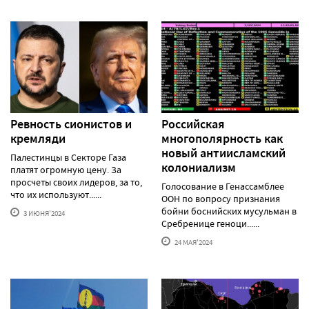
Ревность сионистов и
Российская
кремляди
многополярность как
новый антиисламский
Палестинцы в Секторе Газа
колониализм
платят огромную цену. За
просчеты своих лидеров, за то,
Голосование в Генассамблее
что их используют......
ООН по вопросу признания
бойни боснийских мусульман в
3 ИЮНЯ'2024
Сребренице геноци......
24 МАЯ'2024