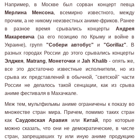
Например, в Москве был сорван концерт певца
Мерлина Менсона
, всемирно известного, между
прочим, а не никому неизвестных аниме-фриков. Ранее
в разное время срывались концерты
Андрея
Макаревича
(за его позицию по Крыму и войне в
Украине), групп
"Собери автобус"
и
"Gorillaz"
. В
разных городах России до этого срывались концерты
Элджея
,
Matrang
,
Монеточки
и
Jah Khalib
- опять же,
все это достаточно известные исполнители, но из
срыва их представлений в обычной, "светской" части
России не делалось такой сенцации, как из срыва
аниме фестиваля в Махачкале.
Меж тем, мультфильмы аниме ограничены к показу во
множестве стран мира. Причем, помимо таких стран
как
Саудовская Аравия
или
Китай
, про которые
можно сказать, что они не демократические, в числе
стран, запрещавших ту или иную аниме продукцию