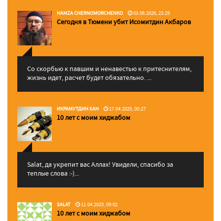
HAMZA CHERNOMORCHENKO
03.06.2026, 23:29
Сегодня в Тюмени убит Исомитдин Акбаров
Со скорбью к павшим и ненавестью к притеснителям,
жизнь идет, расчет будет обязательно. ...
ИКРАМУТДИН ХАН
17.04.2025, 00:27
10 лет с моим хиджабом
Salat, да укрепит вас Аллаx! Увидели, спасибо за
теплые слова :-)...
SALAT
11.04.2025, 09:02
10 лет с моим хиджабом