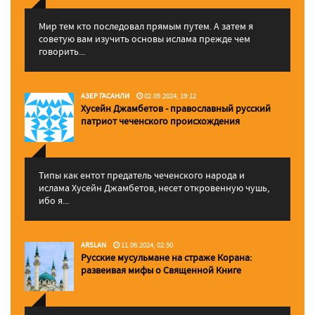
Мир тем кто последовал прямым путем. А затем я
советую вам изучить основы ислама прежде чем
говорить...
АЗЕР ГАСАНЛИ
02.09.2024, 19:12
Хусейн Джамбетов - православный русский
патриот чеченского происхождения
Типы как ентот предатель чеченского народа и
ислама Хусейн Джамбетов, несет откровенную чушь,
ибо я...
ARSLAN
11.06.2024, 02:50
Русские мусульмане на страже Корана:
pазвеивая мифы о Священной Книге