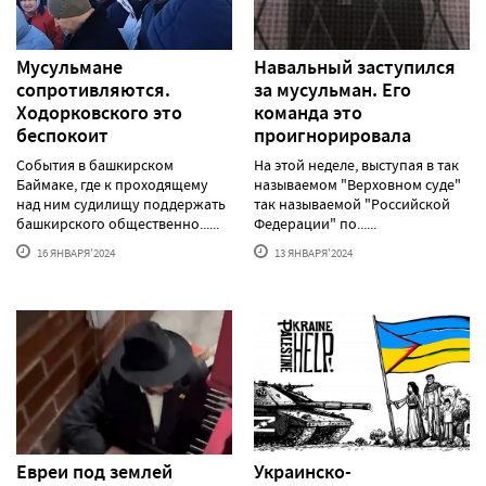
Мусульмане
Навальный заступился
сопротивляются.
за мусульман. Его
Ходорковского это
команда это
беспокоит
проигнорировала
События в башкирском
На этой неделе, выступая в так
Баймаке, где к проходящему
называемом "Верховном суде"
над ним судилищу поддержать
так называемой "Российской
башкирского общественно......
Федерации" по......
16 ЯНВАРЯ'2024
13 ЯНВАРЯ'2024
Евреи под землей
Украинско-