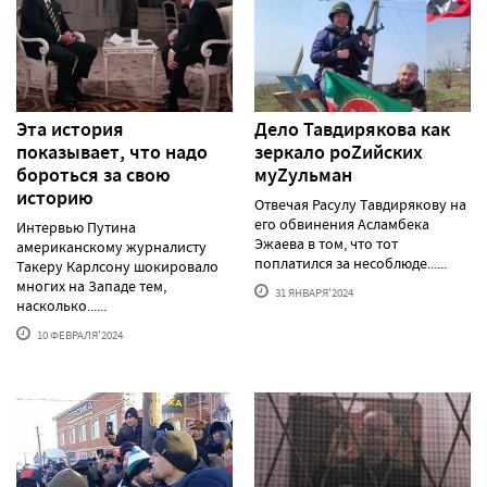
Эта история
Дело Тавдирякова как
показывает, что надо
зеркало роZийских
бороться за свою
муZульман
историю
Отвечая Расулу Тавдирякову на
его обвинения Асламбека
Интервью Путина
Эжаева в том, что тот
американскому журналисту
поплатился за несоблюде......
Такеру Карлсону шокировало
многих на Западе тем,
31 ЯНВАРЯ'2024
насколько......
10 ФЕВРАЛЯ'2024