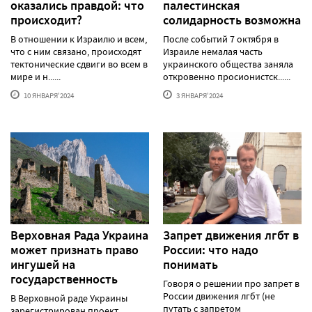
оказались правдой: что
палестинская
происходит?
солидарность возможна
В отношении к Израилю и всем,
После событий 7 октября в
что с ним связано, происходят
Израиле немалая часть
тектонические сдвиги во всем в
украинского общества заняла
мире и н......
откровенно просионистск......
10 ЯНВАРЯ'2024
3 ЯНВАРЯ'2024
Верховная Рада Украина
Запрет движения лгбт в
может признать право
России: что надо
ингушей на
понимать
государственность
Говоря о решении про запрет в
России движения лгбт (не
В Верховной раде Украины
путать с запретом
зарегистрирован проект