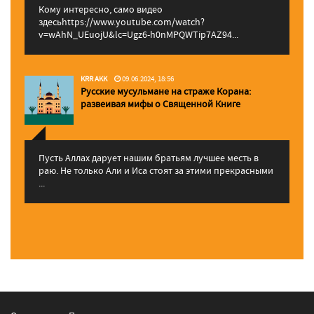
Кому интересно, само видео
здесьhttps://www.youtube.com/watch?
v=wAhN_UEuojU&lc=Ugz6-h0nMPQWTip7AZ94...
KRR AKK
09.06.2024, 18:56
Русские мусульмане на страже Корана:
pазвеивая мифы о Священной Книге
Пусть Аллах дарует нашим братьям лучшее месть в
раю. Не только Али и Иса стоят за этими прекрасными
...