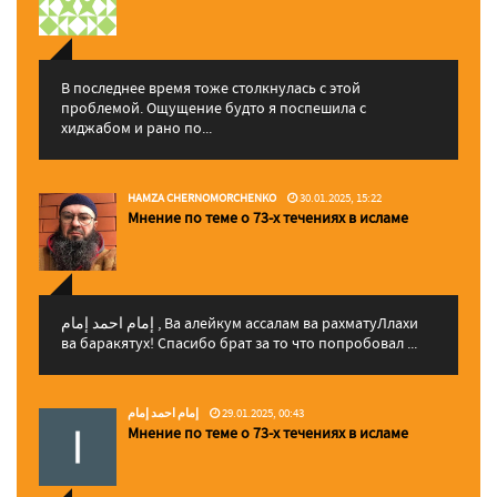
В последнее время тоже столкнулась с этой
проблемой. Ощущение будто я поспешила с
хиджабом и рано по...
HAMZA CHERNOMORCHENKO
30.01.2025, 15:22
Мнение по теме о 73-х течениях в исламе
إمام احمد إمام , Ва алейкум ассалам ва рахматуЛлахи
ва баракятух! Спасибо брат за то что попробовал ...
إمام احمد إمام
29.01.2025, 00:43
Мнение по теме о 73-х течениях в исламе