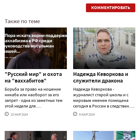
КОММЕНТИРОВАТЬ
Также по теме
"Русский мир" и охота
Надежда Кеворкова и
на "ваххабитов"
служители дракона
Борьба за право на ношение
Надежда Кеворкова -
никаба или наоборот за его
журналист старой школы и с
запрет - одна из заметных тем
мировым именем помещена
этой недели для......
сегодня в России в следствен......
23 МАЯ'2024
6 МАЯ'2024