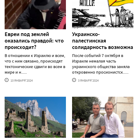
Евреи под землей
Украинско-
оказались правдой: что
палестинская
происходит?
солидарность возможна
В отношении к Израилю и всем,
После событий 7 октября в
что с ним связано, происходят
Израиле немалая часть
тектонические сдвиги во всем в
украинского общества заняла
мире и н......
откровенно просионистск......
10 ЯНВАРЯ'2024
3 ЯНВАРЯ'2024