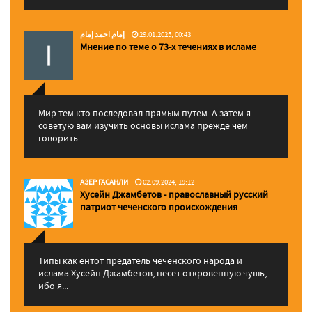
إمام احمد إمام
29.01.2025, 00:43
Мнение по теме о 73-х течениях в исламе
Мир тем кто последовал прямым путем. А затем я
советую вам изучить основы ислама прежде чем
говорить...
АЗЕР ГАСАНЛИ
02.09.2024, 19:12
Хусейн Джамбетов - православный русский
патриот чеченского происхождения
Типы как ентот предатель чеченского народа и
ислама Хусейн Джамбетов, несет откровенную чушь,
ибо я...