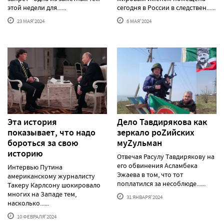
этой недели для......
сегодня в России в следствен......
23 МАЯ'2024
6 МАЯ'2024
Эта история
Дело Тавдирякова как
показывает, что надо
зеркало роZийских
бороться за свою
муZульман
историю
Отвечая Расулу Тавдирякову на
его обвинения Асламбека
Интервью Путина
Эжаева в том, что тот
американскому журналисту
поплатился за несоблюде......
Такеру Карлсону шокировало
многих на Западе тем,
31 ЯНВАРЯ'2024
насколько......
10 ФЕВРАЛЯ'2024