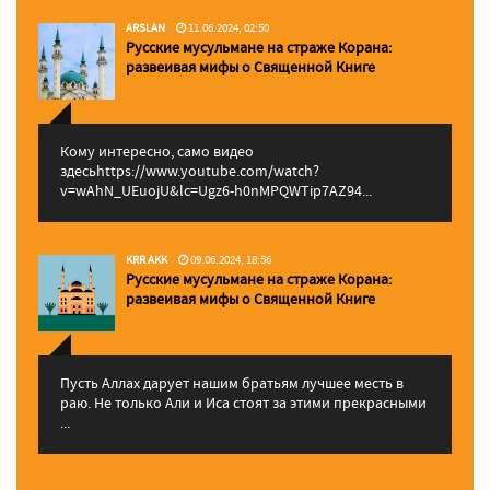
ARSLAN
11.06.2024, 02:50
Русские мусульмане на страже Корана:
pазвеивая мифы о Священной Книге
Кому интересно, само видео
здесьhttps://www.youtube.com/watch?
v=wAhN_UEuojU&lc=Ugz6-h0nMPQWTip7AZ94...
KRR AKK
09.06.2024, 18:56
Русские мусульмане на страже Корана:
pазвеивая мифы о Священной Книге
Пусть Аллах дарует нашим братьям лучшее месть в
раю. Не только Али и Иса стоят за этими прекрасными
...