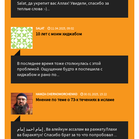
Salat, да укрепит вас Аллаx! Увидели, спасибо за
теплые слова :-)...
SALAT
11.04.2025, 09:02
10 лет с моим хиджабом
В последнее время тоже столкнулась с этой
проблемой. Ощущение будто я поспешила с
хиджабом и рано по...
HAMZA CHERNOMORCHENKO
30.01.2025, 15:22
Мнение по теме о 73-х течениях в исламе
إمام احمد إمام , Ва алейкум ассалам ва рахматуЛлахи
ва баракятух! Спасибо брат за то что попробовал ...