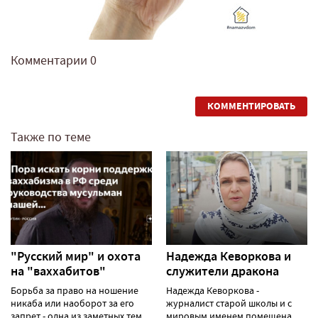
Комментарии
0
КОММЕНТИРОВАТЬ
Также по теме
"Русский мир" и охота
Надежда Кеворкова и
на "ваххабитов"
служители дракона
Борьба за право на ношение
Надежда Кеворкова -
никаба или наоборот за его
журналист старой школы и с
запрет - одна из заметных тем
мировым именем помещена