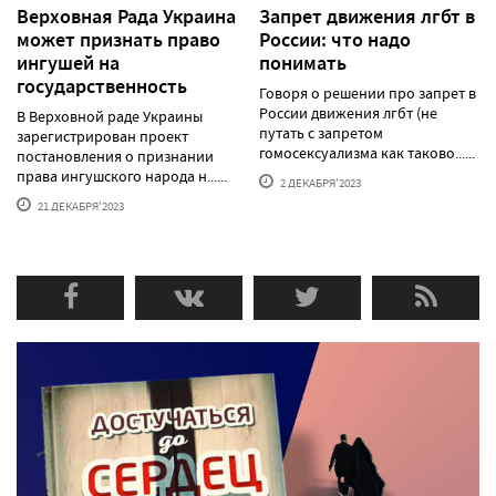
Верховная Рада Украина
Запрет движения лгбт в
может признать право
России: что надо
ингушей на
понимать
государственность
Говоря о решении про запрет в
России движения лгбт (не
В Верховной раде Украины
путать с запретом
зарегистрирован проект
гомосексуализма как таково......
постановления о признании
права ингушского народа н......
2 ДЕКАБРЯ'2023
21 ДЕКАБРЯ'2023