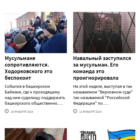
Мусульмане
Навальный заступился
сопротивляются.
за мусульман. Его
Ходорковского это
команда это
беспокоит
проигнорировала
События в башкирском
На этой неделе, выступая в так
Баймаке, где к проходящему
называемом "Верховном суде"
над ним судилищу поддержать
так называемой "Российской
башкирского общественно......
Федерации" по......
16 ЯНВАРЯ'2024
13 ЯНВАРЯ'2024