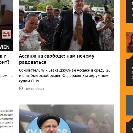
в и
Ассанж на свободе: нам нечему
оит?
радоваться
م
Основатель WikiLeaks Джулиан Ассанж в среду, 26
ремя в
июня, был освобожден Федеральным окружным
судом США......
28 ИЮНЯ'2024