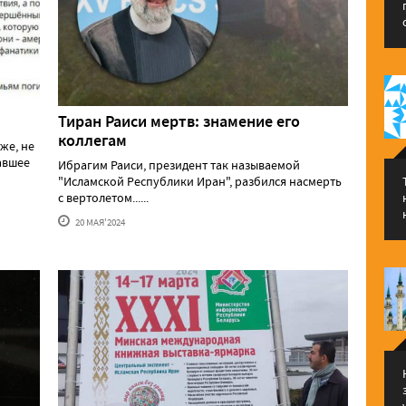
Тиран Раиси мертв: знамение его
коллегам
же, не
давшее
Ибрагим Раиси, президент так называемой
"Исламской Республики Иран", разбился насмерть
с вертолетом......
20 МАЯ'2024