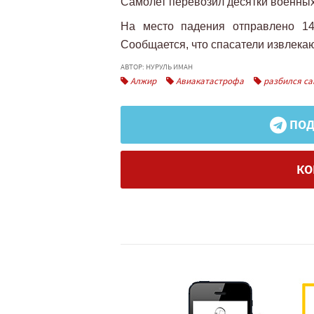
Самолет перевозил десятки военных
На место падения отправлено 1
Сообщается, что спасатели извлекаю
АВТОР: НУРУЛЬ ИМАН
Алжир
Авиакатастрофа
разбился са
ПОД
КО