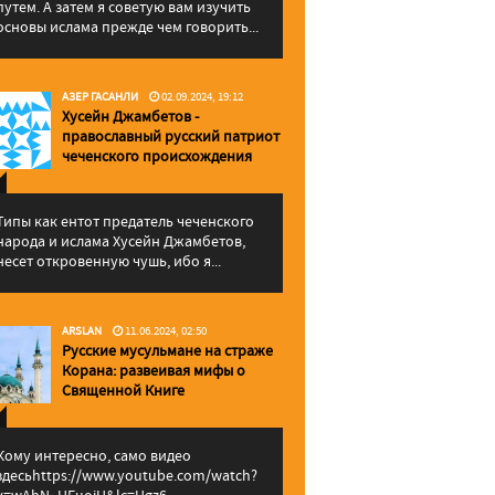
путем. А затем я советую вам изучить
основы ислама прежде чем говорить...
АЗЕР ГАСАНЛИ
02.09.2024, 19:12
Хусейн Джамбетов -
православный русский патриот
чеченского происхождения
Типы как ентот предатель чеченского
народа и ислама Хусейн Джамбетов,
несет откровенную чушь, ибо я...
ARSLAN
11.06.2024, 02:50
Русские мусульмане на страже
Корана: pазвеивая мифы о
Священной Книге
Кому интересно, само видео
здесьhttps://www.youtube.com/watch?