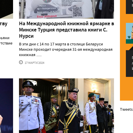
тву
На Международной книжной ярмарке в
Минске Турция представила книги С.
Нурси
рьяни
утствие
В эти дни с 14 по 17 марта в столице Беларуси
Минске проходит очередная 31-ая международная
книжная ......
17 МАРТА'2024
Tweets