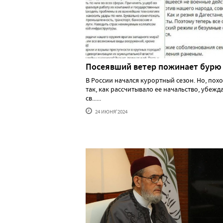
Посеявший ветер пожинает бурю
В России начался курортный сезон. Но, похо
так, как рассчитывало ее начальство, убеж
св......
24 ИЮНЯ'2024