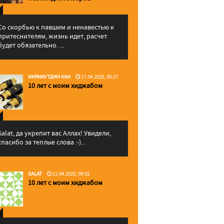
Со скорбью к павшим и ненавестью к
притеснителям, жизнь идет, расчет
будет обязательно. ...
ИКРАМУТДИН ХАН
17.04.2025, 00:27
10 лет с моим хиджабом
Salat, да укрепит вас Аллаx! Увидели,
спасибо за теплые слова :-)...
SALAT
11.04.2025, 09:02
10 лет с моим хиджабом