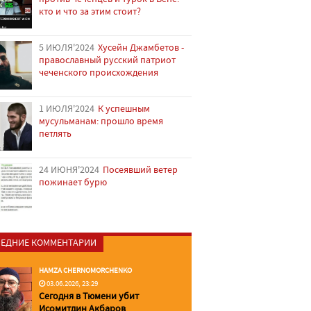
кто и что за этим стоит?
5 ИЮЛЯ'2024
Хусейн Джамбетов -
православный русский патриот
чеченского происхождения
1 ИЮЛЯ'2024
К успешным
мусульманам: прошло время
петлять
24 ИЮНЯ'2024
Посеявший ветер
пожинает бурю
ЕДНИЕ КОММЕНТАРИИ
HAMZA CHERNOMORCHENKO
03.06.2026, 23:29
Сегодня в Тюмени убит
Исомитдин Акбаров