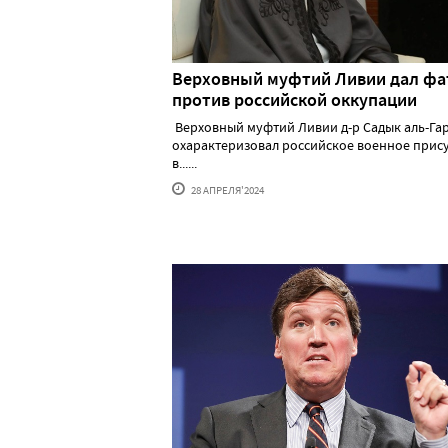
Верховный муфтий Ливии дал фа
против российской оккупации
Верховный муфтий Ливии д-р Садык аль-Га
охарактеризовал российское военное прис
в......
28 АПРЕЛЯ'2024