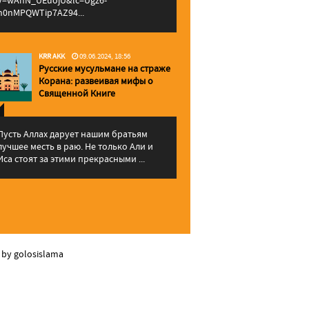
v=wAhN_UEuojU&lc=Ugz6-
h0nMPQWTip7AZ94...
KRR AKK
09.06.2024, 18:56
Русские мусульмане на страже
Корана: pазвеивая мифы о
Священной Книге
Пусть Аллах дарует нашим братьям
лучшее месть в раю. Не только Али и
Иса стоят за этими прекрасными ...
 by golosislama