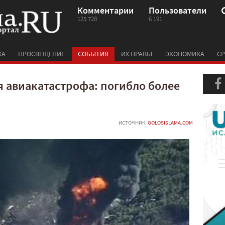
Комментарии
Пользователи
125 728
6 191
КА
ПРОСВЕЩЕНИЕ
СОБЫТИЯ
ИХ НРАВЫ
ЭКОНОМИКА
СР
 авиакатастрофа: погибло более
ИСТОЧНИК:
GOLOSISLAMA.COM