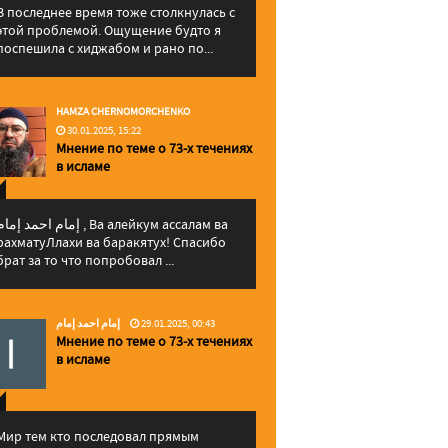
В последнее время тоже столкнулась с
этой проблемой. Ощущение будто я
поспешила с хиджабом и рано по...
HAMZA CHERNOMORCHENKO
30.01.2025, 15:22
Мнение по теме о 73-х течениях
в исламе
إمام احمد إما , Ва алейкум ассалам ва
рахматуЛлахи ва баракятух! Спасибо
брат за то что попробовал ...
إمام احمد إمام
29.01.2025, 00:43
Мнение по теме о 73-х течениях
в исламе
Мир тем кто последовал прямым