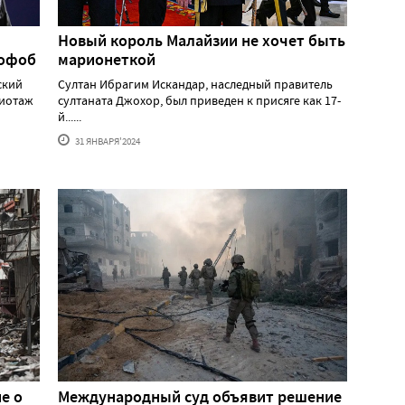
Новый король Малайзии не хочет быть
мофоб
марионеткой
ский
Султан Ибрагим Искандар, наследный правитель
жиотаж
султаната Джохор, был приведен к присяге как 17-
й......
31 ЯНВАРЯ'2024
е о
Международный суд объявит решение