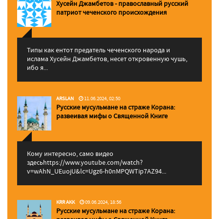
Хусейн Джамбетов - православный русский
патриот чеченского происхождения
Типы как ентот предатель чеченского народа и
ислама Хусейн Джамбетов, несет откровенную чушь,
ибо я...
ARSLAN
11.06.2024, 02:50
Русские мусульмане на страже Корана:
pазвеивая мифы о Священной Книге
Кому интересно, само видео
здесьhttps://www.youtube.com/watch?
v=wAhN_UEuojU&lc=Ugz6-h0nMPQWTip7AZ94...
KRR AKK
09.06.2024, 18:56
Русские мусульмане на страже Корана: