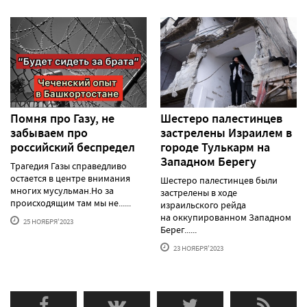
Помня про Газу, не
Шестеро палестинцев
забываем про
застрелены Израилем в
российский беспредел
городе Тулькарм на
Западном Берегу
Трагедия Газы справедливо
остается в центре внимания
Шестеро палестинцев были
многих мусульман.Но за
застрелены в ходе
происходящим там мы не......
израильского рейда
на оккупированном Западном
25 НОЯБРЯ'2023
Берег......
23 НОЯБРЯ'2023