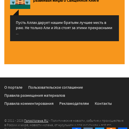
pазвеивая мифы о Священной Книге
Пусть Аллах дарует нашим братьям лучшее месть в
раю. Не только Али и Иса стоят за этими прекрасными
...
О портале
Пользовательское соглашение
Правила размещения материалов
Правила комментирования
Рекламодателям
Контакты
© 2011 - 2026
ГолосИслама.RU
- Политические новости, события и происшествия
в России и мире, новости ислама, от мусульман и для мусульман – всё это