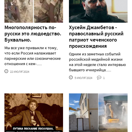
Многополярность по-
Хусейн Джамбетов -
русски это людоедство.
православный русский
Буквально.
патриот чеченского
происхождения
Мы все уже привыкли к тому,
что если Россия налаживает
Одним из заметных событий
парнерские или союзнические
российской медийной жизни
отношения с кем-......
на этой неделе стало интервью
бывшего ичкерийца......
22 ИЮЛЯ'2024
5 ИЮЛЯ'2024
1