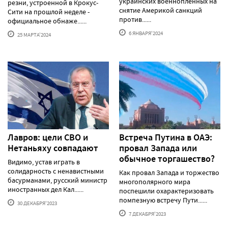
украинских военнопленных на
резни, устроенной в Крокус-
снятие Америкой санкций
Сити на прошлой неделе -
против......
официальное обнаже......
6 ЯНВАРЯ'2024
25 МАРТА'2024
Лавров: цели СВО и
Встреча Путина в ОАЭ:
Нетаньяху совпадают
провал Запада или
обычное торгашество?
Видимо, устав играть в
солидарность с ненавистными
Как провал Запада и торжество
басурманами, русский министр
многополярного мира
иностранных дел Кал......
поспешили охарактеризовать
помпезную встречу Пути......
30 ДЕКАБРЯ'2023
7 ДЕКАБРЯ'2023