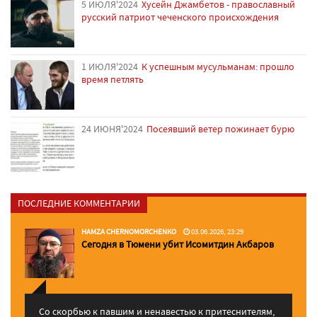
5 ИЮЛЯ'2024
Хусейн Джамбетов - православный
русский патриот чеченского происхождения
1 ИЮЛЯ'2024
К успешным мусульманам: прошло
время петлять
24 ИЮНЯ'2024
Посеявший ветер пожинает бурю
ПОСЛЕДНИЕ КОММЕНТАРИИ
HAMZA CHERNOMORCHENKO
03.06.2026, 23:29
Сегодня в Тюмени убит Исомитдин Акбаров
Со скорбью к павшим и ненавестью к притеснителям,