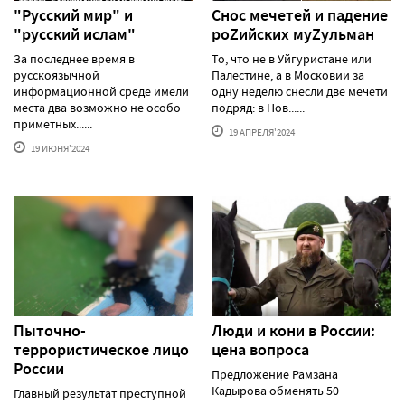
"Русский мир" и
Снос мечетей и падение
"русский ислам"
роZийских муZульман
За последнее время в
То, что не в Уйгуристане или
русскоязычной
Палестине, а в Московии за
информационной среде имели
одну неделю снесли две мечети
места два возможно не особо
подряд: в Нов......
приметных......
19 АПРЕЛЯ'2024
19 ИЮНЯ'2024
Пыточно-
Люди и кони в России:
террористическое лицо
цена вопроса
России
Предложение Рамзана
Кадырова обменять 50
Главный результат преступной