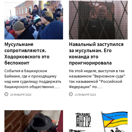
Мусульмане
Навальный заступился
сопротивляются.
за мусульман. Его
Ходорковского это
команда это
беспокоит
проигнорировала
События в башкирском
На этой неделе, выступая в так
Баймаке, где к проходящему
называемом "Верховном суде"
над ним судилищу поддержать
так называемой "Российской
башкирского общественно......
Федерации" по......
16 ЯНВАРЯ'2024
13 ЯНВАРЯ'2024