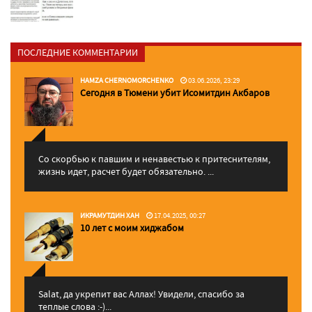
ПОСЛЕДНИЕ КОММЕНТАРИИ
HAMZA CHERNOMORCHENKO
03.06.2026, 23:29
Сегодня в Тюмени убит Исомитдин Акбаров
Со скорбью к павшим и ненавестью к притеснителям,
жизнь идет, расчет будет обязательно. ...
ИКРАМУТДИН ХАН
17.04.2025, 00:27
10 лет с моим хиджабом
Salat, да укрепит вас Аллаx! Увидели, спасибо за
теплые слова :-)...