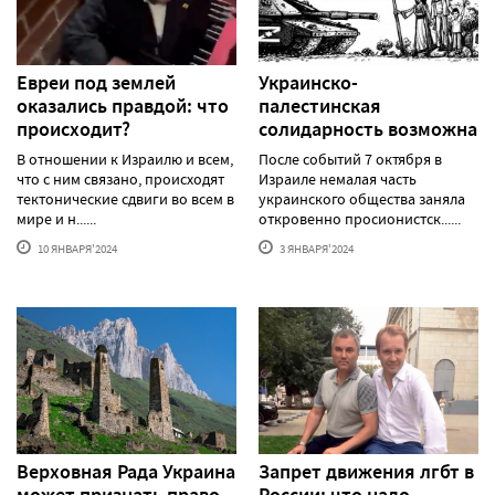
Евреи под землей
Украинско-
оказались правдой: что
палестинская
происходит?
солидарность возможна
В отношении к Израилю и всем,
После событий 7 октября в
что с ним связано, происходят
Израиле немалая часть
тектонические сдвиги во всем в
украинского общества заняла
мире и н......
откровенно просионистск......
10 ЯНВАРЯ'2024
3 ЯНВАРЯ'2024
Верховная Рада Украина
Запрет движения лгбт в
может признать право
России: что надо