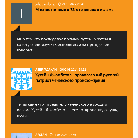
إمام احمد إمام
29.01.2025, 00:43
Мнение по теме о 73-х течениях в исламе
Мир тем кто последовал прямым путем. А затем я
советую вам изучить основы ислама прежде чем
говорить...
АЗЕР ГАСАНЛИ
02.09.2024, 19:12
Хусейн Джамбетов - православный русский
патриот чеченского происхождения
Типы как ентот предатель чеченского народа и
ислама Хусейн Джамбетов, несет откровенную чушь,
ибо я...
ARSLAN
11.06.2024, 02:50