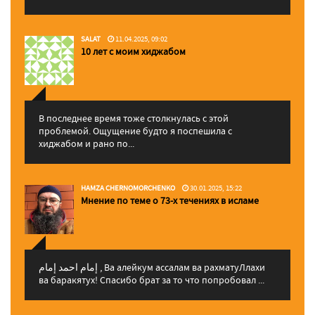
SALAT
11.04.2025, 09:02
10 лет с моим хиджабом
В последнее время тоже столкнулась с этой
проблемой. Ощущение будто я поспешила с
хиджабом и рано по...
HAMZA CHERNOMORCHENKO
30.01.2025, 15:22
Мнение по теме о 73-х течениях в исламе
إمام احمد إمام , Ва алейкум ассалам ва рахматуЛлахи
ва баракятух! Спасибо брат за то что попробовал ...