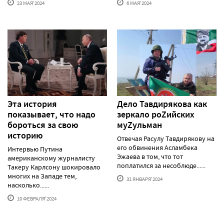
23 МАЯ'2024
6 МАЯ'2024
Эта история
Дело Тавдирякова как
показывает, что надо
зеркало роZийских
бороться за свою
муZульман
историю
Отвечая Расулу Тавдирякову на
его обвинения Асламбека
Интервью Путина
Эжаева в том, что тот
американскому журналисту
поплатился за несоблюде......
Такеру Карлсону шокировало
многих на Западе тем,
31 ЯНВАРЯ'2024
насколько......
10 ФЕВРАЛЯ'2024