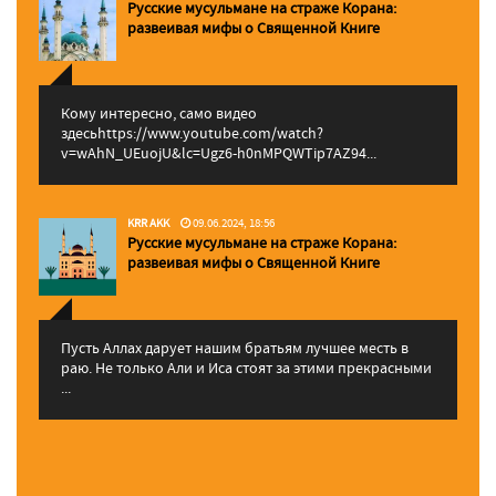
Русские мусульмане на страже Корана:
pазвеивая мифы о Священной Книге
Кому интересно, само видео
здесьhttps://www.youtube.com/watch?
v=wAhN_UEuojU&lc=Ugz6-h0nMPQWTip7AZ94...
KRR AKK
09.06.2024, 18:56
Русские мусульмане на страже Корана:
pазвеивая мифы о Священной Книге
Пусть Аллах дарует нашим братьям лучшее месть в
раю. Не только Али и Иса стоят за этими прекрасными
...