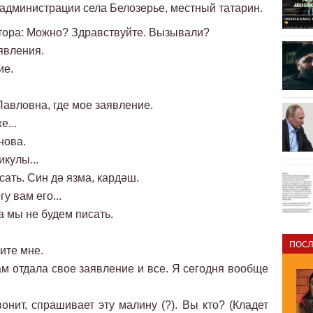
 администрации села Белозерье, местный татарин.
ктора: Можно? Здравствуйте. Вызывали?
явления.
ие.
Павловна, где мое заявление.
е...
нова.
икулы...
сать. Син дә язма, кардәш.
у вам его...
а мы не будем писать.
ПОСЛ
ите мне.
ам отдала свое заявление и все. Я сегодня вообще
онит, спрашивает эту малину (?). Вы кто? (Кладет