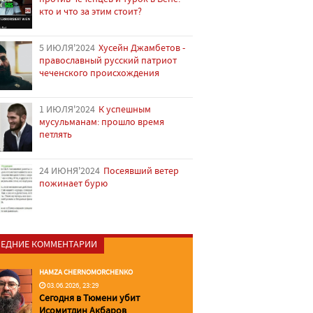
кто и что за этим стоит?
5 ИЮЛЯ'2024
Хусейн Джамбетов -
православный русский патриот
чеченского происхождения
1 ИЮЛЯ'2024
К успешным
мусульманам: прошло время
петлять
24 ИЮНЯ'2024
Посеявший ветер
пожинает бурю
ЕДНИЕ КОММЕНТАРИИ
HAMZA CHERNOMORCHENKO
03.06.2026, 23:29
Сегодня в Тюмени убит
Исомитдин Акбаров