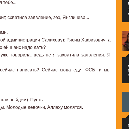
 тебе...
т, схватила заявление, эээ, Янгличева...
ими.
кой администрации Салихову): Рясим Хафизович, а
то ей шанс надо дать?
 уже говорила, ведь не я захватила заявления. Я
م
 сейчас написать? Сейчас сюда едут ФСБ, и мы
шли выйдем). Пусть.
цы. Молодые девочки, Аллаху молятся.