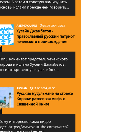
путем. А затем я советую вам изучить
основы ислама прежде чем говорить...
АЗЕР ГАСАНЛИ
02.09.2024, 19:12
Хусейн Джамбетов -
православный русский патриот
чеченского происхождения
Типы как ентот предатель чеченского
народа и ислама Хусейн Джамбетов,
несет откровенную чушь, ибо я...
ARSLAN
11.06.2024, 02:50
Русские мусульмане на страже
Корана: pазвеивая мифы о
Священной Книге
Кому интересно, само видео
здесьhttps://www.youtube.com/watch?