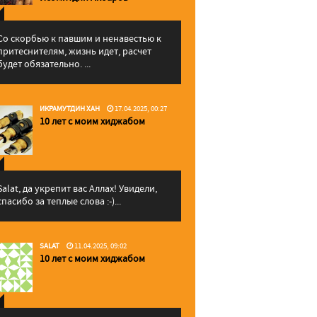
Со скорбью к павшим и ненавестью к
притеснителям, жизнь идет, расчет
будет обязательно. ...
ИКРАМУТДИН ХАН
17.04.2025, 00:27
10 лет с моим хиджабом
Salat, да укрепит вас Аллаx! Увидели,
спасибо за теплые слова :-)...
SALAT
11.04.2025, 09:02
10 лет с моим хиджабом