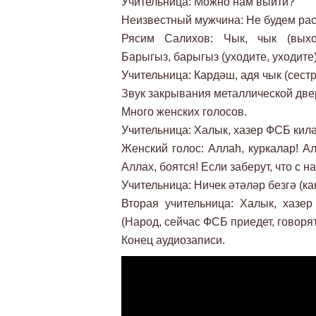
Учительница: Можно нам выйти?
Неизвестный мужчина: Не будем расх
Рясим Салихов: Чык, чык (выход
Барыгыз, барыгыз (уходите, уходите)
Учительница: Кардәш, адя чык (сестр
Звук закрывания металлической две
Много женских голосов.
Учительница: Халык, хазер ФСБ килә,
Женский голос: Аллаһ, куркалар! А
Аллах, боятся! Если заберут, что с
Учительница: Ничек әтәләр безгә (ка
Вторая учительница: Халык, хазе
(Народ, сейчас ФСБ приедет, говорят,
Конец аудиозаписи.