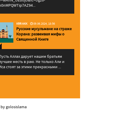
v=wAhN_UEuojU&lc=Ugz6-
h0nMPQWTip7AZ94...
KRR AKK
09.06.2024, 18:56
Русские мусульмане на страже
Корана: pазвеивая мифы о
Священной Книге
Пусть Аллах дарует нашим братьям
лучшее месть в раю. Не только Али и
Иса стоят за этими прекрасными ...
 by golosislama