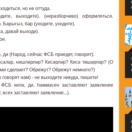
одиться, но не оттуда.
ите, выходите). (неразборчиво) оформляться.
. Барыгыз, бар (уходите, уходите).
а, давай выходи).
ри.
 ди (Народ, сейчас ФСБ приедет, говорят).
лсалар, нишләрләр? Кисәрләр? Кисә төшәрләр? (О
 нами сделают? Обрежут? Обрежут немного?)
к говорят нам) - не выходите никуда, пишите!
р ФСБ килә, ди, һәммәсен заставляют заявление
 всех заставляют заявление...).