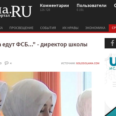
Комментарии
Пользователи
125 728
6 191
КА
ПРОСВЕЩЕНИЕ
СОБЫТИЯ
ИХ НРАВЫ
ЭКОНОМИКА
СР
 едут ФСБ..." - директор школы
O
 4
ИСТОЧНИК:
GOLOSISLAMA.COM