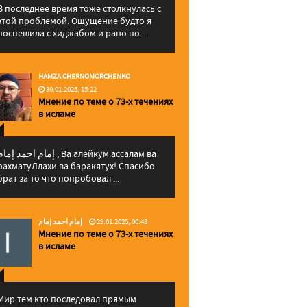
В последнее время тоже столкнулась с
этой проблемой. Ощущение будто я
поспешила с хиджабом и рано по...
HAMZA CHERNOMORCHENKO
30.01.2025, 15:22
Мнение по теме о 73-х течениях
в исламе
إمام احمد إما , Ва алейкум ассалам ва
рахматуЛлахи ва баракятух! Спасибо
брат за то что попробовал ...
إمام احمد إمام
29.01.2025, 00:43
Мнение по теме о 73-х течениях
в исламе
Мир тем кто последовал прямым