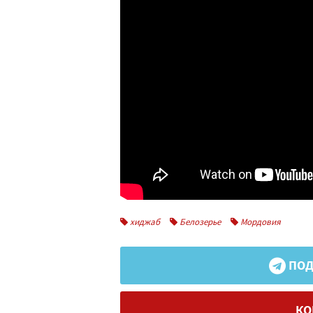
хиджаб
Белозерье
Мордовия
ПОД
КО