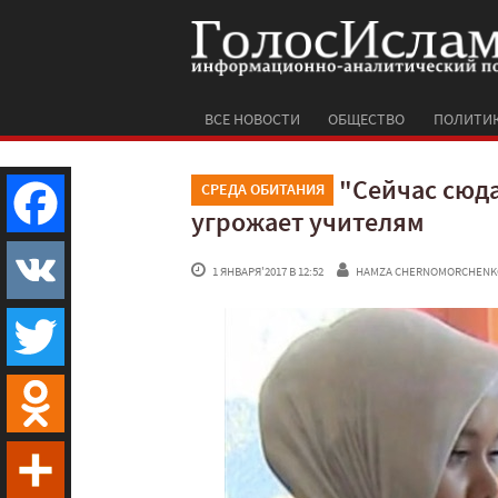
ВСЕ НОВОСТИ
ОБЩЕСТВО
ПОЛИТИ
"Сейчас сюда
СРЕДА ОБИТАНИЯ
угрожает учителям
Facebook
 1 ЯНВАРЯ'2017 В 12:52
HAMZA CHERNOMORCHENK
VK
Twitter
Odnoklassniki