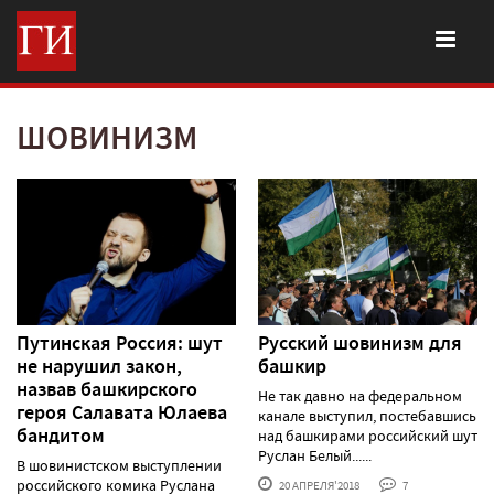
ШОВИНИЗМ
Путинская Россия: шут
Русский шовинизм для
не нарушил закон,
башкир
назвав башкирского
Не так давно на федеральном
героя Салавата Юлаева
канале выступил, постебавшись
бандитом
над башкирами российский шут
Руслан Белый......
В шовинистском выступлении
российского комика Руслана
20 АПРЕЛЯ'2018
7