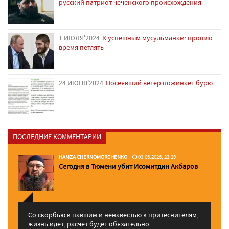
русский патриот чеченского происхождения
1 ИЮЛЯ'2024
К успешным мусульманам: прошло
время петлять
24 ИЮНЯ'2024
Посеявший ветер пожинает бурю
ПОСЛЕДНИЕ КОММЕНТАРИИ
HAMZA CHERNOMORCHENKO
03.06.2026, 23:29
Сегодня в Тюмени убит Исомитдин Акбаров
Со скорбью к павшим и ненавестью к притеснителям,
жизнь идет, расчет будет обязательно. ...