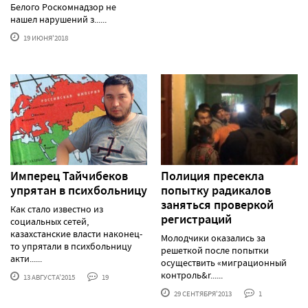
Белого Роскомнадзор не
нашел нарушений з......
19 ИЮНЯ'2018
Имперец Тайчибеков
Полиция пресекла
упрятан в психбольницу
попытку радикалов
заняться проверкой
Как стало известно из
регистраций
социальных сетей,
казахстанские власти наконец-
Молодчики оказались за
то упрятали в психбольницу
решеткой после попытки
акти......
осуществить «миграционный
контроль&r......
13 АВГУСТА'2015
19
29 СЕНТЯБРЯ'2013
1