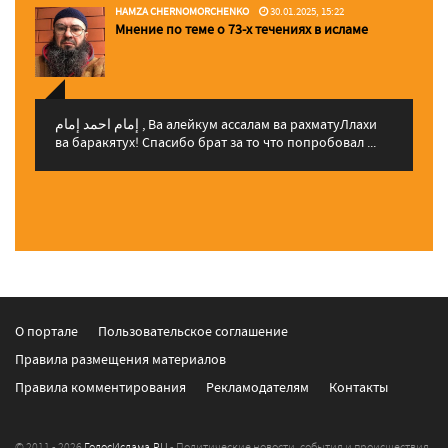
HAMZA CHERNOMORCHENKO
30.01.2025, 15:22
Мнение по теме о 73-х течениях в исламе
إمام احمد إمام , Ва алейкум ассалам ва рахматуЛлахи
ва баракятух! Спасибо брат за то что попробовал ...
О портале
Пользовательское соглашение
Правила размещения материалов
Правила комментирования
Рекламодателям
Контакты
© 2011 - 2026
ГолосИслама.RU
- Политические новости, события и происшествия