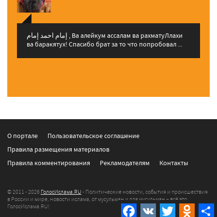
إمام احمد إمام , Ва алейкум ассалам ва рахматуЛлахи
ва баракятух! Спасибо брат за то что попробовал ...
О портале
Пользовательское соглашение
Правила размещения материалов
Правила комментирования
Рекламодателям
Контакты
© 2011 - 2026
ГолосИслама.RU
- Политические новости, события и происшествия
в России и мире, новости ислама, от мусульман и для мусульман – всё это
ГолосИслама.RU!
Facebook
VK
Twitter
Odnokla