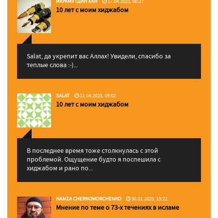
ИКРАМУТДИН ХАН
17.04.2025, 00:27
10 лет с моим хиджабом
Salat, да укрепит вас Аллаx! Увидели, спасибо за
теплые слова :-)...
SALAT
11.04.2025, 09:02
10 лет с моим хиджабом
В последнее время тоже столкнулась с этой
проблемой. Ощущение будто я поспешила с
хиджабом и рано по...
HAMZA CHERNOMORCHENKO
30.01.2025, 15:22
Мнение по теме о 73-х течениях в исламе