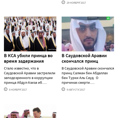
29 НОЯБРЯ'2017
В КСА убили принца во
В Саудовской Аравии
время задержания
скончался принц
Стало известно, что в
В Саудовской Аравии скончался
Саудовской Аравии застрелили
принц Салман бен Абдаллах
заподозренного в коррупции
бен Турки Аль Сауд. О
принца Абдул-Азиза иб......
причинах смерти......
8 НОЯБРЯ'2017
9 АВГУСТА'2017