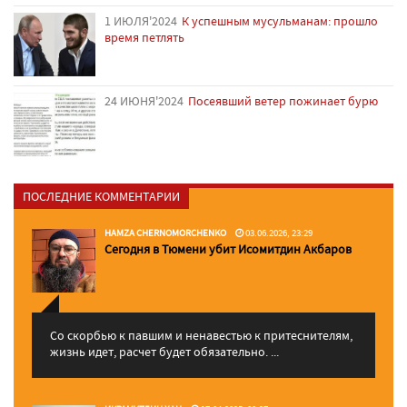
1 ИЮЛЯ'2024
К успешным мусульманам: прошло
время петлять
24 ИЮНЯ'2024
Посеявший ветер пожинает бурю
ПОСЛЕДНИЕ КОММЕНТАРИИ
HAMZA CHERNOMORCHENKO
03.06.2026, 23:29
Сегодня в Тюмени убит Исомитдин Акбаров
Со скорбью к павшим и ненавестью к притеснителям,
жизнь идет, расчет будет обязательно. ...