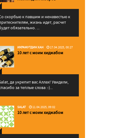
Со скорбью к павшим и ненавестью к
притеснителям, жизнь идет, расчет
будет обязательно. ...
ИКРАМУТДИН ХАН
17.04.2025, 00:27
10 лет с моим хиджабом
Salat, да укрепит вас Аллаx! Увидели,
спасибо за теплые слова :-)...
SALAT
11.04.2025, 09:02
10 лет с моим хиджабом