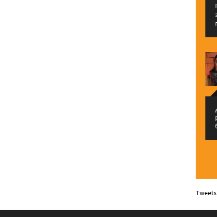
م
Tweets