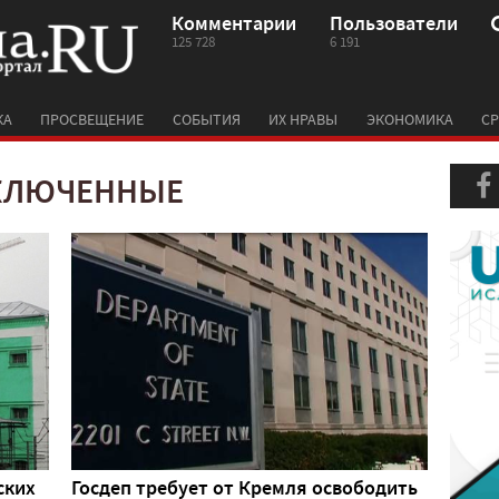
Комментарии
Пользователи
125 728
6 191
КА
ПРОСВЕЩЕНИЕ
СОБЫТИЯ
ИХ НРАВЫ
ЭКОНОМИКА
СР
КЛЮЧЕННЫЕ
ских
Госдеп требует от Кремля освободить