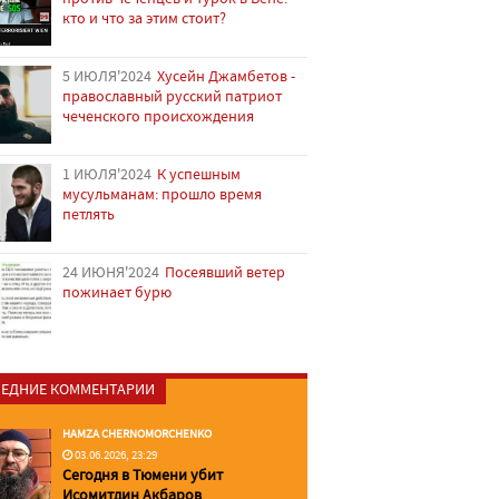
кто и что за этим стоит?
5 ИЮЛЯ'2024
Хусейн Джамбетов -
православный русский патриот
чеченского происхождения
1 ИЮЛЯ'2024
К успешным
мусульманам: прошло время
петлять
24 ИЮНЯ'2024
Посеявший ветер
пожинает бурю
ЕДНИЕ КОММЕНТАРИИ
HAMZA CHERNOMORCHENKO
03.06.2026, 23:29
Сегодня в Тюмени убит
Исомитдин Акбаров