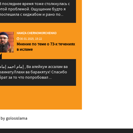
В последнее время тоже столкнулась с
этой проблемой. Ощущение будто я
поспешила с хиджабом и рано по...
HAMZA CHERNOMORCHENKO
30.01.2025, 15:22
Мнение по теме о 73-х течениях
в исламе
إمام احمد إما , Ва алейкум ассалам ва
рахматуЛлахи ва баракятух! Спасибо
брат за то что попробовал ...
 by golosislama