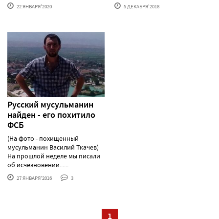
22 ЯНВАРЯ'2020
5 ДЕКАБРЯ'2018
Русский мусульманин
найден - его похитило
ФСБ
(На фото - похищенный
мусульманин Василий Ткачев)
На прошлой неделе мы писали
об исчезновении......
27 ЯНВАРЯ'2016
3
1