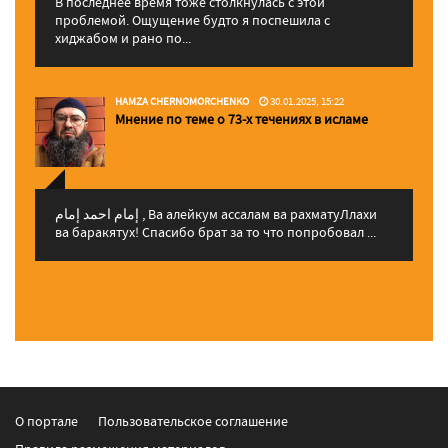
В последнее время тоже столкнулась с этой
проблемой. Ощущение будто я поспешила с
хиджабом и рано по...
HAMZA CHERNOMORCHENKO
30.01.2025, 15:22
Мнение по теме о 73-х течениях в исламе
إمام احمد إمام , Ва алейкум ассалам ва рахматуЛлахи
ва баракятух! Спасибо брат за то что попробовал ...
О портале
Пользовательское соглашение