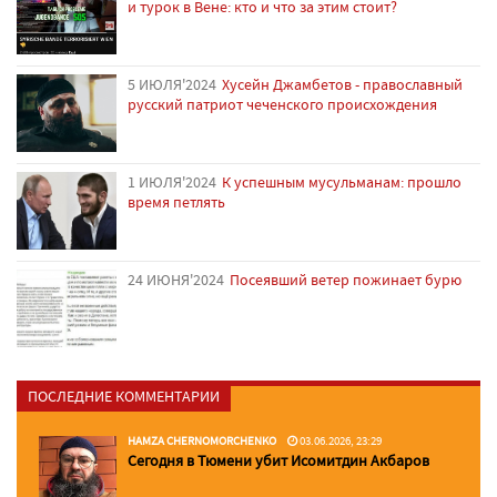
и турок в Вене: кто и что за этим стоит?
5 ИЮЛЯ'2024
Хусейн Джамбетов - православный
русский патриот чеченского происхождения
1 ИЮЛЯ'2024
К успешным мусульманам: прошло
время петлять
24 ИЮНЯ'2024
Посеявший ветер пожинает бурю
ПОСЛЕДНИЕ КОММЕНТАРИИ
HAMZA CHERNOMORCHENKO
03.06.2026, 23:29
Сегодня в Тюмени убит Исомитдин Акбаров