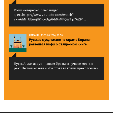
Кому интересно, само видео
здесьhttps://www.youtube.com/watch?
v=wAhN_UEuojU&lc=Ugz6-h0nMPQWTip7AZ94...
KRR AKK
09.06.2024, 18:56
Русские мусульмане на страже Корана:
pазвеивая мифы о Священной Книге
Пусть Аллах дарует нашим братьям лучшее месть в
раю. Не только Али и Иса стоят за этими прекрасными
...