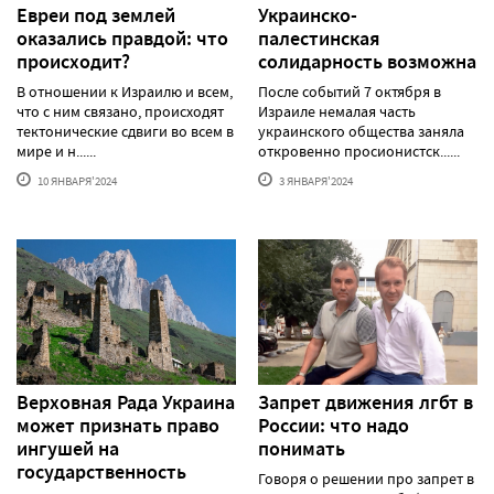
Евреи под землей
Украинско-
оказались правдой: что
палестинская
происходит?
солидарность возможна
В отношении к Израилю и всем,
После событий 7 октября в
что с ним связано, происходят
Израиле немалая часть
тектонические сдвиги во всем в
украинского общества заняла
мире и н......
откровенно просионистск......
10 ЯНВАРЯ'2024
3 ЯНВАРЯ'2024
Верховная Рада Украина
Запрет движения лгбт в
может признать право
России: что надо
ингушей на
понимать
государственность
Говоря о решении про запрет в