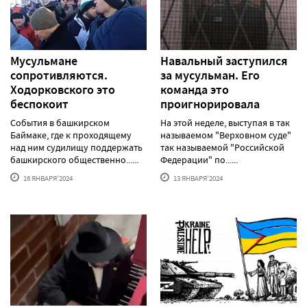
Мусульмане
Навальный заступился
сопротивляются.
за мусульман. Его
Ходорковского это
команда это
беспокоит
проигнорировала
События в башкирском
На этой неделе, выступая в так
Баймаке, где к проходящему
называемом "Верховном суде"
над ним судилищу поддержать
так называемой "Российской
башкирского общественно......
Федерации" по......
16 ЯНВАРЯ'2024
13 ЯНВАРЯ'2024