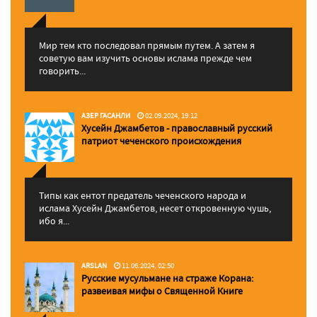
Мир тем кто последовал прямым путем. А затем я
советую вам изучить основы ислама прежде чем
говорить...
АЗЕР ГАСАНЛИ
02.09.2024, 19:12
Хусейн Джамбетов - православный русский
патриот чеченского происхождения
Типы как ентот предатель чеченского народа и
ислама Хусейн Джамбетов, несет откровенную чушь,
ибо я...
ARSLAN
11.06.2024, 02:50
Русские мусульмане на страже Корана:
pазвеивая мифы о Священной Книге