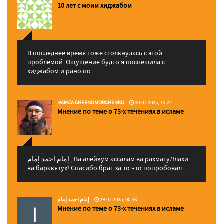
10 лет с моим хиджабом
В последнее время тоже столкнулась с этой
проблемой. Ощущение будто я поспешила с
хиджабом и рано по...
HAMZA CHERNOMORCHENKO
30.01.2025, 15:22
Мнение по теме о 73-х течениях в исламе
إمام احمد إمام , Ва алейкум ассалам ва рахматуЛлахи
ва баракятух! Спасибо брат за то что попробовал ...
إمام احمد إمام
29.01.2025, 00:43
Мнение по теме о 73-х течениях в исламе