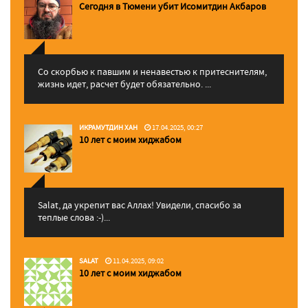
Сегодня в Тюмени убит Исомитдин Акбаров
Со скорбью к павшим и ненавестью к притеснителям,
жизнь идет, расчет будет обязательно. ...
ИКРАМУТДИН ХАН
17.04.2025, 00:27
10 лет с моим хиджабом
Salat, да укрепит вас Аллаx! Увидели, спасибо за
теплые слова :-)...
SALAT
11.04.2025, 09:02
10 лет с моим хиджабом