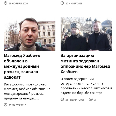
19 НОЯБРЯ'2020
25 ИЮЛЯ'2019
Магомед Хазбиев
За организацию
объявлен в
митинга задержан
международный
оппозиционер Магомед
розыск, заявила
Хазбиев
адвокат
О своем задержании
сотрудниками полиции на
Ингушский оппозиционер
протяжении нескольких часов в
Магомед Хазбиев объявлен в
отделе по борьбе с экстре......
международный розыск,
продолжая находи......
26 ЯНВАРЯ'2015
2
17 МАРТА'2015