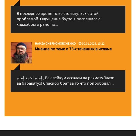
В последнее время тоже столкнулась с этой
проблемой. Ощущение будто я поспешила с
хиджабом и рано по...
HAMZA CHERNOMORCHENKO
30.01.2025, 15:22
Мнение по теме о 73-х течениях в исламе
إمام احمد إمام , Ва алейкум ассалам ва рахматуЛлахи
ва баракятух! Спасибо брат за то что попробовал ...