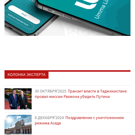
КОЛОНКА ЭКСПЕРТА
30 ОКТЯБРЯ'2025
Транзит власти в Таджикистане:
провал миссии Рахмона убедить Путина
8 ДЕКАБРЯ'2024
Поздравление с уничтожением
режима Асада