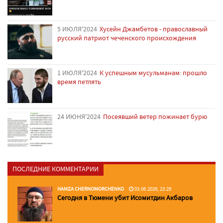
5 ИЮЛЯ'2024
Хусейн Джамбетов - православный
русский патриот чеченского происхождения
1 ИЮЛЯ'2024
К успешным мусульманам: прошло
время петлять
24 ИЮНЯ'2024
Посеявший ветер пожинает бурю
ПОСЛЕДНИЕ КОММЕНТАРИИ
HAMZA CHERNOMORCHENKO
03.06.2026, 23:29
Сегодня в Тюмени убит Исомитдин Акбаров