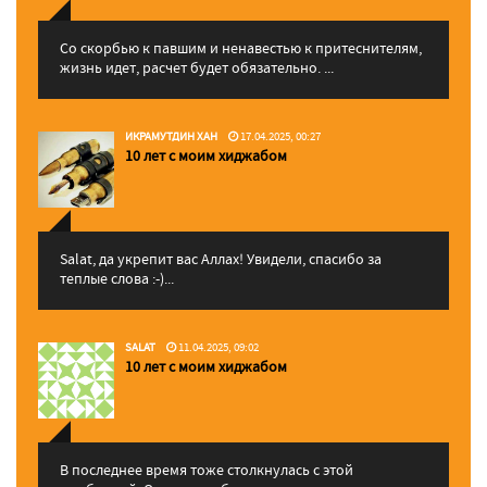
Со скорбью к павшим и ненавестью к притеснителям,
жизнь идет, расчет будет обязательно. ...
ИКРАМУТДИН ХАН
17.04.2025, 00:27
10 лет с моим хиджабом
Salat, да укрепит вас Аллаx! Увидели, спасибо за
теплые слова :-)...
SALAT
11.04.2025, 09:02
10 лет с моим хиджабом
В последнее время тоже столкнулась с этой