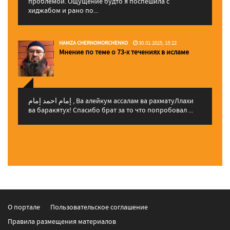
проблемой. Ощущение будто я поспешила с
хиджабом и рано по...
HAMZA CHERNOMORCHENKO
30.01.2025, 15:22
Мнение по теме о 73-х течениях в исламе
إمام احمد إمام , Ва алейкум ассалам ва рахматуЛлахи
ва баракятух! Спасибо брат за то что попробовал ...
О портале
Пользовательское соглашение
Правила размещения материалов