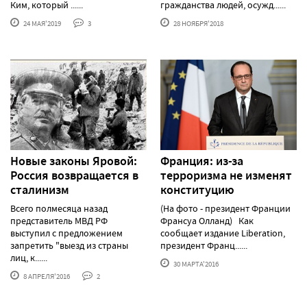
Ким, который ......
гражданства людей, осужд......
24 МАЯ'2019
3
28 НОЯБРЯ'2018
Новые законы Яровой:
Франция: из-за
Россия возвращается в
терроризма не изменят
сталинизм
конституцию
Всего полмесяца назад
(На фото - президент Франции
представитель МВД РФ
Франсуа Олланд) Как
выступил с предложением
сообщает издание Liberation,
запретить "выезд из страны
президент Франц......
лиц, к......
30 МАРТА'2016
8 АПРЕЛЯ'2016
2