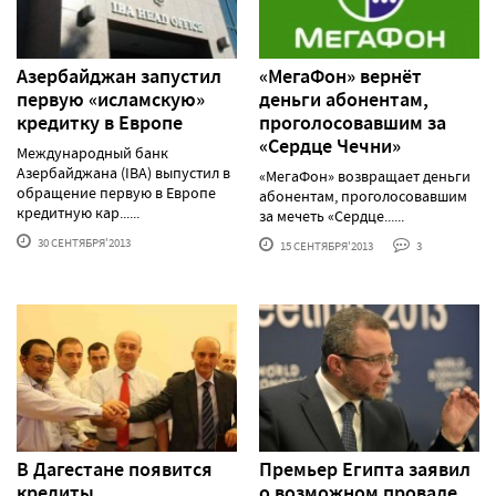
Азербайджан запустил
«МегаФон» вернёт
первую «исламскую»
деньги абонентам,
кредитку в Европе
проголосовавшим за
«Сердце Чечни»
Международный банк
Азербайджана (IBA) выпустил в
«МегаФон» возвращает деньги
обращение первую в Европе
абонентам, проголосовавшим
кредитную кар......
за мечеть «Сердце......
30 СЕНТЯБРЯ'2013
15 СЕНТЯБРЯ'2013
3
В Дагестане появится
Премьер Египта заявил
кредиты,
о возможном провале