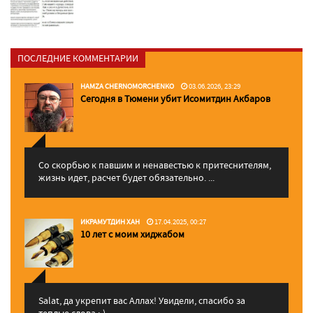
ПОСЛЕДНИЕ КОММЕНТАРИИ
HAMZA CHERNOMORCHENKO
03.06.2026, 23:29
Сегодня в Тюмени убит Исомитдин Акбаров
Со скорбью к павшим и ненавестью к притеснителям,
жизнь идет, расчет будет обязательно. ...
ИКРАМУТДИН ХАН
17.04.2025, 00:27
10 лет с моим хиджабом
Salat, да укрепит вас Аллаx! Увидели, спасибо за
теплые слова :-)...