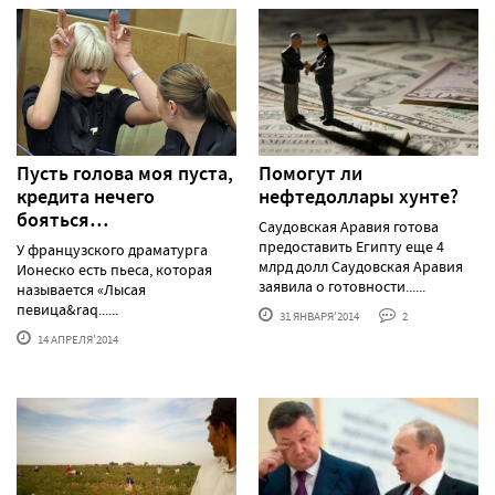
Пусть голова моя пуста,
Помогут ли
кредита нечего
нефтедоллары хунте?
бояться…
Саудовская Аравия готова
предоставить Египту еще 4
У французского драматурга
млрд долл Саудовская Аравия
Ионеско есть пьеса, которая
заявила о готовности......
называется «Лысая
певица&raq......
31 ЯНВАРЯ'2014
2
14 АПРЕЛЯ'2014