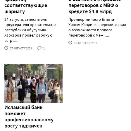
соответствующие
переговоров с МВФ о
шариату
кредите $4,8 млрд
24 августа, заместитель
Премьер министр Египта
председателя правительства
Хишам Кандиль впервые заявил
республики Абусупьян
о возможности провала
Хархаров провел рабочую
переговоров с Меж......
встр......
15 ФЕВРАЛЯ'2013
27 АВГУСТА'2013
1
Исламский банк
поможет
профессиональному
росту таджичек