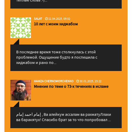
SALAT
11.04.2025, 09:02
10 лет с моим хиджабом
В последнее время тоже столкнулась с этой
проблемой. Ощущение будто я поспешила с
хиджабом и рано по...
HAMZA CHERNOMORCHENKO
30.01.2025, 15:22
Мнение по теме о 73-х течениях в исламе
إمام احمد إمام , Ва алейкум ассалам ва рахматуЛлахи
ва баракятух! Спасибо брат за то что попробовал ...