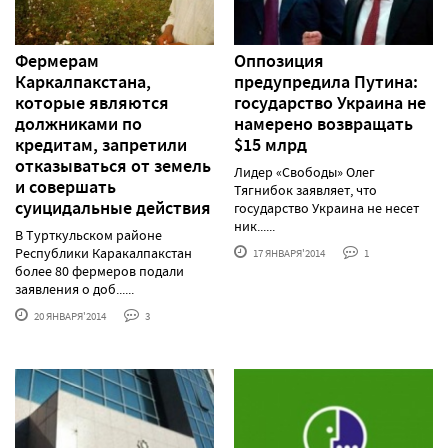
Фермерам
Оппозиция
Каркалпакстана,
предупредила Путина:
которые являются
государство Украина не
должниками по
намерено возвращать
кредитам, запретили
$15 млрд
отказываться от земель
Лидер «Свободы» Олег
и совершать
Тягнибок заявляет, что
суицидальные действия
государство Украина не несет
ник......
В Турткульском районе
Республики Каракалпакстан
17 ЯНВАРЯ'2014
1
более 80 фермеров подали
заявления о доб......
20 ЯНВАРЯ'2014
3