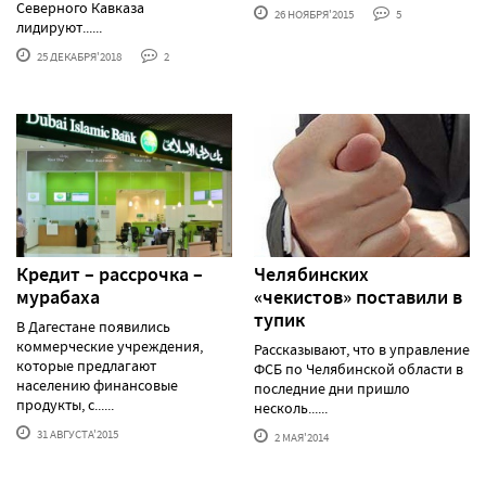
Северного Кавказа
26 НОЯБРЯ'2015
5
лидируют......
25 ДЕКАБРЯ'2018
2
Кредит – рассрочка –
Челябинских
мурабаха
«чекистов» поставили в
тупик
В Дагестане появились
коммерческие учреждения,
Рассказывают, что в управление
которые предлагают
ФСБ по Челябинской области в
населению финансовые
последние дни пришло
продукты, с......
несколь......
31 АВГУСТА'2015
2 МАЯ'2014