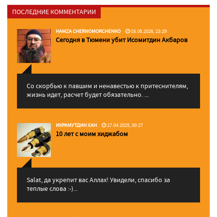
ПОСЛЕДНИЕ КОММЕНТАРИИ
HAMZA CHERNOMORCHENKO
03.06.2026, 23:29
Сегодня в Тюмени убит Исомитдин Акбаров
Со скорбью к павшим и ненавестью к притеснителям,
жизнь идет, расчет будет обязательно. ...
ИКРАМУТДИН ХАН
17.04.2025, 00:27
10 лет с моим хиджабом
Salat, да укрепит вас Аллаx! Увидели, спасибо за
теплые слова :-)...