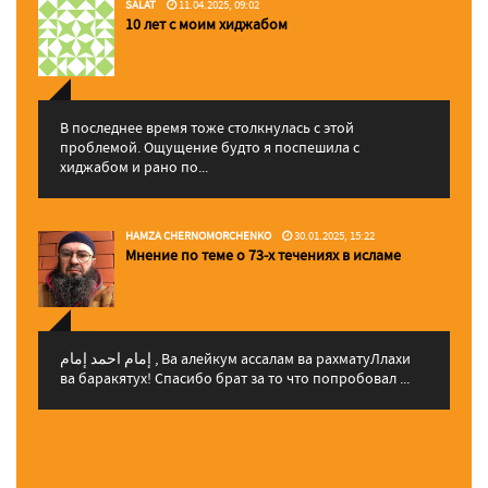
SALAT
11.04.2025, 09:02
10 лет с моим хиджабом
В последнее время тоже столкнулась с этой
проблемой. Ощущение будто я поспешила с
хиджабом и рано по...
HAMZA CHERNOMORCHENKO
30.01.2025, 15:22
Мнение по теме о 73-х течениях в исламе
إمام احمد إمام , Ва алейкум ассалам ва рахматуЛлахи
ва баракятух! Спасибо брат за то что попробовал ...