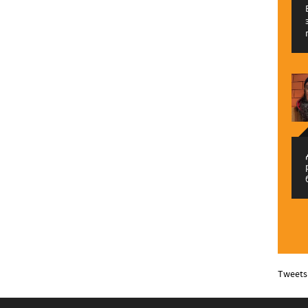
م
Tweets