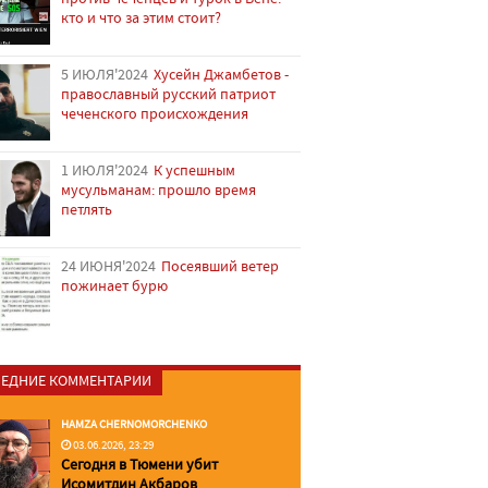
кто и что за этим стоит?
5 ИЮЛЯ'2024
Хусейн Джамбетов -
православный русский патриот
чеченского происхождения
1 ИЮЛЯ'2024
К успешным
мусульманам: прошло время
петлять
24 ИЮНЯ'2024
Посеявший ветер
пожинает бурю
ЕДНИЕ КОММЕНТАРИИ
HAMZA CHERNOMORCHENKO
03.06.2026, 23:29
Сегодня в Тюмени убит
Исомитдин Акбаров