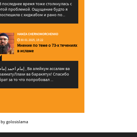
В последнее время тоже столкнулась с
этой проблемой. Ощущение будто я
поспешила с хиджабом и рано по...
HAMZA CHERNOMORCHENKO
30.01.2025, 15:22
Мнение по теме о 73-х течениях
в исламе
إمام احمد إما , Ва алейкум ассалам ва
рахматуЛлахи ва баракятух! Спасибо
брат за то что попробовал ...
 by golosislama