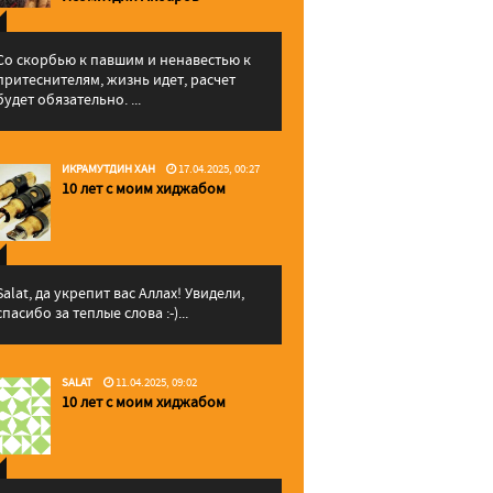
Со скорбью к павшим и ненавестью к
притеснителям, жизнь идет, расчет
будет обязательно. ...
ИКРАМУТДИН ХАН
17.04.2025, 00:27
10 лет с моим хиджабом
Salat, да укрепит вас Аллаx! Увидели,
спасибо за теплые слова :-)...
SALAT
11.04.2025, 09:02
10 лет с моим хиджабом