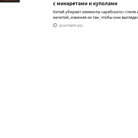
с минаретами и куполами
Ресурс
Китай убирает элементы «арабского» стиля 
мечетей, изменяя их так, чтобы они выглядел..
26 ОКТЯБРЯ'2021