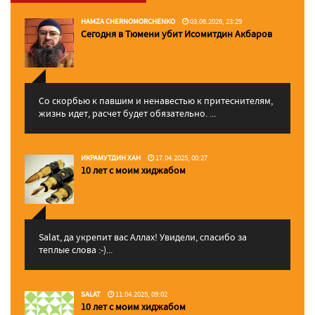
HAMZA CHERNOMORCHENKO
03.06.2026, 23:29
Сегодня в Тюмени убит Исомитдин Акбаров
Со скорбью к павшим и ненавестью к притеснителям,
жизнь идет, расчет будет обязательно. ...
ИКРАМУТДИН ХАН
17.04.2025, 00:27
10 лет с моим хиджабом
Salat, да укрепит вас Аллаx! Увидели, спасибо за
теплые слова :-)...
SALAT
11.04.2025, 09:02
10 лет с моим хиджабом