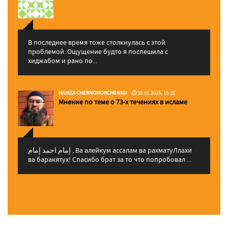
В последнее время тоже столкнулась с этой
проблемой. Ощущение будто я поспешила с
хиджабом и рано по...
HAMZA CHERNOMORCHENKO
30.01.2025, 15:22
Мнение по теме о 73-х течениях в исламе
إمام احمد إمام , Ва алейкум ассалам ва рахматуЛлахи
ва баракятух! Спасибо брат за то что попробовал ...