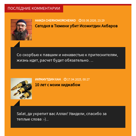
ПОСЛЕДНИЕ КОММЕНТАРИИ
HAMZA CHERNOMORCHENKO
03.06.2026, 23:29
Сегодня в Тюмени убит Исомитдин Акбаров
Со скорбью к павшим и ненавестью к притеснителям,
жизнь идет, расчет будет обязательно. ...
ИКРАМУТДИН ХАН
17.04.2025, 00:27
10 лет с моим хиджабом
Salat, да укрепит вас Аллаx! Увидели, спасибо за
теплые слова :-)...