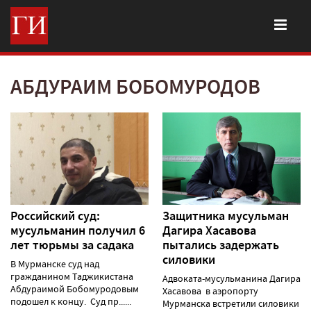
АБДУРАИМ БОБОМУРОДОВ
Российский суд:
Защитника мусульман
мусульманин получил 6
Дагира Хасавова
лет тюрьмы за садака
пытались задержать
силовики
В Мурманске суд над
гражданином Таджикистана
Адвоката-мусульманина Дагира
Абдураимой Бобомуродовым
Хасавова в аэропорту
подошел к концу. Суд пр......
Мурманска встретили силовики