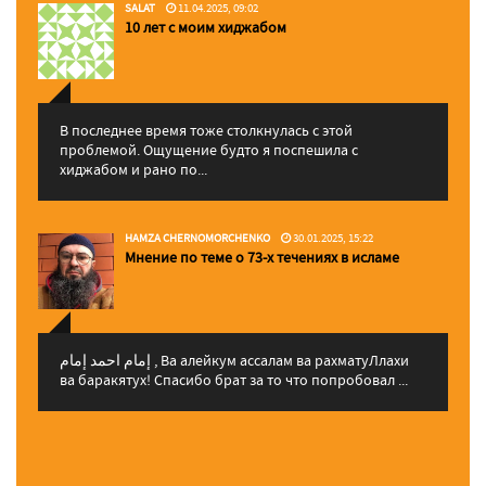
SALAT
11.04.2025, 09:02
10 лет с моим хиджабом
В последнее время тоже столкнулась с этой
проблемой. Ощущение будто я поспешила с
хиджабом и рано по...
HAMZA CHERNOMORCHENKO
30.01.2025, 15:22
Мнение по теме о 73-х течениях в исламе
إمام احمد إمام , Ва алейкум ассалам ва рахматуЛлахи
ва баракятух! Спасибо брат за то что попробовал ...