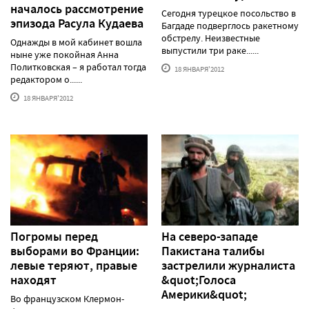
началось рассмотрение
Сегодня турецкое посольство в
эпизода Расула Кудаева
Багдаде подверглось ракетному
обстрелу. Неизвестные
Однажды в мой кабинет вошла
выпустили три раке......
ныне уже покойная Анна
Политковская – я работал тогда
18 ЯНВАРЯ'2012
редактором о......
18 ЯНВАРЯ'2012
Погромы перед
На северо-западе
выборами во Франции:
Пакистана талибы
левые теряют, правые
застрелили журналиста
находят
&quot;Голоса
Америки&quot;
Во французском Клермон-