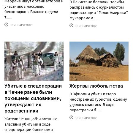
Ферране ищут организаторов и
В Пакистане боевики талибы
участников массовых
расправились с журналистом
беспорядков. Больше недели
радиостанции "Голос Америки"
т......
Мукаррамом ......
18 ЯНВАРЯ'2012
18 ЯНВАРЯ'2012
Убитые в спецоперации
Жертвы любопытства
в Чечне ранее были
В Эфиопии убиты пятеро
похищены силовиками,
иностранных туристов, одному
утверждают их
удалось спастись. В ходе
родственники
перестрелки б......
18 ЯНВАРЯ'2012
Жители Чечни, объявленные
властями убитыми в ходе
спецоперации боевиками