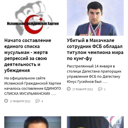
Начато составление
Убитый в Махачкале
единого списка
сотрудник ФСБ обладал
мусульман - жертв
титулом чемпиона мира
репрессий за свою
по кунг-фу
деятельность и
Расстрелянный 14 января в
убеждения
столице Дагестана прапорщик
управления ФСБ по Дагестану
На официальном сайте
Юнус Гусейнов был ......
Исламской Гражданской Хартии
началось составление ЕДИНОГО
17 ЯНВАРЯ'2012
1
СПИСКА МУСУЛЬМАНСКИХ ......
17 ЯНВАРЯ'2012
4