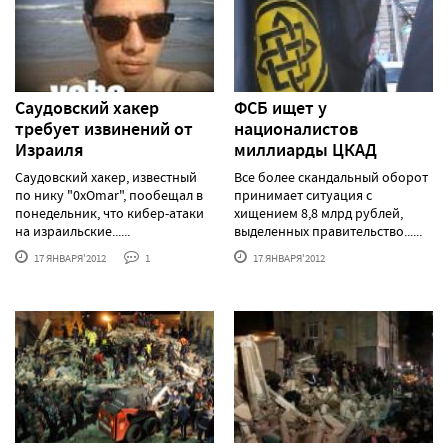
Саудовский хакер
ФСБ ищет у
требует извинений от
националистов
Израиля
миллиарды ЦКАД
Саудовский хакер, известный
Все более скандальный оборот
по нику "0xOmar", пообещал в
принимает ситуация с
понедельник, что кибер-атаки
хищением 8,8 млрд рублей,
на израильские......
выделенных правительство......
17 ЯНВАРЯ'2012
1
17 ЯНВАРЯ'2012