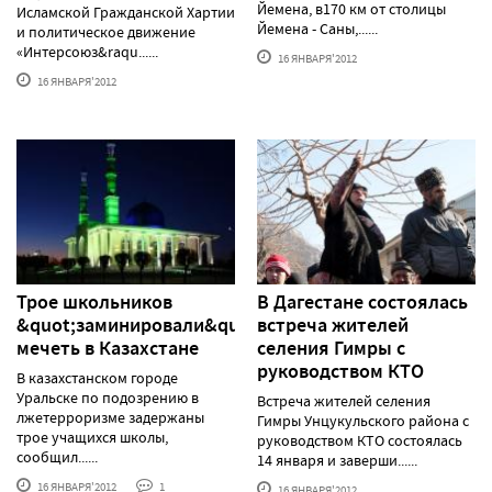
Йемена, в170 км от столицы
Исламской Гражданской Хартии
Йемена - Саны,......
и политическое движение
«Интерсоюз&raqu......
16 ЯНВАРЯ'2012
16 ЯНВАРЯ'2012
Трое школьников
В Дагестане состоялась
&quot;заминировали&quot;
встреча жителей
мечеть в Казахстане
селения Гимры с
руководством КТО
В казахстанском городе
Уральске по подозрению в
Встреча жителей селения
лжетерроризме задержаны
Гимры Унцукульского района с
трое учащихся школы,
руководством КТО состоялась
сообщил......
14 января и заверши......
16 ЯНВАРЯ'2012
1
16 ЯНВАРЯ'2012