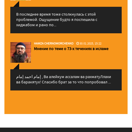
В последнее время тоже столкнулась с этой
проблемой. Ощущение будто я поспешила с
хиджабом и рано по...
HAMZA CHERNOMORCHENKO
30.01.2025, 15:22
Мнение по теме о 73-х течениях в исламе
إمام احمد إمام , Ва алейкум ассалам ва рахматуЛлахи
ва баракятух! Спасибо брат за то что попробовал ...