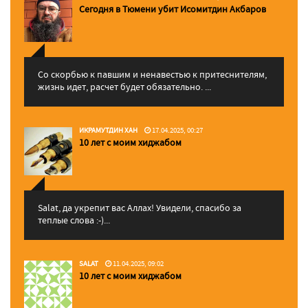
Сегодня в Тюмени убит Исомитдин Акбаров
Со скорбью к павшим и ненавестью к притеснителям,
жизнь идет, расчет будет обязательно. ...
ИКРАМУТДИН ХАН
17.04.2025, 00:27
10 лет с моим хиджабом
Salat, да укрепит вас Аллаx! Увидели, спасибо за
теплые слова :-)...
SALAT
11.04.2025, 09:02
10 лет с моим хиджабом