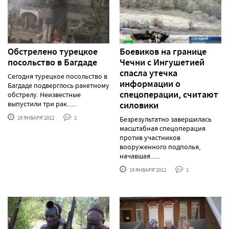
Обстрелено турецкое
Боевиков на границе
посольство в Багдаде
Чечни с Ингушетией
спасла утечка
Сегодня турецкое посольство в
информации о
Багдаде подверглось ракетному
спецоперации, считают
обстрелу. Неизвестные
выпустили три рак......
силовики
19 ЯНВАРЯ'2012
2
Безрезультатно завершилась
масштабная спецоперация
против участников
вооруженного подполья,
начавшая......
19 ЯНВАРЯ'2012
1