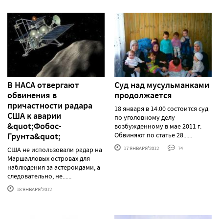
В НАСА отвергают
Суд над мусульманками
обвинения в
продолжается
причастности радара
18 января в 14.00 состоится суд
США к аварии
по уголовному делу
&quot;Фобос-
возбужденному в мае 2011 г.
Грунта&quot;
Обвиняют по статье 28......
17 ЯНВАРЯ'2012
74
США не использовали радар на
Маршалловых островах для
наблюдения за астероидами, а
следовательно, не......
18 ЯНВАРЯ'2012