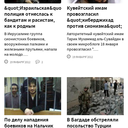
&quot;Израильская&quot;
Кувейтский имам
полиция отнеслась к
провозгласил
бандитам и расистам,
&quot;киберджихад
как к родным
против сионизма&quot;
В Иерусалиме группа
Авторитетный кувейтский имам
сионистских боевиков,
Тарик Мухаммад аль-Сувайдан в
вооружённых палками и
своем микроблоге 18 января
железными прутьями, напала
провозгласил "......
на молодо......
19 ЯНВАРЯ'2012
19 ЯНВАРЯ'2012
2
По делу нападения
В Багдаде обстреляли
боевиков на Нальчик
посольство Турции