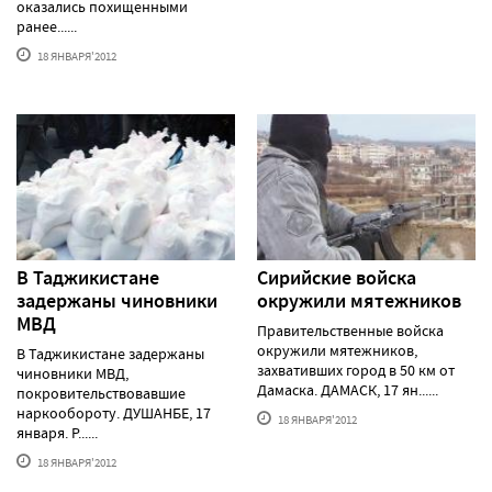
оказались похищенными
ранее......
18 ЯНВАРЯ'2012
В Таджикистане
Сирийские войска
задержаны чиновники
окружили мятежников
МВД
Правительственные войска
окружили мятежников,
В Таджикистане задержаны
захвативших город в 50 км от
чиновники МВД,
Дамаска. ДАМАСК, 17 ян......
покровительствовавшие
наркообороту. ДУШАНБЕ, 17
18 ЯНВАРЯ'2012
января. Р......
18 ЯНВАРЯ'2012