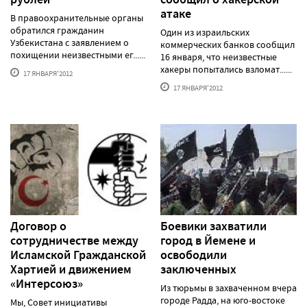
атаке
В правоохранительные органы
обратился гражданин
Один из израильских
Узбекистана с заявлением о
коммерческих банков сообщил
похищении неизвестными ег......
16 января, что неизвестные
хакеры попытались взломат......
17 ЯНВАРЯ'2012
17 ЯНВАРЯ'2012
Договор о
Боевики захватили
сотрудничестве между
город в Йемене и
Исламской Гражданской
освободили
Хартией и движением
заключенных
«Интерсоюз»
Из тюрьмы в захваченном вчера
городе Радда, на юго-востоке
Мы, Совет инициативы