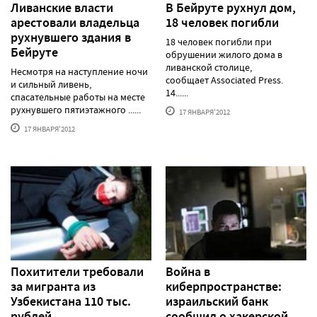
Ливанские власти
В Бейруте рухнул дом,
арестовали владельца
18 человек погибли
рухнувшего здания в
18 человек погибли при
Бейруте
обрушении жилого дома в
ливанской столице,
Несмотря на наступление ночи
сообщает Associated Press.
и сильный ливень,
14......
спасательные работы на месте
рухнувшего пятиэтажного ......
17 ЯНВАРЯ'2012
17 ЯНВАРЯ'2012
Похитители требовали
Война в
за мигранта из
киберпространстве:
Узбекистана 110 тыс.
израильский банк
рублей
сообщил о хакерской