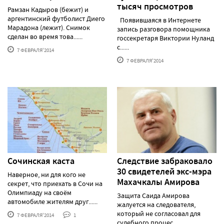
тысяч просмотров
Рамзан Кадыров (бежит) и
аргентинский футболист Диего
Появившаяся в Интернете
Марадона (лежит). Снимок
запись разговора помощника
сделан во время това......
госсекретаря Виктории Нуланд
с......
7 ФЕВРАЛЯ'2014
7 ФЕВРАЛЯ'2014
Сочинская каста
Следствие забраковало
30 свидетелей экс-мэра
Наверное, ни для кого не
Махачкалы Амирова
секрет, что приехать в Сочи на
Олимпиаду на своём
Защита Саида Амирова
автомобиле жителям друг......
жалуется на следователя,
который не согласовал для
7 ФЕВРАЛЯ'2014
1
судебного процес......