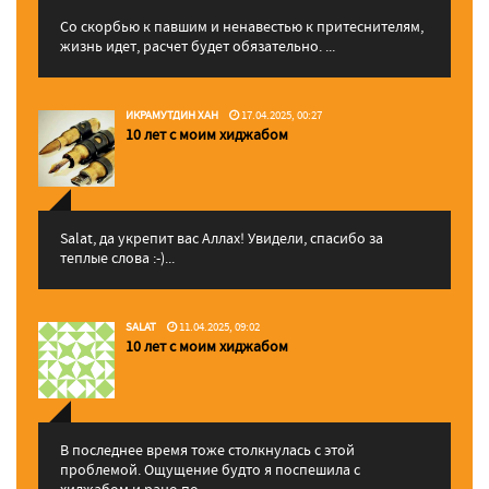
Со скорбью к павшим и ненавестью к притеснителям,
жизнь идет, расчет будет обязательно. ...
ИКРАМУТДИН ХАН
17.04.2025, 00:27
10 лет с моим хиджабом
Salat, да укрепит вас Аллаx! Увидели, спасибо за
теплые слова :-)...
SALAT
11.04.2025, 09:02
10 лет с моим хиджабом
В последнее время тоже столкнулась с этой
проблемой. Ощущение будто я поспешила с
хиджабом и рано по...