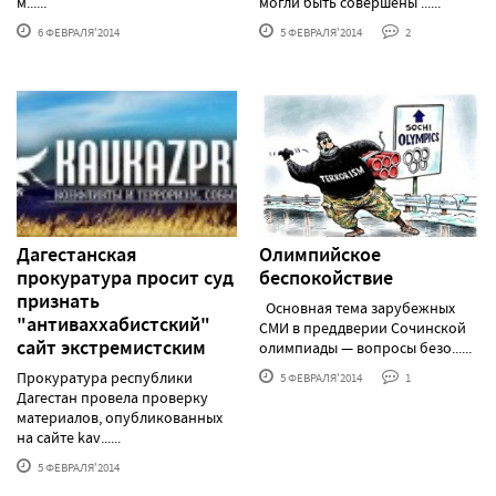
м......
могли быть совершены ......
6 ФЕВРАЛЯ'2014
5 ФЕВРАЛЯ'2014
2
Дагестанская
Олимпийское
прокуратура просит суд
беспокойствие
признать
Основная тема зарубежных
"антиваххабистский"
СМИ в преддверии Сочинской
сайт экстремистским
олимпиады — вопросы безо......
Прокуратура республики
5 ФЕВРАЛЯ'2014
1
Дагестан провела проверку
материалов, опубликованных
на сайте kav......
5 ФЕВРАЛЯ'2014