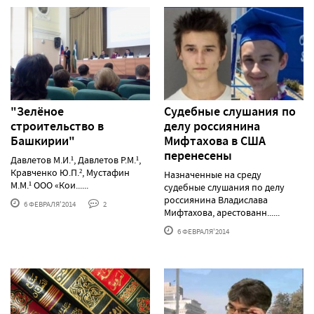
"Зелёное
Судебные слушания по
строительство в
делу россиянина
Башкирии"
Мифтахова в США
перенесены
Давлетов М.И.¹, Давлетов Р.М.¹,
Кравченко Ю.П.², Мустафин
Назначенные на среду
М.М.¹ ООО «Кои......
судебные слушания по делу
россиянина Владислава
6 ФЕВРАЛЯ'2014
2
Мифтахова, арестованн......
6 ФЕВРАЛЯ'2014