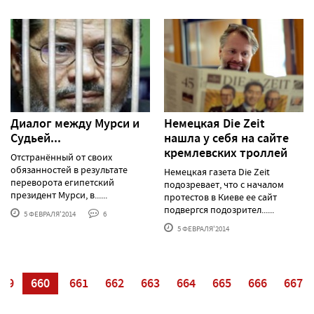
Диалог между Мурси и
Немецкая Die Zeit
Судьей...
нашла у себя на сайте
кремлевских троллей
Отстранённый от своих
обязанностей в результате
Немецкая газета Die Zeit
переворота египетский
подозревает, что с началом
президент Мурси, в......
протестов в Киеве ее сайт
подвергся подозрител......
5 ФЕВРАЛЯ'2014
6
5 ФЕВРАЛЯ'2014
659
660
661
662
663
664
665
666
667