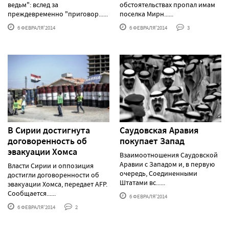
ведьм": вслед за
обстоятельствах пропал имам
преждевременно "приговор......
поселка Мирн......
6 ФЕВРАЛЯ'2014
6 ФЕВРАЛЯ'2014
3
В Сирии достигнута
Саудовская Аравия
договоренность об
покупает Запад
эвакуации Хомса
Взаимоотношения Саудовской
Аравии с Западом и, в первую
Власти Сирии и оппозиция
очередь, Соединенными
достигли договоренности об
Штатами вс......
эвакуации Хомса, передает AFP.
Сообщается......
6 ФЕВРАЛЯ'2014
6 ФЕВРАЛЯ'2014
2