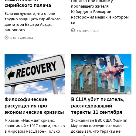
Понятых при обыске у
сирийского палача
пропавшего жителя
Кабардино-Балкарии
Если вы думаете, что очень
насторожил мешок, в котором
трудно защищать сирийского
си......
диктатора Башара Асада,
виновного ......
6 ФЕВРАЛЯ'2014
6 ФЕВРАЛЯ'2014
Философические
В США убит писатель,
рассуждения про
расследовавший
экономические кризисы
теракты 11 сентября
М.Хазин: «Нас ждет кризис,
Экс-капитан ВВС США Филипп
сравнимый с 1917 годом, только
Маршалл последовательно
в мировом масштабе» Только
доказывал, что теракты не