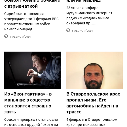
с взрывчаткой
23 января в эфире
мусульманского интернет
Сирийская оппозиция
радио «МиРадио» вышла
утверждает, что 1 февраля ВВС
очередная пр......
правительственных войск
нанесли очеред......
6 ФЕВРАЛЯ'2014
7 ФЕВРАЛЯ'2014
Из «Вконтактика» - в
В Ставропольском крае
маньяки: в соцсетях
пропал имам. Его
становится страшно
автомобиль найден на
жить
трассе
Соцсети превращаются в одно
4 февраля в Ставропольском
из основных орудий "охоты на
крае при неизвестных