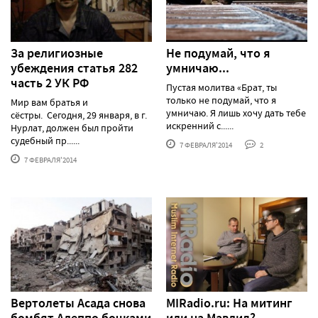
За религиозные
Не подумай, что я
убеждения статья 282
умничаю...
часть 2 УК РФ
Пустая молитва «Брат, ты
только не подумай, что я
Мир вам братья и
умничаю. Я лишь хочу дать тебе
сёстры. Сегодня, 29 января, в г.
искренний с......
Нурлат, должен был пройти
судебный пр......
7 ФЕВРАЛЯ'2014
2
7 ФЕВРАЛЯ'2014
Вертолеты Асада снова
MIRadio.ru: На митинг
бомбят Алеппо бочками
или на Мавлид?