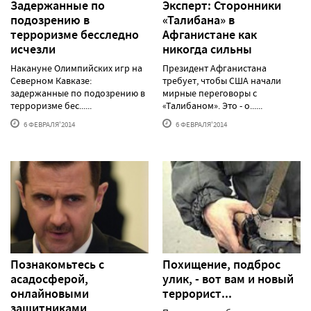
Задержанные по
Эксперт: Сторонники
подозрению в
«Талибана» в
терроризме бесследно
Афганистане как
исчезли
никогда сильны
Накануне Олимпийских игр на
Президент Афганистана
Северном Кавказе:
требует, чтобы США начали
задержанные по подозрению в
мирные переговоры с
терроризме бес......
«Талибаном». Это - о......
6 ФЕВРАЛЯ'2014
6 ФЕВРАЛЯ'2014
Познакомьтесь с
Похищение, подброс
асадосферой,
улик, - вот вам и новый
онлайновыми
террорист...
защитниками