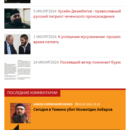
5 ИЮЛЯ'2024
Хусейн Джамбетов - православный
русский патриот чеченского происхождения
1 ИЮЛЯ'2024
К успешным мусульманам: прошло
время петлять
24 ИЮНЯ'2024
Посеявший ветер пожинает бурю
ПОСЛЕДНИЕ КОММЕНТАРИИ
HAMZA CHERNOMORCHENKO
03.06.2026, 23:29
Сегодня в Тюмени убит Исомитдин Акбаров