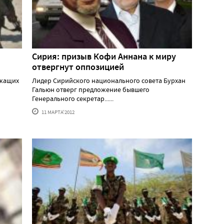
Сирия: призыв Кофи Аннана к миру
отвергнут оппозицией
ужащих
Лидер Сирийского национального совета Бурхан
Гальюн отверг предложение бывшего
Генерального секретар......
11 МАРТА'2012