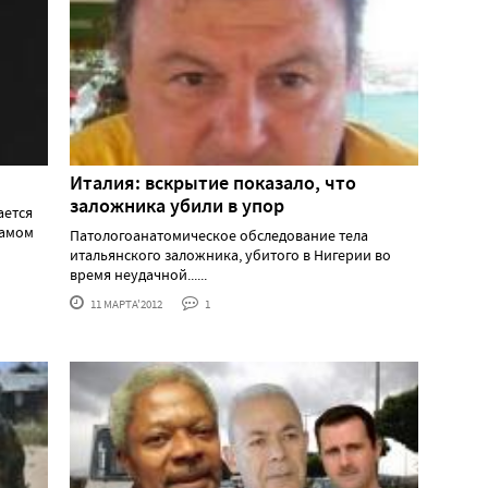
Италия: вскрытие показало, что
заложника убили в упор
ается
самом
Патологоанатомическое обследование тела
итальянского заложника, убитого в Нигерии во
время неудачной......
11 МАРТА'2012
1