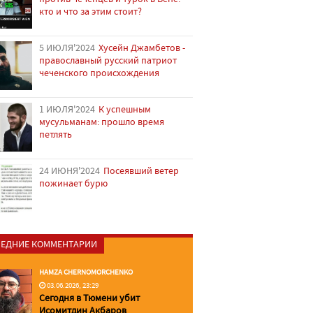
кто и что за этим стоит?
5 ИЮЛЯ'2024
Хусейн Джамбетов -
православный русский патриот
чеченского происхождения
1 ИЮЛЯ'2024
К успешным
мусульманам: прошло время
петлять
24 ИЮНЯ'2024
Посеявший ветер
пожинает бурю
ЕДНИЕ КОММЕНТАРИИ
HAMZA CHERNOMORCHENKO
03.06.2026, 23:29
Сегодня в Тюмени убит
Исомитдин Акбаров