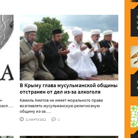
В Крыму глава мусульманской общины
отстранен от дел из-за алкоголя
н-
Камиль Аметов не имеет морального права
п......
возглавлять мусульманскую религиозную
общину из-за......
11 МАРТА'2012
2