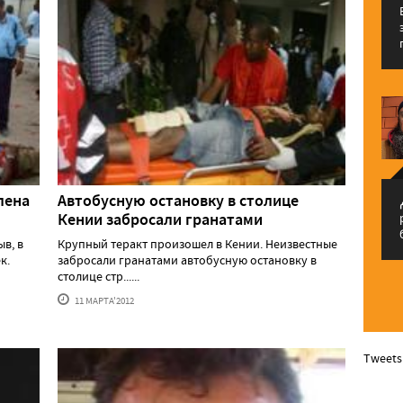
лена
Автобусную остановку в столице
م
Кении забросали гранатами
в, в
Крупный теракт произошел в Кении. Неизвестные
к.
забросали гранатами автобусную остановку в
столице стр......
11 МАРТА'2012
Tweets