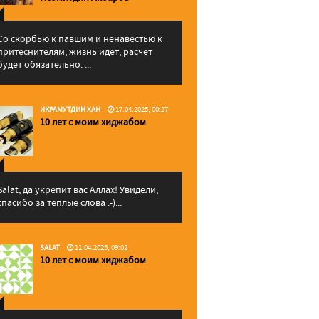
Со скорбью к павшим и ненавестью к
притеснителям, жизнь идет, расчет
будет обязательно. ...
ИКРАМУТДИН ХАН
17.04.2025, 00:27
10 лет с моим хиджабом
Salat, да укрепит вас Аллаx! Увидели,
спасибо за теплые слова :-)...
SALAT
11.04.2025, 09:02
10 лет с моим хиджабом