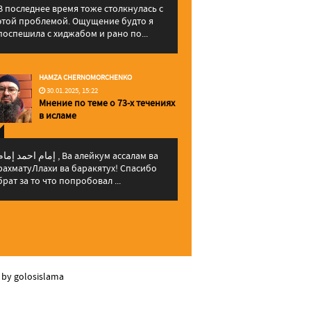
В последнее время тоже столкнулась с
этой проблемой. Ощущение будто я
поспешила с хиджабом и рано по...
HAMZA CHERNOMORCHENKO
30.01.2025, 15:22
Мнение по теме о 73-х течениях
в исламе
إمام احمد إما , Ва алейкум ассалам ва
рахматуЛлахи ва баракятух! Спасибо
брат за то что попробовал ...
 by golosislama