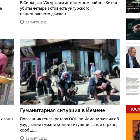
В Синьцзян-Уйгурском автономном районе Китая
е
убиты четыре активиста уйгурского
национального движен......
11 МАРТА'2012
ПОСЛ
Гуманитарная ситуация в Йемене
ах зоны
Посланник генсекретаря ООН по Йемену заявил об
ухудшении гуманитарной ситуации в этой стране,
сообщ......
11 МАРТА'2012