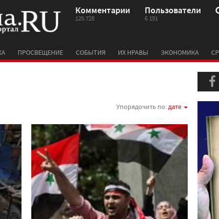
Комментарии
Пользователи
125 728
6 191
КА
ПРОСВЕЩЕНИЕ
СОБЫТИЯ
ИХ НРАВЫ
ЭКОНОМИКА
СР
Упорядочить по:
дате