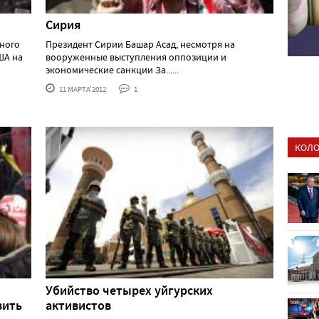
Сирия
шного
Президент Сирии Башар Асад, несмотря на
ША на
вооруженные выступления оппозиции и
экономические санкции За......
11 МАРТА'2012
1
КОЛО
Убийство четырех уйгурских
вить
активистов