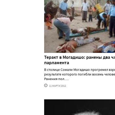
Теракт в Могадишо: ранены два ч
парламента
В столице Сомали Могадишо прогремел взры
результате которого погибли восемь челове
Ранения пол......
11 МАРТА'2012