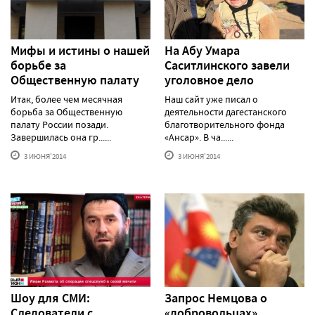
Мифы и истины о нашей
На Абу Умара
борьбе за
Саситлинского завели
Общественную палату
уголовное дело
Итак, более чем месячная
Наш сайт уже писал о
борьба за Общественную
деятельности дагестанского
палату России позади.
благотворительного фонда
Завершилась она гр......
«Ансар». В ча......
3 ИЮНЯ'2014
3 ИЮНЯ'2014
Шоу для СМИ:
Запрос Немцова о
Следователи с
«добровольцах»