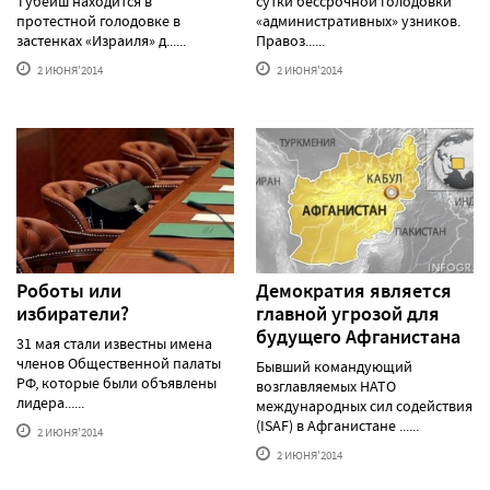
Тубейш находится в
сутки бессрочной голодовки
протестной голодовке в
«административных» узников.
застенках «Израиля» д......
Правоз......
2 ИЮНЯ'2014
2 ИЮНЯ'2014
Роботы или
Демократия является
избиратели?
главной угрозой для
будущего Афганистана
31 мая стали известны имена
членов Общественной палаты
Бывший командующий
РФ, которые были объявлены
возглавляемых НАТО
лидера......
международных сил содействия
(ISAF) в Афганистане ......
2 ИЮНЯ'2014
2 ИЮНЯ'2014