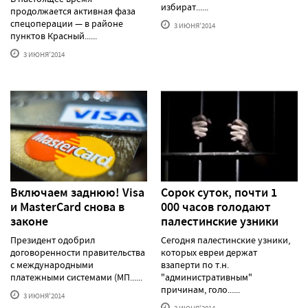
избират......
продолжается активная фаза
спецоперации — в районе
3 ИЮНЯ'2014
пунктов Красный......
3 ИЮНЯ'2014
Включаем заднюю! Visa
Сорок суток, почти 1
и MasterCard снова в
000 часов голодают
законе
палестинские узники
Президент одобрил
Сегодня палестинские узники,
договоренности правительства
которых евреи держат
с международными
взаперти по т.н.
платежными системами (МП......
"административным"
причинам, голо......
3 ИЮНЯ'2014