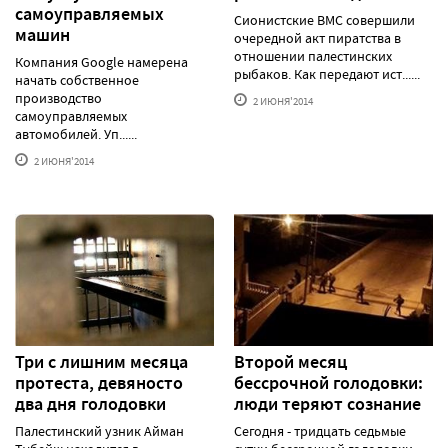
самоуправляемых
Сионистские ВМС совершили
машин
очередной акт пиратства в
отношении палестинских
Компания Google намерена
рыбаков. Как передают ист......
начать собственное
производство
2 ИЮНЯ'2014
самоуправляемых
автомобилей. Уп......
2 ИЮНЯ'2014
Три с лишним месяца
Второй месяц
протеста, девяносто
бессрочной голодовки:
два дня голодовки
люди теряют сознание
Палестинский узник Айман
Сегодня - тридцать седьмые