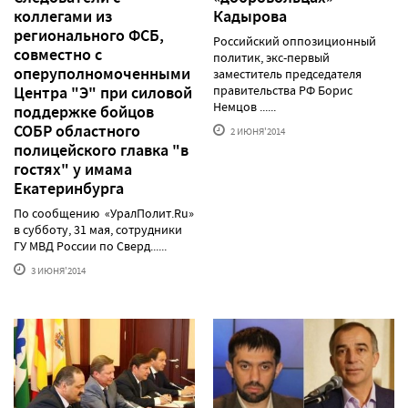
коллегами из
Кадырова
регионального ФСБ,
Российский оппозиционный
совместно с
политик, экс-первый
оперуполномоченными
заместитель председателя
Центра "Э" при силовой
правительства РФ Борис
Немцов ......
поддержке бойцов
СОБР областного
2 ИЮНЯ'2014
полицейского главка "в
гостях" у имама
Екатеринбурга
По сообщению «УралПолит.Ru»
в субботу, 31 мая, сотрудники
ГУ МВД России по Сверд......
3 ИЮНЯ'2014