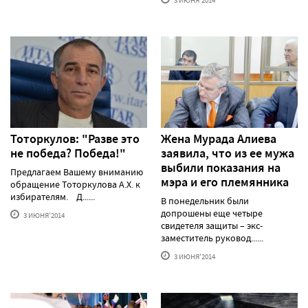
3 ИЮНЯ'2014
Тоторкулов: "Разве это
Жена Мурада Алиева
не победа? Победа!"
заявила, что из ее мужа
выбили показания на
Предлагаем Вашему вниманию
мэра и его племянника
обращение Тоторкулова А.Х. к
избирателям. Д......
В понедельник были
допрошены еще четыре
3 ИЮНЯ'2014
свидетеля защиты – экс-
заместитель руковод......
3 ИЮНЯ'2014