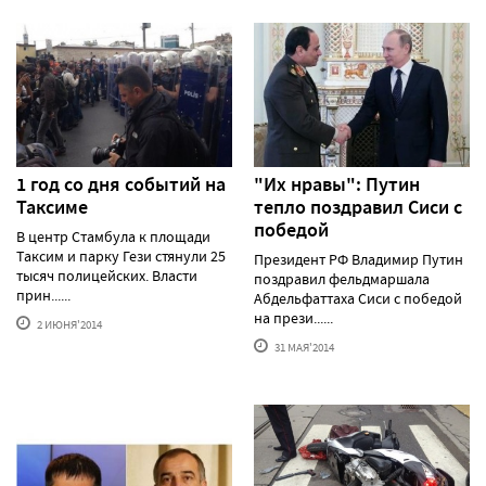
1 год со дня событий на
"Их нравы": Путин
Таксиме
тепло поздравил Сиси с
победой
В центр Стамбула к площади
Таксим и парку Гези стянули 25
Президент РФ Владимир Путин
тысяч полицейских. Власти
поздравил фельдмаршала
прин......
Абдельфаттаха Сиси с победой
на прези......
2 ИЮНЯ'2014
31 МАЯ'2014