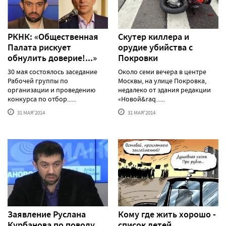
РКНК: «Общественная
Скутер киллера и
Палата рискует
орудие убийства с
обнулить доверие!...»
Покровки
30 мая состоялось заседание
Около семи вечера в центре
Рабочей группы по
Москвы, на улице Покровка,
организации и проведению
недалеко от здания редакции
конкурса по отбор......
«Новой&raq......
31 МАЯ'2014
31 МАЯ'2014
Заявление Руслана
Кому где жить хорошо -
Курбанова по поводу
список детей