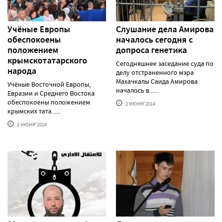
Учёные Европы
Слушание дела Амирова
обеспокоены
началось сегодня с
положением
допроса генетика
крымскотатарского
Сегодняшнее заседание суда по
народа
делу отстраненного мэра
Махачкалы Саида Амирова
Учёные Восточной Европы,
началось в......
Евразии и Среднего Востока
обеспокоены положением
2 ИЮНЯ'2014
крымских тата......
2 ИЮНЯ'2014