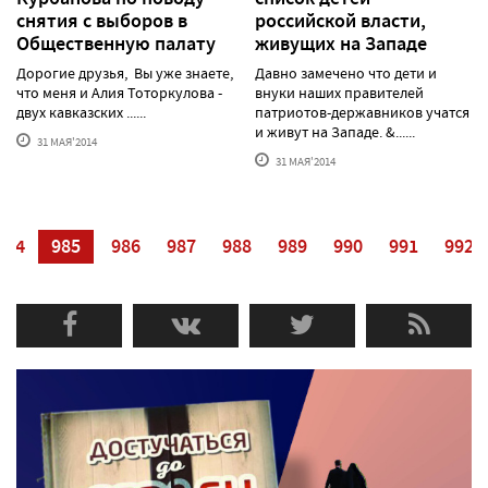
снятия с выборов в
российской власти,
Общественную палату
живущих на Западе
Дорогие друзья, Вы уже знаете,
Давно замечено что дети и
что меня и Алия Тоторкулова -
внуки наших правителей
двух кавказских ......
патриотов-державников учатся
и живут на Западе. &......
31 МАЯ'2014
31 МАЯ'2014
984
985
986
987
988
989
990
991
992