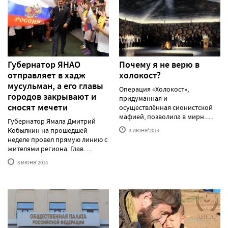
Губернатор ЯНАО
Почему я не верю в
отправляет в хадж
холокост?
мусульман, а его главы
Операция «Холокост»,
городов закрывают и
придуманная и
сносят мечети
осуществлённая сионистской
мафией, позволила в мирн......
Губернатор Ямала Дмитрий
Кобылкин на прошедшей
3 ИЮНЯ'2014
неделе провел прямую линию с
жителями региона. Глав......
3 ИЮНЯ'2014