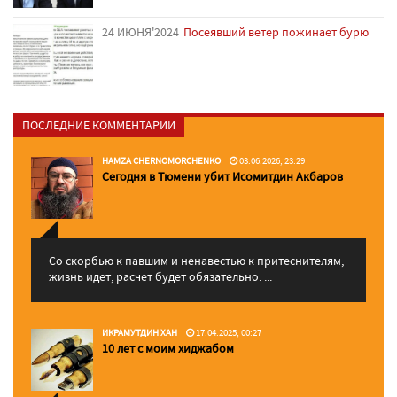
24 ИЮНЯ'2024
Посеявший ветер пожинает бурю
ПОСЛЕДНИЕ КОММЕНТАРИИ
HAMZA CHERNOMORCHENKO
03.06.2026, 23:29
Сегодня в Тюмени убит Исомитдин Акбаров
Со скорбью к павшим и ненавестью к притеснителям,
жизнь идет, расчет будет обязательно. ...
ИКРАМУТДИН ХАН
17.04.2025, 00:27
10 лет с моим хиджабом