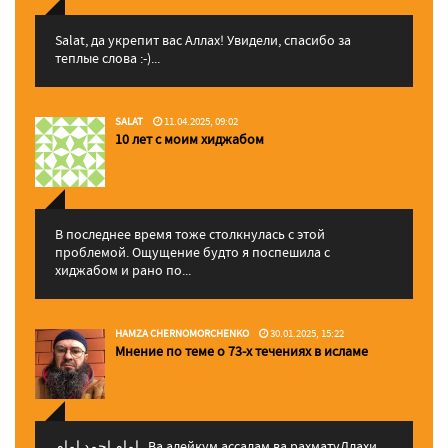
Salat, да укрепит вас Аллаx! Увидели, спасибо за
теплые слова :-)...
SALAT
11.04.2025, 09:02
10 лет с моим хиджабом
В последнее время тоже столкнулась с этой
проблемой. Ощущение будто я поспешила с
хиджабом и рано по...
HAMZA CHERNOMORCHENKO
30.01.2025, 15:22
Мнение по теме о 73-х течениях в исламе
إمام احمد إمام , Ва алейкум ассалам ва рахматуЛлахи