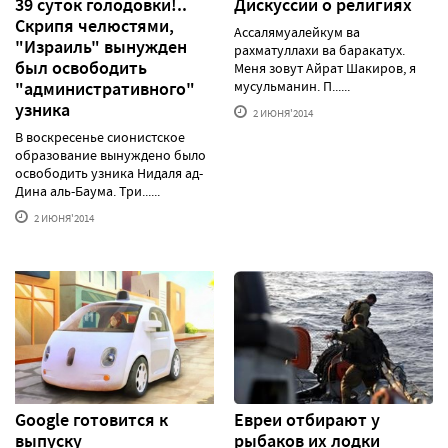
39 суток голодовки!..
Дискуссии о религиях
Скрипя челюстями,
Ассалямуалейкум ва
"Израиль" вынужден
рахматуллахи ва баракатух.
был освободить
Меня зовут Айрат Шакиров, я
"административного"
мусульманин. П......
узника
2 ИЮНЯ'2014
В воскресенье сионистское
образование вынуждено было
освободить узника Нидаля ад-
Дина аль-Баума. Три......
2 ИЮНЯ'2014
Google готовится к
Евреи отбирают у
выпуску
рыбаков их лодки