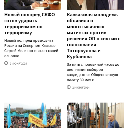
Новый полпред СКФО
Кавказская молодежь
готов ударить
объявила о
терроризмом по
многотысячных
терроризму
митингах против
решения ОП о снятии с
Новый полпред президента
голосования
России на Северном Кавказе
Тоторкулова и
Сергей Меликов считает своей
основно......
Курбанова
2 ИЮНЯ'2014
За пять с половиной часов до
окончания выборов
кандидатов в Общественную
палату 30 мая с......
2 ИЮНЯ'2014