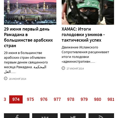
29 июня первый день
ХАМАС: Итоги
Рамадана в
голодовки узников -
большинстве арабских
тактический успех
стран
Движение Исламского
Сопротивления расценивает
29 июня в большинстве
итоги голодовки
арабских стран объявлен
«административн......
первым денем священного
месяца Рамадана. المحكمة
27 ИЮНЯ'2014
العل......
28 ИЮНЯ'2014
973
974
975
976
977
978
979
980
981