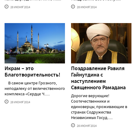
28 ИЮНЯ'2014
28 ИЮНЯ'2014
Икрам – это
Поздравление Равиля
Благотворительность!
Гайнутдина с
наступлением
В самом центре Грозного,
Священного Рамадана
неподалеку от величественного
комплекса «Сердце Ч......
Дорогие верующие!
Соотечественники и
28 ИЮНЯ'2014
единоверцы, проживающие в
странах Содружества
Независимых Госуд......
28 ИЮНЯ'2014