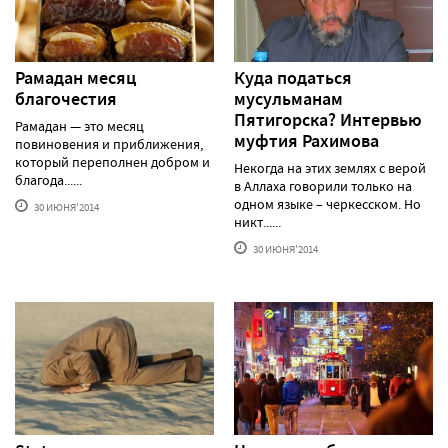
Рамадан месяц
Куда податься
благочестия
мусульманам
Пятигорска? Интервью
Рамадан — это месяц
муфтия Рахимова
повиновения и приближения,
который переполнен добром и
Некогда на этих землях с верой
благода......
в Аллаха говорили только на
одном языке – черкесском. Но
30 ИЮНЯ'2014
никт......
30 ИЮНЯ'2014