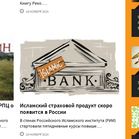
Книгу Реко......
18 НОЯБРЯ'2014
РПЦ о
Исламский страховой продукт скоро
появится в России
ного
В стенах Российского Исламского института (РИИ)
....
стартовали пятидневные курсы повыше......
18 НОЯБРЯ'2014