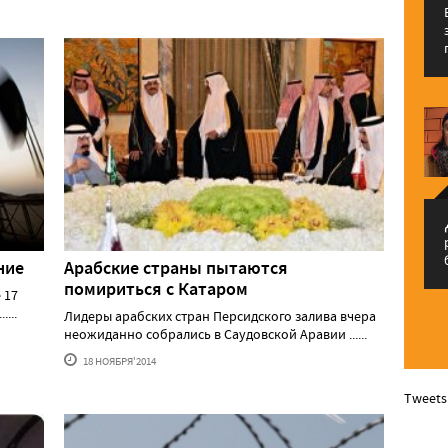
م
ние
Арабские страны пытаются
помириться с Катаром
 17
...
Лидеры арабских стран Персидского залива вчера
неожиданно собрались в Саудовской Аравии ......
18 НОЯБРЯ'2014
Tweets