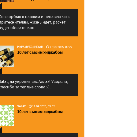
Со скорбью к павшим и ненавестью к
притеснителям, жизнь идет, расчет
будет обязательно. ...
ИКРАМУТДИН ХАН
17.04.2025, 00:27
10 лет с моим хиджабом
Salat, да укрепит вас Аллаx! Увидели,
спасибо за теплые слова :-)...
SALAT
11.04.2025, 09:02
10 лет с моим хиджабом