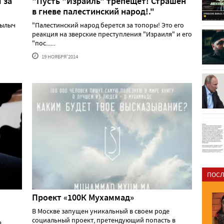
 за
"Пусть "Израиль" трепещет! Страшен
в гневе палестинский народ!."
Кылыч
"Палестинский народ берется за топоры! Это его
реакция на зверские преступления "Израиля" и его
"пос......
19 НОЯБРЯ'2014
ПОСЛ
Проект «100К Мухаммад»
В Москве запущен уникальный в своем роде
социальный проект, претендующий попасть в
ь