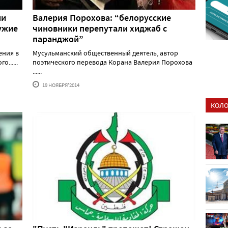
ии
Валерия Порохова: “белорусские
ужие
чиновники перепутали хиджаб с
паранджой”
ения в
Мусульманский общественный деятель, автор
......
поэтического перевода Корана Валерия Порохова
......
19 НОЯБРЯ'2014
КОЛО