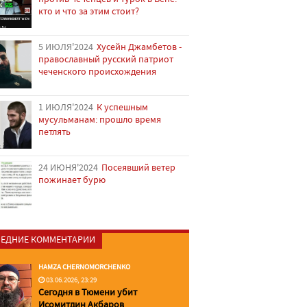
кто и что за этим стоит?
5 ИЮЛЯ'2024
Хусейн Джамбетов -
православный русский патриот
чеченского происхождения
1 ИЮЛЯ'2024
К успешным
мусульманам: прошло время
петлять
24 ИЮНЯ'2024
Посеявший ветер
пожинает бурю
ЕДНИЕ КОММЕНТАРИИ
HAMZA CHERNOMORCHENKO
03.06.2026, 23:29
Сегодня в Тюмени убит
Исомитдин Акбаров