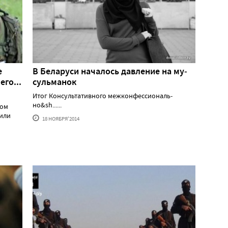
е
В Бе­лару­си на­чалось дав­ле­ние на му­
его...
суль­ма­нок
Итог Кон­суль­та­тив­но­го меж­конфес­си­ональ­
но&sh......
ном
тили
18 НОЯБРЯ'2014