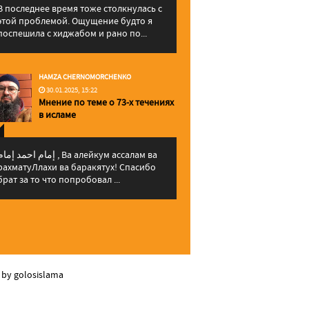
В последнее время тоже столкнулась с
этой проблемой. Ощущение будто я
поспешила с хиджабом и рано по...
HAMZA CHERNOMORCHENKO
30.01.2025, 15:22
Мнение по теме о 73-х течениях
в исламе
إمام احمد إما , Ва алейкум ассалам ва
рахматуЛлахи ва баракятух! Спасибо
брат за то что попробовал ...
 by golosislama