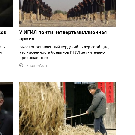
сок
У ИГИЛ почти четвертьмиллионная
армия
али
Высокопоставленный курдский лидер сообщил,
м
что численность боевиков ИГИЛ значительно
превышает пер......
17 НОЯБРЯ'2014