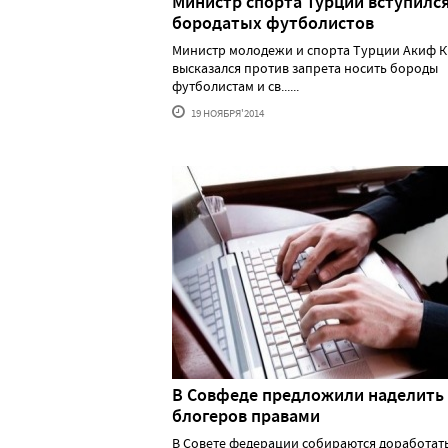
Министр спорта Турции вступился
бородатых футболистов
Министр молодежи и спорта Турции Акиф 
высказался против запрета носить бороды
футболистам и св......
19 НОЯБРЯ'2014
В Совфеде предложили наделить
блогеров правами
В Совете федерации собираются доработат