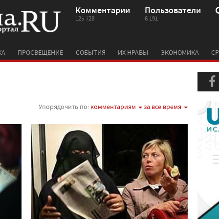
Комментарии
Пользователи
125 728
6 191
КА
ПРОСВЕЩЕНИЕ
СОБЫТИЯ
ИХ НРАВЫ
ЭКОНОМИКА
СР
Упорядочить по:
комментариям
за все время