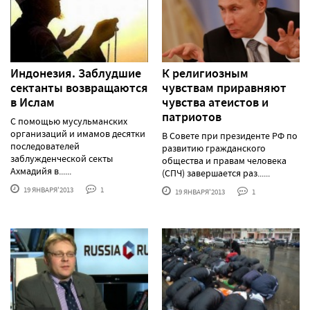
Индонезия. Заблудшие
К религиозным
сектанты возвращаются
чувствам приравняют
в Ислам
чувства атеистов и
патриотов
С помощью мусульманских
организаций и имамов десятки
В Совете при президенте РФ по
последователей
развитию гражданского
заблужденческой секты
общества и правам человека
Ахмадийя в......
(СПЧ) завершается раз......
19 ЯНВАРЯ'2013
1
19 ЯНВАРЯ'2013
1