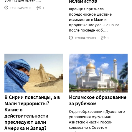
исламистов
17 ЯНВАРЯ'2013
1
Франция признала
победоносное шествие
исламистов в Мали и
продвижение дальше на юг
после последних б......
17 ЯНВАРЯ'2013
1
В Сирии повстанцы, а в
Исламское образование
Мали террористы?
за рубежом
Какие в
Отдел образования Духовного
действительности
управления мусульман
преследуют цели
Азиатской части России
Америка и Запад?
совместно с Советом