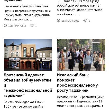
С 1 января 2013 года в ряде
российских регионов начнут
Что может сделать маленькая
выплачивать дополнительное
группа искренних мусульман в
пособие на......
немусульманском окружении?
Могут ли они ра......
15 ЯНВАРЯ'2013
1
15 ЯНВАРЯ'2013
1
Британский адвокат
Исламский банк
объявил войну мечетям
поможет
и
профессиональному
"межконфессиональной
росту таджичек
гармонии"
Исламский банк развития (ИБР)
предоставит Таджикистану 11
Британский адвокат Гэвин
миллионов долларов в рамках
Боби, ранее состоявший в