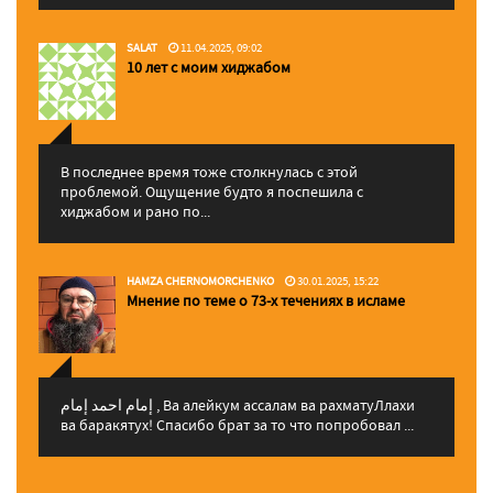
SALAT
11.04.2025, 09:02
10 лет с моим хиджабом
В последнее время тоже столкнулась с этой
проблемой. Ощущение будто я поспешила с
хиджабом и рано по...
HAMZA CHERNOMORCHENKO
30.01.2025, 15:22
Мнение по теме о 73-х течениях в исламе
إمام احمد إمام , Ва алейкум ассалам ва рахматуЛлахи
ва баракятух! Спасибо брат за то что попробовал ...