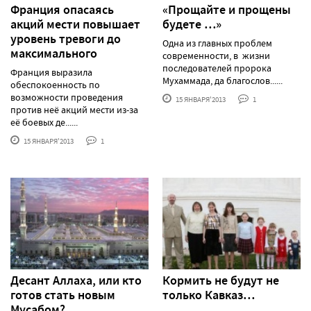
Франция опасаясь
«Прощайте и прощены
акций мести повышает
будете …»
уровень тревоги до
Одна из главных проблем
максимального
современности, в жизни
последователей пророка
Франция выразила
Мухаммада, да благослов......
обеспокоенность по
возможности проведения
15 ЯНВАРЯ'2013
1
против неё акций мести из-за
её боевых де......
15 ЯНВАРЯ'2013
1
Десант Аллаха, или кто
Кормить не будут не
готов стать новым
только Кавказ…
Мусабом?