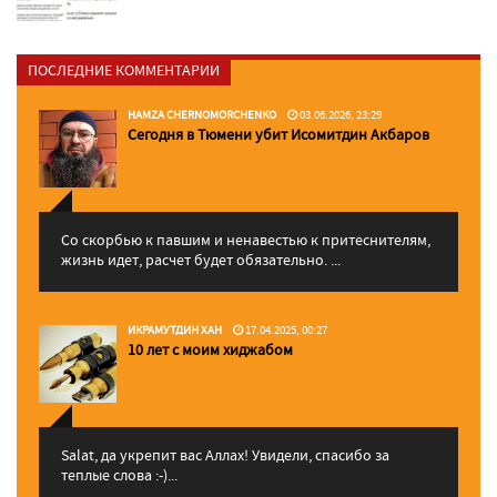
ПОСЛЕДНИЕ КОММЕНТАРИИ
HAMZA CHERNOMORCHENKO
03.06.2026, 23:29
Сегодня в Тюмени убит Исомитдин Акбаров
Со скорбью к павшим и ненавестью к притеснителям,
жизнь идет, расчет будет обязательно. ...
ИКРАМУТДИН ХАН
17.04.2025, 00:27
10 лет с моим хиджабом
Salat, да укрепит вас Аллаx! Увидели, спасибо за
теплые слова :-)...