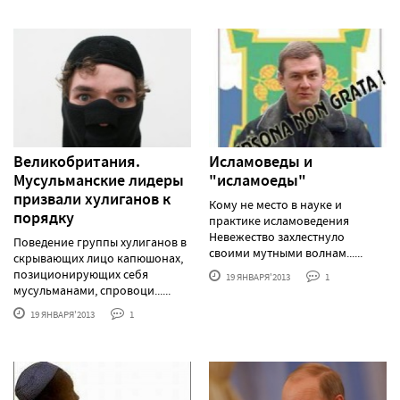
Великобритания.
Исламоведы и
Мусульманские лидеры
"исламоеды"
призвали хулиганов к
Кому не место в науке и
порядку
практике исламоведения
Невежество захлестнуло
Поведение группы хулиганов в
своими мутными волнам......
скрывающих лицо капюшонах,
позиционирующих себя
19 ЯНВАРЯ'2013
1
мусульманами, спровоци......
19 ЯНВАРЯ'2013
1