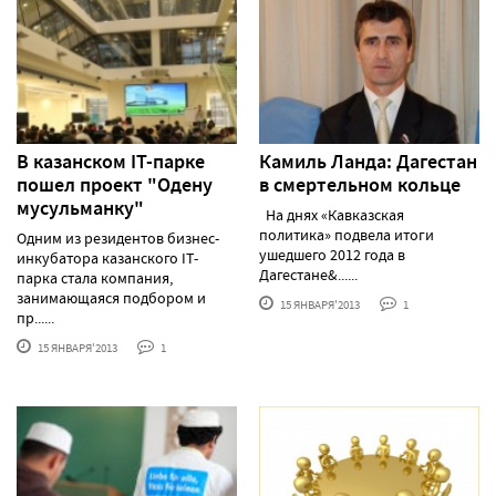
В казанском IT-парке
Камиль Ланда: Дагестан
пошел проект "Одену
в смертельном кольце
мусульманку"
На днях «Кавказская
политика» подвела итоги
Одним из резидентов бизнес-
ушедшего 2012 года в
инкубатора казанского IТ-
Дагестане&......
парка стала компания,
занимающаяся подбором и
15 ЯНВАРЯ'2013
1
пр......
15 ЯНВАРЯ'2013
1