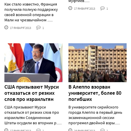
муфтиев......
Как стало известно, Франция
17 ЯНВАРЯ'2013
1
получила полную поддержку
своей военной операции в
Мали на чрезвычайном ......
17 ЯНВАРЯ'2013
1
США призывают Мурси
В Алеппо взорван
отказаться от резких
университет, более 80
слов про израильтян
погибших
США призывают Мурси
В университете сирийского
отказаться от резких слов про
города Алеппо в первый день
израильтян Соединенные
экзаменационной сессии
Штаты осудили во вторник р......
прогремел двойной взры......
17 ЯНВАРЯ'2013
1
16 ЯНВАРЯ'2013
1