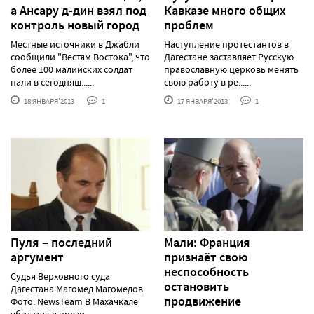
а Ансару д-дин взял под
Кавказе много общих
контроль новый город
проблем
Местные источники в Джабли
Наступление протестантов в
сообщили "Вестям Востока", что
Дагестане заставляет Русскую
более 100 малийских солдат
православную церковь менять
пали в сегодняш......
свою работу в ре......
18 ЯНВАРЯ'2013
1
17 ЯНВАРЯ'2013
1
Пуля – последний
Мали: Франция
аргумент
признаёт свою
неспособность
Судья Верховного суда
остановить
Дагестана Магомед Магомедов.
продвижение
Фото: NewsTeam В Махачкале
убит судья прези......