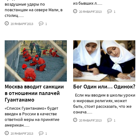
из бывших л......
воздушные удары по
повстанцам на севере Мали, в
20 ЯНВАРЯ'2013
1
столиц......
20 ЯНВАРЯ'2013
1
Москва вводит санкции
Бог Один или… Одинок?
в отношении палачей
Если мы вводим в школы уроки
Гуантанамо
о мировых религиях, может
быть, стоит рассказать, что же
«Список Гуантанамо» будет
означа......
введен в России в качестве
ответной меры на принятие
20 ЯНВАРЯ'2013
1
американ......
20 ЯНВАРЯ'2013
1