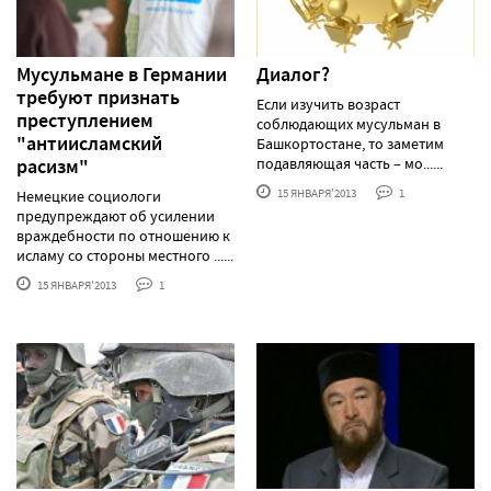
Мусульмане в Германии
Диалог?
требуют признать
Если изучить возраст
преступлением
соблюдающих мусульман в
"антиисламский
Башкортостане, то заметим
расизм"
подавляющая часть – мо......
15 ЯНВАРЯ'2013
1
Немецкие социологи
предупреждают об усилении
враждебности по отношению к
исламу со стороны местного ......
15 ЯНВАРЯ'2013
1