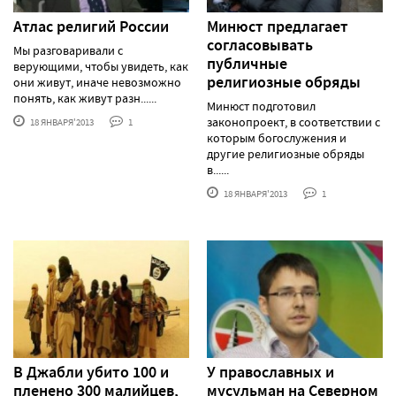
Атлас религий России
Минюст предлагает
согласовывать
Мы разговаривали с
публичные
верующими, чтобы увидеть, как
религиозные обряды
они живут, иначе невозможно
понять, как живут разн......
Минюст подготовил
законопроект, в соответствии с
18 ЯНВАРЯ'2013
1
которым богослужения и
другие религиозные обряды
в......
18 ЯНВАРЯ'2013
1
В Джабли убито 100 и
У православных и
пленено 300 малийцев,
мусульман на Северном