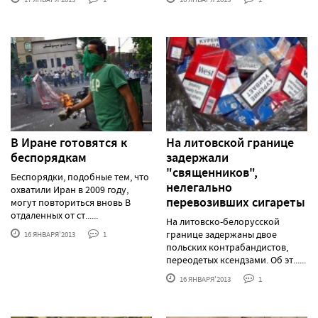
В Иране готовятся к
На литовской границе
беспорядкам
задержали
"священников",
Беспорядки, подобные тем, что
нелегально
охватили Иран в 2009 году,
перевозивших сигареты
могут повториться вновь В
отдаленных от ст......
На литовско-белорусской
границе задержаны двое
16 ЯНВАРЯ'2013
1
польских контрабандистов,
переодетых ксендзами. Об эт......
16 ЯНВАРЯ'2013
1