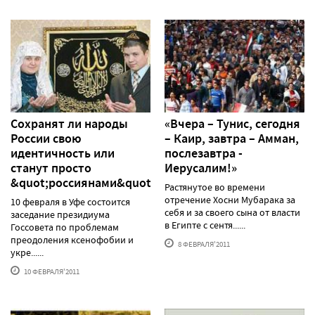
Сохранят ли народы
«Вчера – Тунис, сегодня
России свою
– Каир, завтра – Амман,
идентичность или
послезавтра -
станут просто
Иерусалим!»
&quot;россиянами&quot;
Растянутое во времени
отречение Хосни Мубарака за
10 февраля в Уфе состоится
себя и за своего сына от власти
заседание президиума
в Египте с сентя......
Госсовета по проблемам
преодоления ксенофобии и
8 ФЕВРАЛЯ'2011
укре......
10 ФЕВРАЛЯ'2011