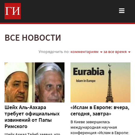
ВСЕ НОВОСТИ
Упорядочить по:
комментариям
за все время
Шейх Аль-Азхара
«Ислам в Европе: вчера,
требует официальных
сегодня, завтра»
извинений от Папы
В Киеве завершилась
Римского
международная научная
конференция «Ислам в Европе:
Шейх Ахмад Тайеб заявил, что