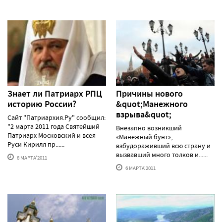
Знает ли Патриарх РПЦ
Причины нового
историю России?
&quot;Манежного
взрыва&quot;
Сайт "Патриархия.Ру" сообщил:
"2 марта 2011 года Святейший
Внезапно возникший
Патриарх Московский и всея
«Манежный бунт»,
Руси Кирилл пр......
взбудораживший всю страну и
вызвавший много толков и......
8 МАРТА'2011
6 МАРТА'2011