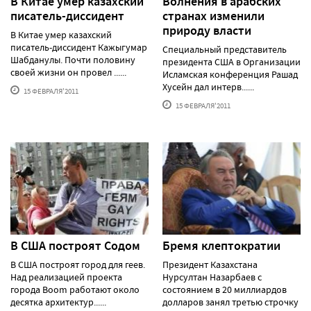
В Китае умер казахский
Волнения в арабских
писатель-диссидент
странах изменили
природу власти
В Китае умер казахский
писатель-диссидент Кажыгумар
Cпециальный представитель
Шабданулы. Почти половину
президента США в Организации
своей жизни он провел ......
Исламская конференция Рашад
Хусейн дал интерв......
15 ФЕВРАЛЯ'2011
15 ФЕВРАЛЯ'2011
В США построят Содом
Бремя клептократии
В США построят город для геев.
Президент Казахстана
Над реализацией проекта
Нурсултан Назарбаев с
города Boom работают около
состоянием в 20 миллиардов
десятка архитектур......
долларов занял третью строчку