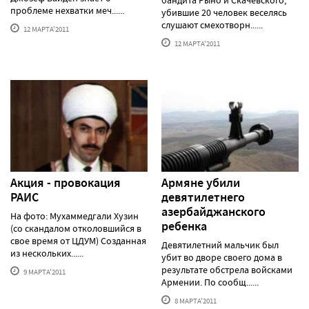
проблеме нехватки меч......
убившие 20 человек веселясь
слушают смехотворн......
12 МАРТА'2011
12 МАРТА'2011
Акция - провокация
Армяне убили
РАИС
девятилетнего
азербайджанского
На фото: Мухаммедгали Хузин
ребенка
(со скандалом отколовшийся в
свое время от ЦДУМ) Созданная
Девятилетний мальчик был
из нескольких......
убит во дворе своего дома в
результате обстрела войсками
9 МАРТА'2011
Армении. По сообщ......
8 МАРТА'2011