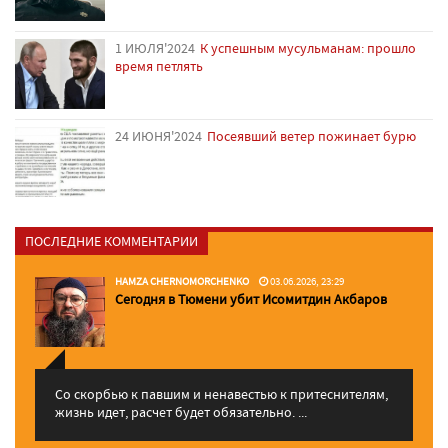
1 ИЮЛЯ'2024
К успешным мусульманам: прошло
время петлять
24 ИЮНЯ'2024
Посеявший ветер пожинает бурю
ПОСЛЕДНИЕ КОММЕНТАРИИ
HAMZA CHERNOMORCHENKO
03.06.2026, 23:29
Сегодня в Тюмени убит Исомитдин Акбаров
Со скорбью к павшим и ненавестью к притеснителям,
жизнь идет, расчет будет обязательно. ...