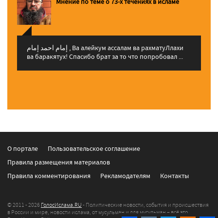
Мнение по теме о 73-х течениях в исламе
إمام احمد إمام , Ва алейкум ассалам ва рахматуЛлахи
ва баракятух! Спасибо брат за то что попробовал ...
О портале
Пользовательское соглашение
Правила размещения материалов
Правила комментирования
Рекламодателям
Контакты
© 2011 - 2026
ГолосИслама.RU
- Политические новости, события и происшествия
в России и мире, новости ислама, от мусульман и для мусульман – всё это