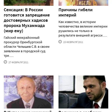
Сенсация: В России
Причины гибели
готовится запрещение
империй
достоверных хадисов
Как известно, в истории
пророка Мухаммада
человечества великие империи
(мир ему)
рушились не только в
результате внешней агресси......
Гайский межрайонный
прокурор Оренбургской
23 ФЕВРАЛЯ'2011
области Челышев С.В. в своем
заявлении в городской суд
тре......
27 ФЕВРАЛЯ'2011