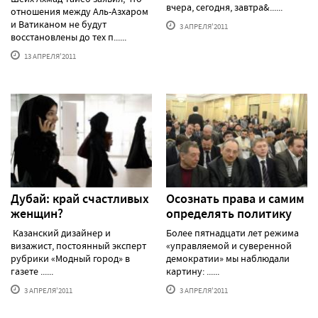
вчера, сегодня, завтра&......
отношения между Аль-Азхаром
и Ватиканом не будут
3 АПРЕЛЯ'2011
восстановлены до тех п......
13 АПРЕЛЯ'2011
Дубай: край счастливых
Осознать права и самим
женщин?
определять политику
Казанский дизайнер и
Более пятнадцати лет режима
визажист, постоянный эксперт
«управляемой и суверенной
рубрики «Модный город» в
демократии» мы наблюдали
газете ......
картину: ......
3 АПРЕЛЯ'2011
3 АПРЕЛЯ'2011