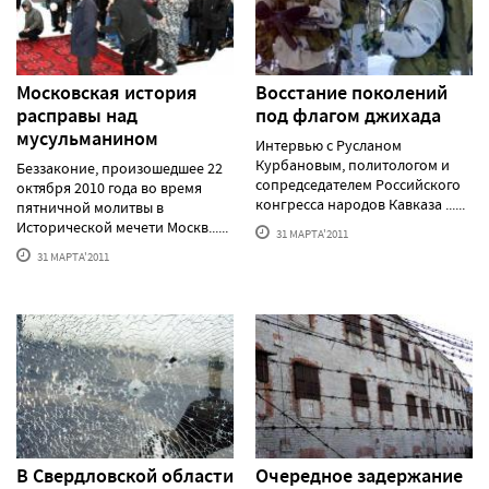
Московская история
Восстание поколений
расправы над
под флагом джихада
мусульманином
Интервью с Русланом
Курбановым, политологом и
Беззаконие, произошедшее 22
сопредседателем Российского
октября 2010 года во время
конгресса народов Кавказа ......
пятничной молитвы в
Исторической мечети Москв......
31 МАРТА'2011
31 МАРТА'2011
В Свердловской области
Очередное задержание