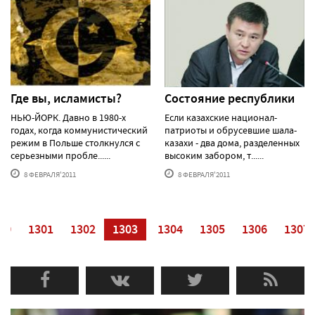
Где вы, исламисты?
Состояние республики
НЬЮ-ЙОРК. Давно в 1980-х
Если казахские национал-
годах, когда коммунистический
патриоты и обрусевшие шала-
режим в Польше столкнулся с
казахи - два дома, разделенных
серьезными пробле......
высоким забором, т......
8 ФЕВРАЛЯ'2011
8 ФЕВРАЛЯ'2011
00
1301
1302
1303
1304
1305
1306
1307