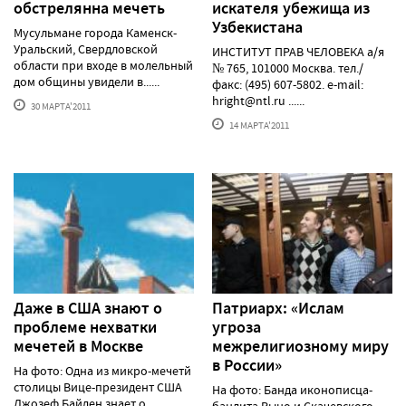
обстрелянна мечеть
искателя убежища из
Узбекистана
Мусульмане города Каменск-
Уральский, Свердловской
ИНСТИТУТ ПРАВ ЧЕЛОВЕКА а/я
области при входе в молельный
№ 765, 101000 Москва. тел./
дом общины увидели в......
факс: (495) 607-5802. е-mail:
hright@ntl.ru
......
30 МАРТА'2011
14 МАРТА'2011
Даже в США знают о
Патриарх: «Ислам
проблеме нехватки
угроза
мечетей в Москве
межрелигиозному миру
в России»
На фото: Одна из микро-мечетй
столицы Вице-президент США
На фото: Банда иконописца-
Джозеф Байден знает о
бандита Рыно и Скачевского,