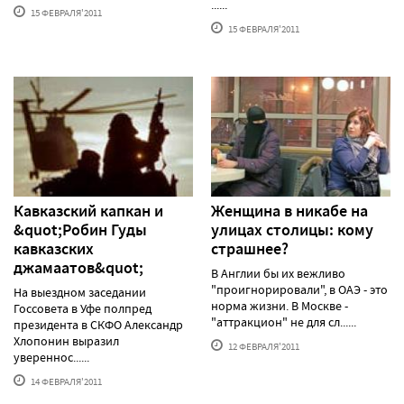
......
15 ФЕВРАЛЯ'2011
15 ФЕВРАЛЯ'2011
Кавказский капкан и
Женщина в никабе на
&quot;Робин Гуды
улицах столицы: кому
кавказских
страшнее?
джамаатов&quot;
В Англии бы их вежливо
"проигнорировали", в ОАЭ - это
На выездном заседании
норма жизни. В Москве -
Госсовета в Уфе полпред
"аттракцион" не для сл......
президента в СКФО Александр
Хлопонин выразил
12 ФЕВРАЛЯ'2011
увереннос......
14 ФЕВРАЛЯ'2011