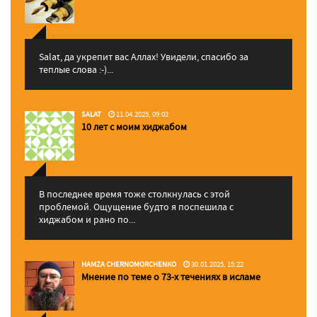
Salat, да укрепит вас Аллаx! Увидели, спасибо за
теплые слова :-)...
SALAT
11.04.2025, 09:02
10 лет с моим хиджабом
В последнее время тоже столкнулась с этой
проблемой. Ощущение будто я поспешила с
хиджабом и рано по...
HAMZA CHERNOMORCHENKO
30.01.2025, 15:22
Мнение по теме о 73-х течениях в исламе