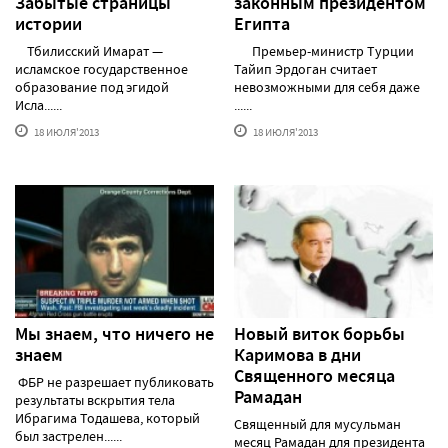
Забытые страницы
законным президентом
истории
Египта
Тбилисский Имарат —
Премьер-министр Турции
исламское государственное
Тайип Эрдоган считает
образование под эгидой
невозможными для себя даже
Исла......
......
18 ИЮЛЯ'2013
18 ИЮЛЯ'2013
Мы знаем, что ничего не
Новый виток борьбы
знаем
Каримова в дни
Священного месяца
ФБР не разрешает публиковать
Рамадан
результаты вскрытия тела
Ибрагима Тодашева, который
Священный для мусульман
был застрелен......
месяц Рамадан для президента