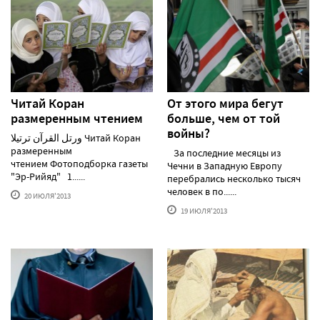
Читай Коран
От этого мира бегут
размеренным чтением
больше, чем от той
войны?
ورتل القرآن ترتيلا Читай Коран
размеренным
За последние месяцы из
чтением Фотоподборка газеты
Чечни в Западную Европу
"Эр-Рийяд" 1......
перебрались несколько тысяч
человек в по......
20 ИЮЛЯ'2013
19 ИЮЛЯ'2013