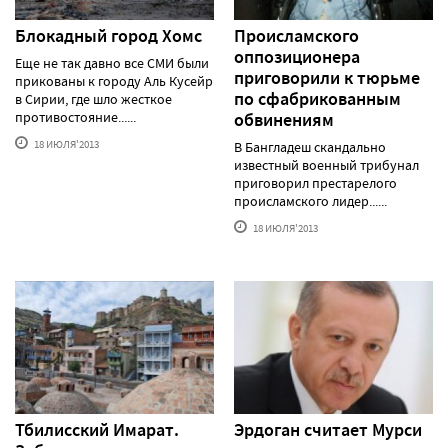
Блокадный город Хомс
Происламского
оппозиционера
Еще не так давно все СМИ были
приговорили к тюрьме
прикованы к городу Аль Кусейр
по сфабрикованным
в Сирии, где шло жесткое
противостояние......
обвинениям
18 ИЮЛЯ'2013
В Бангладеш скандально
известный военный трибунал
приговорил престарелого
происламского лидер......
18 ИЮЛЯ'2013
Тбилисский Имарат.
Эрдоган считает Мурси