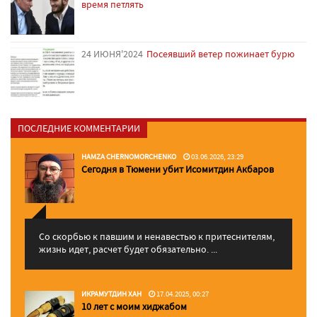
время петлять
24 ИЮНЯ'2024
Посеявший ветер пожинает бурю
ПОСЛЕДНИЕ КОММЕНТАРИИ
HAMZA CHERNOMORCHENKO
03.06.2026, 23:29
Сегодня в Тюмени убит Исомитдин Акбаров
Со скорбью к павшим и ненавестью к притеснителям,
жизнь идет, расчет будет обязательно. ...
ИКРАМУТДИН ХАН
17.04.2025, 00:27
10 лет с моим хиджабом