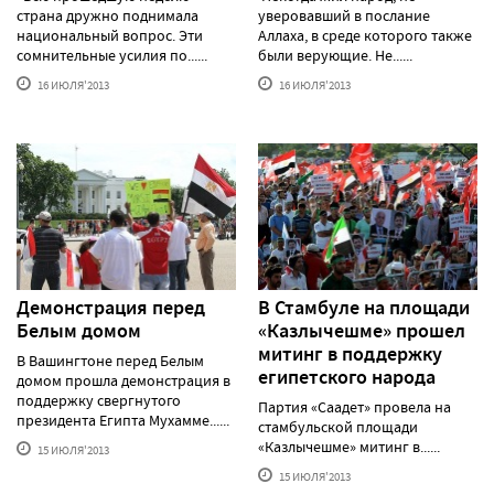
страна дружно поднимала
уверовавший в послание
национальный вопрос. Эти
Аллаха, в среде которого также
сомнительные усилия по......
были верующие. Не......
16 ИЮЛЯ'2013
16 ИЮЛЯ'2013
Демонстрация перед
В Стамбуле на площади
Белым домом
«Казлычешме» прошел
митинг в поддержку
В Вашингтоне перед Белым
египетского народа
домом прошла демонстрация в
поддержку свергнутого
Партия «Саадет» провела на
президента Египта Мухамме......
стамбульской площади
«Казлычешме» митинг в......
15 ИЮЛЯ'2013
15 ИЮЛЯ'2013