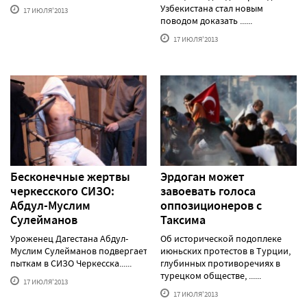
Узбекистана стал новым
17 ИЮЛЯ'2013
поводом доказать ......
17 ИЮЛЯ'2013
Бесконечные жертвы
Эрдоган может
черкесского СИЗО:
завоевать голоса
Абдул-Муслим
оппозиционеров с
Сулейманов
Таксима
Уроженец Дагестана Абдул-
Об исторической подоплеке
Муслим Сулейманов подвергается
июньских протестов в Турции,
пыткам в СИЗО Черкесска......
глубинных противоречиях в
турецком обществе, ......
17 ИЮЛЯ'2013
17 ИЮЛЯ'2013