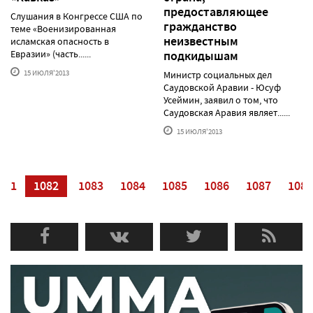
предоставляющее
Слушания в Конгрессе США по
гражданство
теме «Военизированная
неизвестным
исламская опасность в
Евразии» (часть......
подкидышам
15 ИЮЛЯ'2013
Министр социальных дел
Саудовской Аравии - Юсуф
Усеймин, заявил о том, что
Саудовская Аравия являет......
15 ИЮЛЯ'2013
081
1082
1083
1084
1085
1086
1087
1088