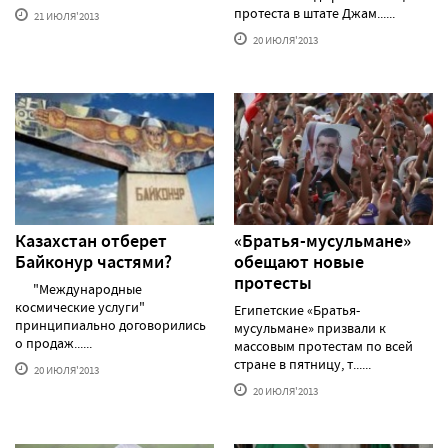
протеста в штате Джам......
21 ИЮЛЯ'2013
20 ИЮЛЯ'2013
Казахстан отберет
«Братья-мусульмане»
Байконур частями?
обещают новые
протесты
"Международные
космические услуги"
Египетские «Братья-
принципиально договорились
мусульмане» призвали к
о продаж......
массовым протестам по всей
стране в пятницу, т......
20 ИЮЛЯ'2013
20 ИЮЛЯ'2013