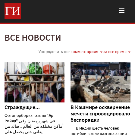
ВСЕ НОВОСТИ
Упорядочить по:
комментариям
за все время
Страждущие...
В Кашмире осквернение
мечети спровоцировало
Фотоподборка газеты "Эр-
беспорядки
Рийяд" في شهر رمضان وفي
أماكن مختلفة من العالم .. هناك من
В Индии шесть человек
يعاني حتى يحصل على......
погибли в ходе разгона акции