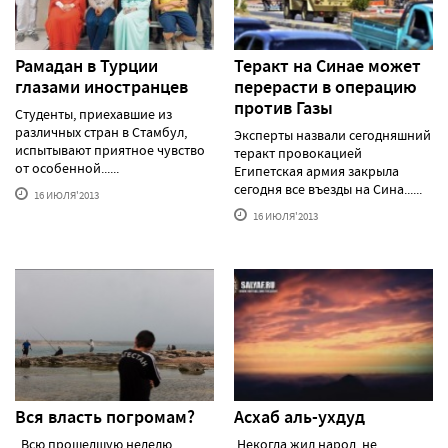
Рамадан в Турции
Теракт на Синае может
глазами иностранцев
перерасти в операцию
против Газы
Студенты, приехавшие из
различных стран в Стамбул,
Эксперты назвали сегодняшний
испытывают приятное чувство
теракт провокацией
от особенной......
Египетская армия закрыла
сегодня все въезды на Сина......
16 ИЮЛЯ'2013
16 ИЮЛЯ'2013
Вся власть погромам?
Асхаб аль-ухдуд
Всю прошедшую неделю
Некогда жил народ, не