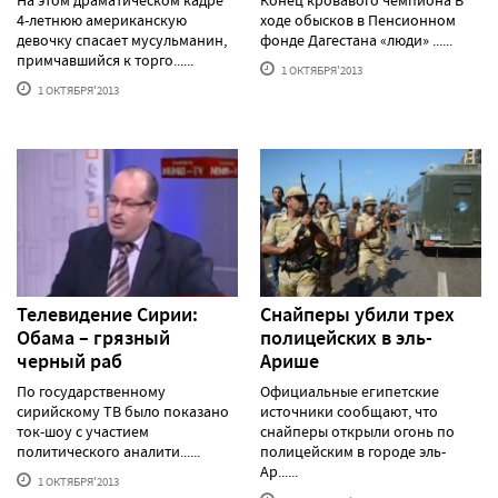
4-летнюю американскую
ходе обысков в Пенсионном
девочку спасает мусульманин,
фонде Дагестана «люди» ......
примчавшийся к торго......
1 ОКТЯБРЯ'2013
1 ОКТЯБРЯ'2013
Телевидение Сирии:
Снайперы убили трех
Обама – грязный
полицейских в эль-
черный раб
Арише
По государственному
Официальные египетские
сирийскому ТВ было показано
источники сообщают, что
ток-шоу с участием
снайперы открыли огонь по
политического аналити......
полицейским в городе эль-
Ар......
1 ОКТЯБРЯ'2013