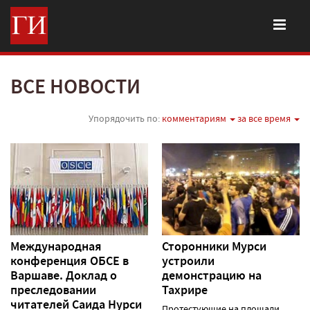
ВСЕ НОВОСТИ
Упорядочить по:
комментариям
за все время
Международная
Сторонники Мурси
конференция ОБСЕ в
устроили
Варшаве. Доклад о
демонстрацию на
преследовании
Тахрире
читателей Саида Нурси
Протестующие на площади