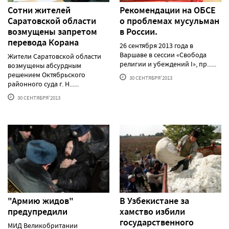
Сотни жителей
Рекомендации на ОБСЕ
Саратовcкой области
о проблемах мусульман
возмущены запретом
в России.
перевода Корана
26 сентября 2013 года в
Варшаве в сессии «Свобода
Жители Саратовской области
религии и убеждений I», пр......
возмущены абсурдным
решением Октябрьского
30 СЕНТЯБРЯ'2013
районного суда г. Н......
30 СЕНТЯБРЯ'2013
"Армию жидов"
В Узбекистане за
предупредили
хамство избили
государственного
МИД Великобритании