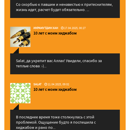
Со скорбью к павшим и ненавестью к притеснителям,
жизнь идет, расчет будет обязательно. ...
ИКРАМУТДИН ХАН
17.04.2025, 00:27
10 лет с моим хиджабом
Salat, да укрепит вас Аллаx! Увидели, спасибо за
теплые слова :-)...
SALAT
11.04.2025, 09:02
10 лет с моим хиджабом
В последнее время тоже столкнулась с этой
проблемой. Ощущение будто я поспешила с
хиджабом и рано по...