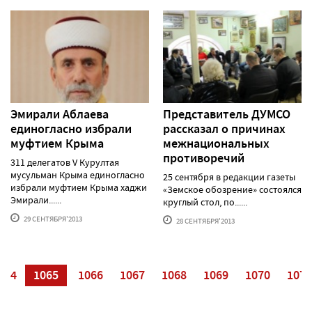
Эмирали Аблаева
Представитель ДУМСО
единогласно избрали
рассказал о причинах
муфтием Крыма
межнациональных
противоречий
311 делегатов V Курултая
мусульман Крыма единогласно
25 сентября в редакции газеты
избрали муфтием Крыма хаджи
«Земское обозрение» состоялся
Эмирали......
круглый стол, по......
29 СЕНТЯБРЯ'2013
28 СЕНТЯБРЯ'2013
064
1065
1066
1067
1068
1069
1070
1071