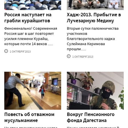
Россия наступает на
Хадж-2013. Прибытие в
грабли курайшитов
Лучезарную Медину
Феноменально! Современная
Вторые сутки паломничества
Россия шаг в шаг повторяет
участников
усилия племени Курайш,
благотворительного хаджа
которые почти 14 веков ......
Сулеймана Керимова
прошли......
1 ОКТЯБРЯ'2013
1 ОКТЯБРЯ'2013
Повесть об отважном
Вокруг Пенсионного
мусульманине
фонда Дагестана
На этом драматическом кадре
Конец кровавого чемпиона В