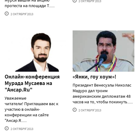
Мурси вышли на акцию
2 ОКТЯБРЯ'2013
протеста на площади Т......
2 ОКТЯБРЯ'2013
Онлайн-конференция
«Янки, гоу хоум»!
Мурада Мусаева на
Президент Венесуэлы Николас
"Ансар.Ru"
Мадуро дал троим
американским дипломатам 48
Уважаемые
часов на то, чтобы покинуть......
читатели! Приглашаем вас к
участию в онлайн-
2 ОКТЯБРЯ'2013
конференции на сайте
"Ансар.R......
2 ОКТЯБРЯ'2013