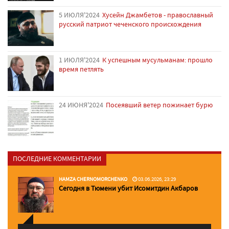
5 ИЮЛЯ'2024
Хусейн Джамбетов - православный
русский патриот чеченского происхождения
1 ИЮЛЯ'2024
К успешным мусульманам: прошло
время петлять
24 ИЮНЯ'2024
Посеявший ветер пожинает бурю
ПОСЛЕДНИЕ КОММЕНТАРИИ
HAMZA CHERNOMORCHENKO
03.06.2026, 23:29
Сегодня в Тюмени убит Исомитдин Акбаров