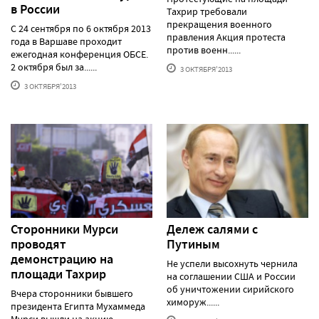
в России
Тахрир требовали
прекращения военного
С 24 сентября по 6 октября 2013
правления Акция протеста
года в Варшаве проходит
против военн......
ежегодная конференция ОБСЕ.
2 октября был за......
3 ОКТЯБРЯ'2013
3 ОКТЯБРЯ'2013
Сторонники Мурси
Дележ салями с
проводят
Путиным
демонстрацию на
Не успели высохнуть чернила
площади Тахрир
на соглашении США и России
об уничтожении сирийского
Вчера сторонники бывшего
химоруж......
президента Египта Мухаммеда