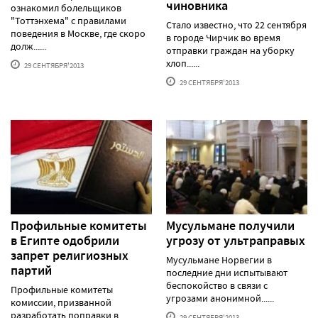
чиновника
ознакомил болельщиков
"Тоттэнхема" с правилами
Стало известно, что 22 сентября
поведения в Москве, где скоро
в городе Чирчик во время
долж......
отправки граждан на уборку
хлоп......
29 СЕНТЯБРЯ'2013
29 СЕНТЯБРЯ'2013
Профильные комитеты
Мусульмане получили
в Египте одобрили
угрозу от ультраправых
запрет религиозных
Мусульмане Норвегии в
партий
последние дни испытывают
беспокойство в связи с
Профильные комитеты
угрозами анонимной......
комиссии, призванной
разработать поправки в
29 СЕНТЯБРЯ'2013