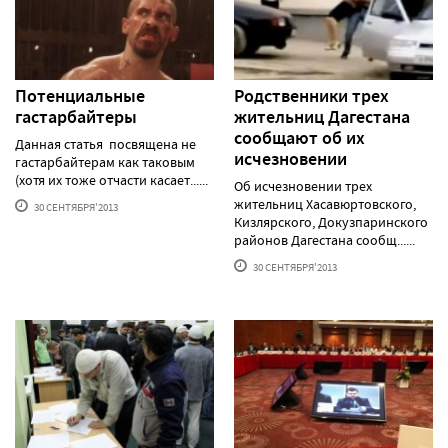
Потенциальные
Родственники трех
гастарбайтеры
жительниц Дагестана
сообщают об их
Данная статья посвящена не
исчезновении
гастарбайтерам как таковым
(хотя их тоже отчасти касает......
Об исчезновении трех
жительниц Хасавюртовского,
30 СЕНТЯБРЯ'2013
Кизлярского, Докузпаринского
районов Дагестана сообщ......
30 СЕНТЯБРЯ'2013