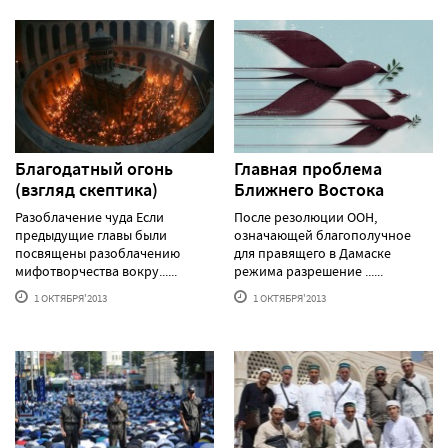
Благодатный огонь
Главная проблема
(взгляд скептика)
Ближнего Востока
Разоблачение чуда Если
После резолюции ООН,
предыдущие главы были
означающей благополучное
посвящены разоблачению
для правящего в Дамаске
мифотворчества вокру......
режима разрешение ......
1 ОКТЯБРЯ'2013
1 ОКТЯБРЯ'2013