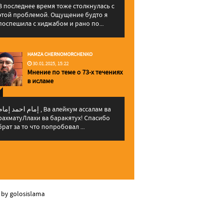
В последнее время тоже столкнулась с
этой проблемой. Ощущение будто я
поспешила с хиджабом и рано по...
HAMZA CHERNOMORCHENKO
30.01.2025, 15:22
Мнение по теме о 73-х течениях
в исламе
إمام احمد إما , Ва алейкум ассалам ва
рахматуЛлахи ва баракятух! Спасибо
брат за то что попробовал ...
 by golosislama