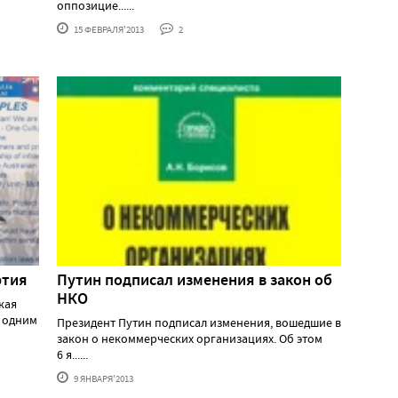
оппозицие......
15 ФЕВРАЛЯ'2013
2
ртия
Путин подписал изменения в закон об
НКО
кая
й одним
Президент Путин подписал изменения, вошедшие в
закон о некоммерческих организациях. Об этом
6 я......
9 ЯНВАРЯ'2013