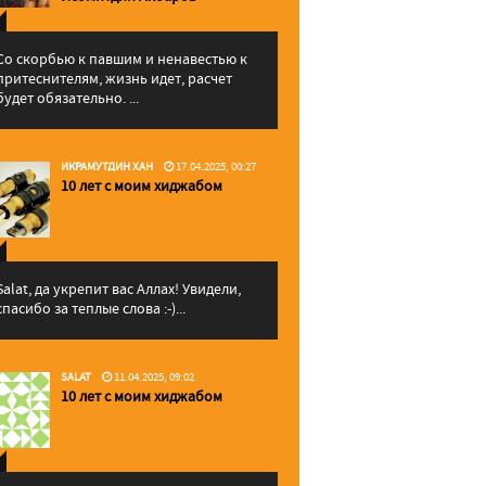
Со скорбью к павшим и ненавестью к
притеснителям, жизнь идет, расчет
будет обязательно. ...
ИКРАМУТДИН ХАН
17.04.2025, 00:27
10 лет с моим хиджабом
Salat, да укрепит вас Аллаx! Увидели,
спасибо за теплые слова :-)...
SALAT
11.04.2025, 09:02
10 лет с моим хиджабом