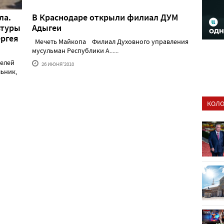
ла.
В Краснодаре открыли филиал ДУМ
ьтуры
Адыгеи
ргея
Мечеть Майкопа Филиал Духовного управления
мусульман Республики А......
телей
26 ИЮНЯ'2010
ьник,
КОЛО