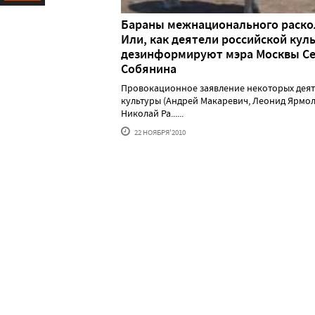
Ресурс
Бараны межнационального раско
Или, как деятели российской кул
дезинформируют мэра Москвы Се
Собянина
Провокационное заявление некоторых дея
культуры (Андрей Макаревич, Леонид Ярмол
Николай Ра......
22 НОЯБРЯ'2010