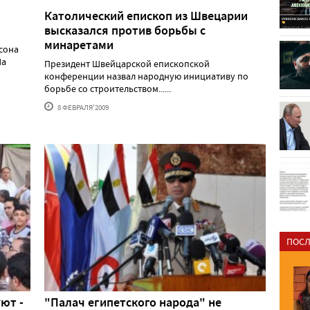
Католический епископ из Швецарии
высказался против борьбы с
минаретами
сона
На
Президент Швейцарской епископской
конференции назвал народную инициативу по
борьбе со строительством......
8 ФЕВРАЛЯ'2009
ПОСЛ
ют -
"Палач египетского народа" не