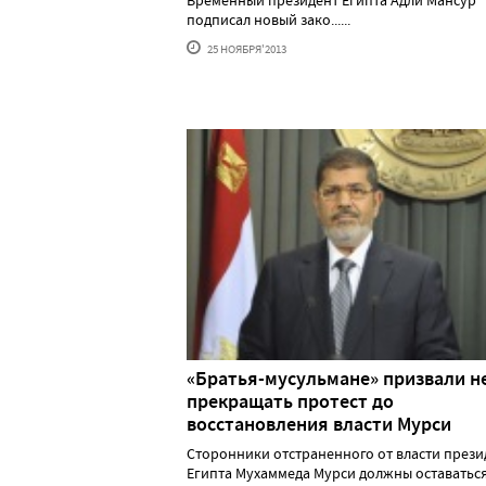
Временный президент Египта Адли Мансур
подписал новый зако......
25 НОЯБРЯ'2013
«Братья-мусульмане» призвали н
прекращать протест до
восстановления власти Мурси
Сторонники отстраненного от власти прези
Египта Мухаммеда Мурси должны оставаться