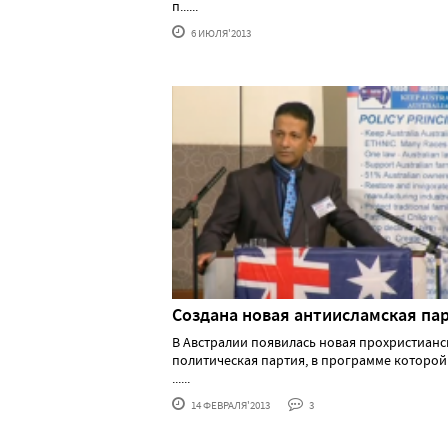
п......
6 ИЮЛЯ'2013
Создана новая антиисламская па
В Австралии появилась новая прохристианс
политическая партия, в программе которо
......
14 ФЕВРАЛЯ'2013
3