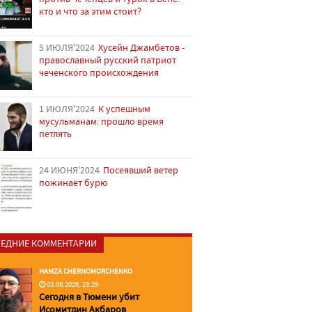
кто и что за этим стоит?
5 ИЮЛЯ'2024
Хусейн Джамбетов -
православный русский патриот
чеченского происхождения
1 ИЮЛЯ'2024
К успешным
мусульманам: прошло время
петлять
24 ИЮНЯ'2024
Посеявший ветер
пожинает бурю
ЕДНИЕ КОММЕНТАРИИ
HAMZA CHERNOMORCHENKO
03.06.2026, 23:29
Сегодня в Тюмени убит
Исомитдин Акбаров