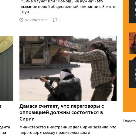
"Эмна мауна" или "Помощь не нужна" - это
название новой общественной кампании в Египте.
Ее уч......
5 ОКТЯБРЯ'2013
1
م
е
Дамаск считает, что переговоры с
оппозицией должны состояться в
Сирии
Tweets
дента
Министерство иностранных дел Сирии заявило, что
 на
переговоры между правительством и