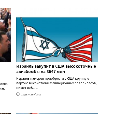
Израиль закупит в США высокоточные
авиабомбы на $647 млн
Израиль намерен приобрести у США крупную
партию высокоточных авиационных боеприпасов,
товка
пишет во&......
нак
12 ДЕКАБРЯ'2012