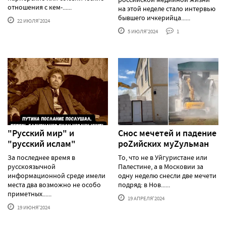
отношения с кем-......
на этой неделе стало интервью
бывшего ичкерийца......
22 ИЮЛЯ'2024
5 ИЮЛЯ'2024
1
"Русский мир" и
Снос мечетей и падение
"русский ислам"
роZийских муZульман
За последнее время в
То, что не в Уйгуристане или
русскоязычной
Палестине, а в Московии за
информационной среде имели
одну неделю снесли две мечети
места два возможно не особо
подряд: в Нов......
приметных......
19 АПРЕЛЯ'2024
19 ИЮНЯ'2024