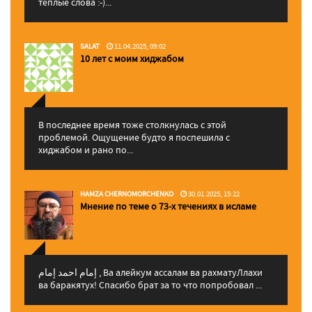
теплые слова :-)...
SALAT
11.04.2025, 09:02
10 лет с моим хиджабом
В последнее время тоже столкнулась с этой
проблемой. Ощущение будто я поспешила с
хиджабом и рано по...
HAMZA CHERNOMORCHENKO
30.01.2025, 15:22
Мнение по теме о 73-х течениях в исламе
إمام احمد إمام , Ва алейкум ассалам ва рахматуЛлахи
ва баракятух! Спасибо брат за то что попробовал ...