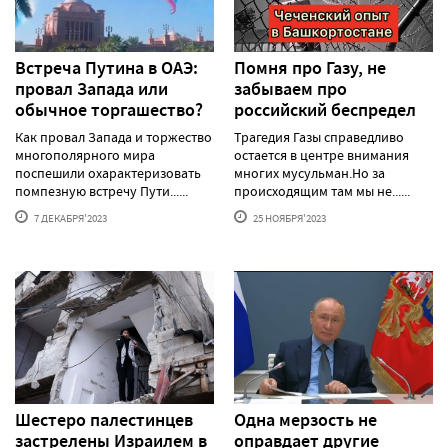
Встреча Путина в ОАЭ:
Помня про Газу, не
провал Запада или
забываем про
обычное торгашество?
российский беспредел
Как провал Запада и торжество
Трагедия Газы справедливо
многополярного мира
остается в центре внимания
поспешили охарактеризовать
многих мусульман.Но за
помпезную встречу Пути......
происходящим там мы не......
7 ДЕКАБРЯ'2023
25 НОЯБРЯ'2023
Шестеро палестинцев
Одна мерзость не
застрелены Израилем в
оправдает другие