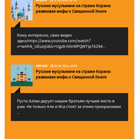
Русские мусульмане на страже Корана:
pазвеивая мифы о Священной Книге
Кому интересно, само видео
здесьhttps://www.youtube.com/watch?
v=wAhN_UEuojU&lc=Ugz6-h0nMPQWTip7AZ94...
KRR AKK
09.06.2024, 18:56
Русские мусульмане на страже Корана:
pазвеивая мифы о Священной Книге
Пусть Аллах дарует нашим братьям лучшее месть в
раю. Не только Али и Иса стоят за этими прекрасными
...