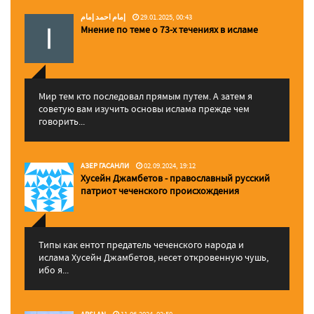
إمام احمد إمام
29.01.2025, 00:43
Мнение по теме о 73-х течениях в исламе
Мир тем кто последовал прямым путем. А затем я
советую вам изучить основы ислама прежде чем
говорить...
АЗЕР ГАСАНЛИ
02.09.2024, 19:12
Хусейн Джамбетов - православный русский
патриот чеченского происхождения
Типы как ентот предатель чеченского народа и
ислама Хусейн Джамбетов, несет откровенную чушь,
ибо я...
ARSLAN
11.06.2024, 02:50