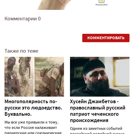
Комментарии
0
КОММЕНТИРОВАТЬ
Также по теме
Многополярность по-
Хусейн Джамбетов -
русски это людоедство.
православный русский
Буквально.
патриот чеченского
происхождения
Мы все уже привыкли к тому,
что если Россия налаживает
Одним из заметных событий
парнерские или союзнические
российской медийной жизни