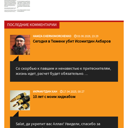
ПОСЛЕДНИЕ КОММЕНТАРИИ
HAMZA CHERNOMORCHENKO
03.06.2026, 23:29
Сегодня в Тюмени убит Исомитдин Акбаров
Со скорбью к павшим и ненавестью к притеснителям,
жизнь идет, расчет будет обязательно. ...
ИКРАМУТДИН ХАН
17.04.2025, 00:27
10 лет с моим хиджабом
Salat, да укрепит вас Аллаx! Увидели, спасибо за