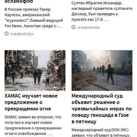
исламофоб
Султан Ибрагим Искандар,
наследный правитель султаната
В Россию приехал Такер
Джохор, был приведен к
Карлсон, американский
присяге как 17-й......
"журналист", бывший ведущий
Fox News. Ажиотаж среди z-......
31 ЯНВАРЯ'2024
5 ФЕВРАЛЯ'2024
ХАМАС изучает новое
Международный суд
предложение о
объявит решение о
прекращении огня
чрезвычайных мерах по
поводу геноцида в Газе
ХАМАС заявил во вторник, что
в пятницу
получил и изучает новое
предложение о прекращении
Международный суд ООН (МС)
огня и освобождении ......
заявил, что объявит в пятницу,