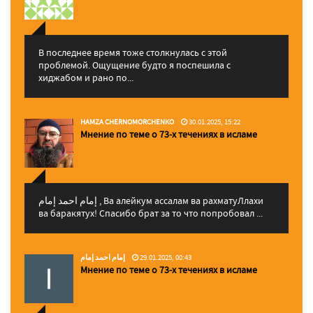
В последнее время тоже столкнулась с этой
проблемой. Ощущение будто я поспешила с
хиджабом и рано по...
HAMZA CHERNOMORCHENKO
30.01.2025, 15:22
Мнение по теме о 73-х течениях в исламе
إمام احمد إمام , Ва алейкум ассалам ва рахматуЛлахи
ва баракятух! Спасибо брат за то что попробовал ...
إمام احمد إمام
29.01.2025, 00:43
Мнение по теме о 73-х течениях в исламе