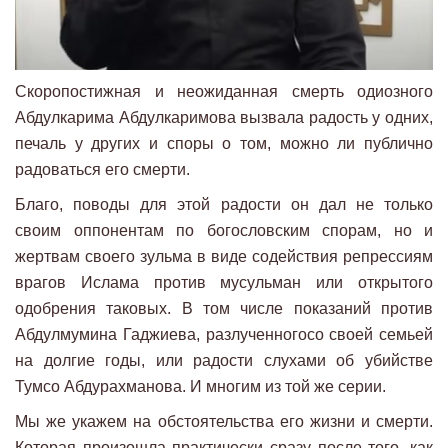
Скоропостижная и неожиданная смерть одиозного
Абдулкарима Абдулкаримова вызвала радость у одних,
печаль у других и споры о том, можно ли публично
радоваться его смерти.
Благо, поводы для этой радости он дал не только
своим оппонентам по богословским спорам, но и
жертвам своего зульма в виде содействия репрессиям
врагов Ислама против мусульман или открытого
одобрения таковых. В том числе показаний против
Абдулмумина Гаджиева, разлученногосо своей семьей
на долгие годы, или радости слухами об убийстве
Тумсо Абдурахманова. И многим из той же серии.
Мы же укажем на обстоятельства его жизни и смерти.
Которая произошла практически сразу после того, как