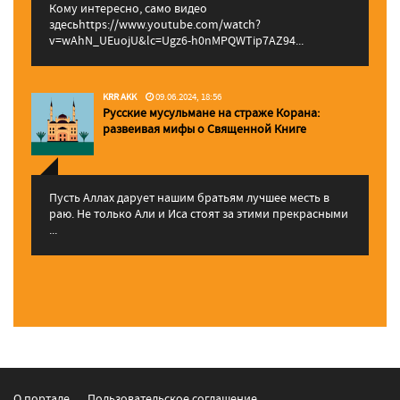
Кому интересно, само видео
здесьhttps://www.youtube.com/watch?
v=wAhN_UEuojU&lc=Ugz6-h0nMPQWTip7AZ94...
KRR AKK
09.06.2024, 18:56
Русские мусульмане на страже Корана:
pазвеивая мифы о Священной Книге
Пусть Аллах дарует нашим братьям лучшее месть в
раю. Не только Али и Иса стоят за этими прекрасными
...
О портале
Пользовательское соглашение