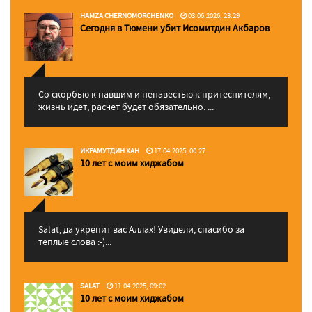
HAMZA CHERNOMORCHENKO
03.06.2026, 23:29
Сегодня в Тюмени убит Исомитдин Акбаров
Со скорбью к павшим и ненавестью к притеснителям,
жизнь идет, расчет будет обязательно. ...
ИКРАМУТДИН ХАН
17.04.2025, 00:27
10 лет с моим хиджабом
Salat, да укрепит вас Аллаx! Увидели, спасибо за
теплые слова :-)...
SALAT
11.04.2025, 09:02
10 лет с моим хиджабом