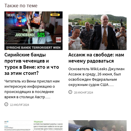
Также по теме
Сирийские банды
Ассанж на свободе: нам
против чеченцев и
нечему радоваться
турок в Вене: кто и что
Основатель WikiLeaks Джулиан
за этим стоит?
Ассанж в среду, 26 июня, был
освобожден Федеральным
Читатель из Вены прислал нам
окружным судом США......
интересную информацию о
происходящих в последнее
28 ИЮНЯ'2024
время в столице Австр......
12 ИЮЛЯ'2024