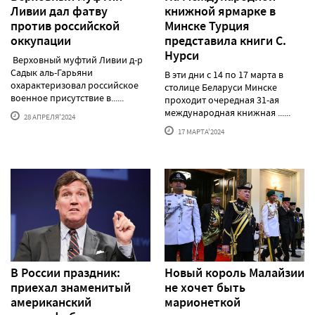
Ливии дал фатву
книжной ярмарке в
против российской
Минске Турция
оккупации
представила книги С.
Нурси
Верховный муфтий Ливии д-р
Садык аль-Гарьяни
В эти дни с 14 по 17 марта в
охарактеризовал российское
столице Беларуси Минске
военное присутствие в......
проходит очередная 31-ая
международная книжная ......
28 АПРЕЛЯ'2024
17 МАРТА'2024
В России праздник:
Новый король Малайзии
приехал знаменитый
не хочет быть
американский
марионеткой