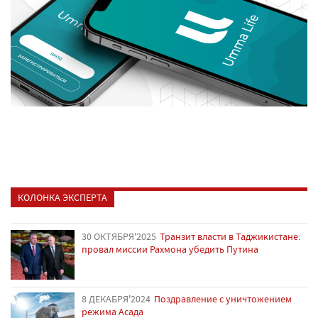
КОЛОНКА ЭКСПЕРТА
30 ОКТЯБРЯ'2025
Транзит власти в Таджикистане:
провал миссии Рахмона убедить Путина
8 ДЕКАБРЯ'2024
Поздравление с уничтожением
режима Асада