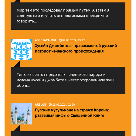
Мир тем кто последовал прямым путем. А затем я
советую вам изучить основы ислама прежде чем
говорить...
АЗЕР ГАСАНЛИ
02.09.2024, 19:12
Хусейн Джамбетов - православный русский
патриот чеченского происхождения
Типы как ентот предатель чеченского народа и
ислама Хусейн Джамбетов, несет откровенную чушь,
ибо я...
ARSLAN
11.06.2024, 02:50
Русские мусульмане на страже Корана:
pазвеивая мифы о Священной Книге