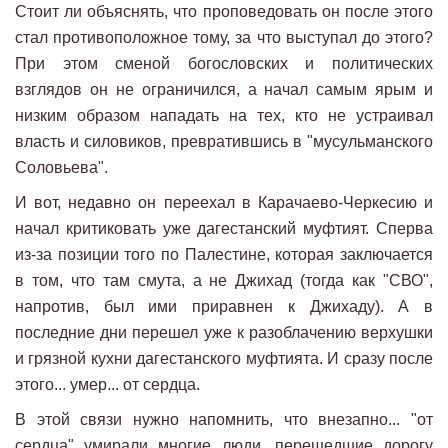
Стоит ли объяснять, что проповедовать он после этого
стал противоположное тому, за что выступал до этого?
При этом сменой богословских и политических
взглядов он не ограничился, а начал самым ярым и
низким образом нападать на тех, кто не устраивал
власть и силовиков, превратившись в "мусульманского
Соловьева".
И вот, недавно он переехал в Карачаево-Черкесию и
начал критиковать уже дагестанский муфтият. Сперва
из-за позиции того по Палестине, которая заключается
в том, что там смута, а не Джихад (тогда как "СВО",
напротив, был ими приравнен к Джихаду). А в
последние дни перешел уже к разоблачению верхушки
и грязной кухни дагестанского муфтията. И сразу после
этого... умер... от сердца.
В этой связи нужно напомнить, что внезапно... "от
сердца" умирали многие люди, перешедшие дорогу