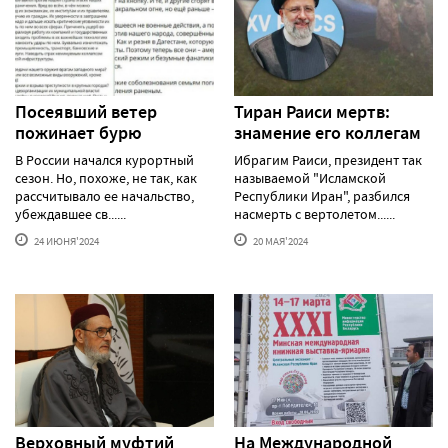
Посеявший ветер
Тиран Раиси мертв:
пожинает бурю
знамение его коллегам
В России начался курортный
Ибрагим Раиси, президент так
сезон. Но, похоже, не так, как
называемой "Исламской
рассчитывало ее начальство,
Республики Иран", разбился
убеждавшее св......
насмерть с вертолетом......
24 ИЮНЯ'2024
20 МАЯ'2024
Верховный муфтий
На Международной