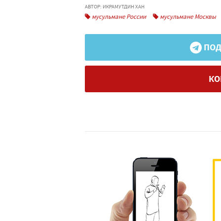
АВТОР: ИКРАМУТДИН ХАН
мусульмане России
мусульмане Москвы
ПОД
КО