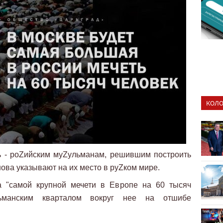
КОЛО
ть - роZийским муZульманам, решившим построить
нова указывают на их место в руZком мире.
ва "самой крупной мечети в Европе на 60 тысяч
ьманским кварталом вокруг нее на отшибе