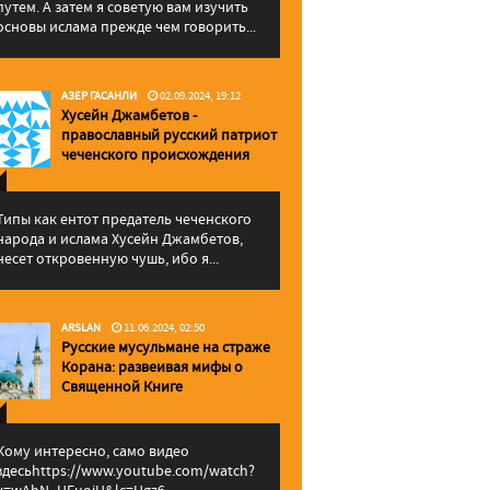
путем. А затем я советую вам изучить
основы ислама прежде чем говорить...
АЗЕР ГАСАНЛИ
02.09.2024, 19:12
Хусейн Джамбетов -
православный русский патриот
чеченского происхождения
Типы как ентот предатель чеченского
народа и ислама Хусейн Джамбетов,
несет откровенную чушь, ибо я...
ARSLAN
11.06.2024, 02:50
Русские мусульмане на страже
Корана: pазвеивая мифы о
Священной Книге
Кому интересно, само видео
здесьhttps://www.youtube.com/watch?