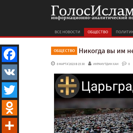
ВСЕ НОВОСТИ
ОБЩЕСТВО
ПОЛИТИ
Никогда вы им н
ОБЩЕСТВО
 8 МАРТА'2023 В 15:30
ИКРАМУТДИН ХАН
 0
Facebook
VK
Twitter
Odnoklassniki