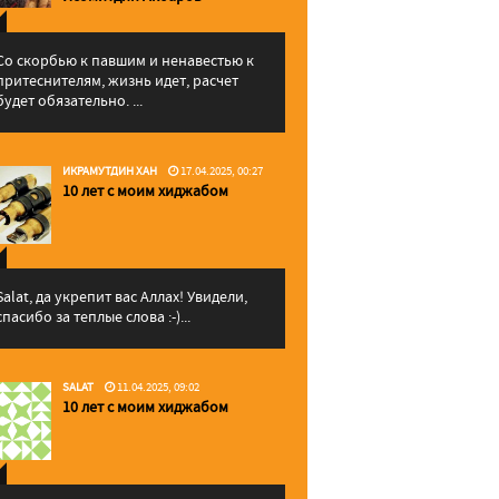
Со скорбью к павшим и ненавестью к
притеснителям, жизнь идет, расчет
будет обязательно. ...
ИКРАМУТДИН ХАН
17.04.2025, 00:27
10 лет с моим хиджабом
Salat, да укрепит вас Аллаx! Увидели,
спасибо за теплые слова :-)...
SALAT
11.04.2025, 09:02
10 лет с моим хиджабом