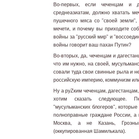
Во-первых, если чеченцам и д
среднеазиатам, должно хватать ме
пушечного мяса со "своей земли",
мечети, и почему вы приходите со
войны за "русский мир" и "воссоедин
войны говорит ваш пахан Путин?
Во-вторых, да, чеченцам и дагестан
что им нужно, на своей, мусульман
совали туда свои свинные рыла и н
российскую империю, коммунизм ил
Ну а руZким чеченцам, дагестанцам,
хотим сказать следующее. Пе
"мусульманских блогеров", которые
полноправные граждане России, а и
Москва, а не Казань, Грозны
(оккупированная Шамилькала).