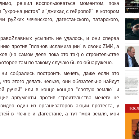
димо, решил воспользоваться моментом, пока
 "укро-нацистов" и "джихад с гейропой", в котором
 руZких чеченского, дагестанского, татарского,
правоZлавных усыпить не удалось, и они сперва
нию против "планов исламизации" в своих ZМИ, а
хов (на самом деле пока это так) о строительстве
, которое там по такому случаю было обнаружено.
ни собрались построить мечеть, даже если это
, что этого делать нельзя, они обязательно найдут
той ручей" или в конце концов "святую землю" и
ящие аргументы против строительства мечети не
видео один из организаторов акции протеста, у
ПОСЛ
тей в Чечне и Дагестане, а тут "моя земля, мои