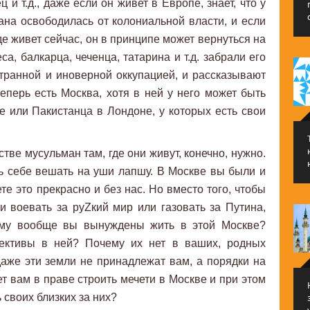
 и т.д., даже если он живет в Европе, знает, что у
рана освободилась от колониальной власти, и если
где живет сейчас, он в принципе может вернуться на
са, балкарца, чеченца, татарина и т.д. забрали его
транной и иноверной оккупацией, и рассказывают
теперь есть Москва, хотя в ней у него может быть
е или Пакистанца в Лондоне, у которых есть свои
стве мусульман там, где они живут, конечно, нужно.
ть себе вешать на уши лапшу. В Москве вы были и
те это прекрасно и без нас. Но вместо того, чтобы
и воевать за руZкий мир или газовать за Путина,
чему вообще вы вынуждены жить в этой Москве?
пективы в ней? Почему их нет в ваших, родных
аже эти земли не принадлежат вам, а порядки на
ет вам в праве строить мечети в Москве и при этом
 своих близких за них?