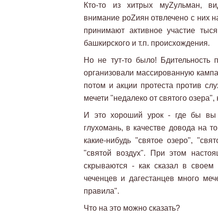
Кто-то из хитрых муZульман, ви
внимание роZиян отвлечено с них на
принимают активное участие тысячи
башкирского и т.п. происхождения.
Но не тут-то было! Бдительность 
организовали массированную кампа
потом и акции протеста против слу
мечети "недалеко от святого озера"
И это хороший урок - где бы вы 
глухомань, в качестве довода на то
какие-нибудь "святое озеро", "свя
"святой воздух". При этом насто
скрываются - как сказал в своем 
чеченцев и дагестанцев много мече
правила".
Что на это можно сказать?