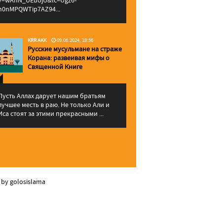
v=wAhN_UEuojU&lc=Ugz6-
h0nMPQWTip7AZ94...
KRR AKK
09.06.2024, 18:56
Русские мусульмане на страже
Корана: pазвеивая мифы о
Священной Книге
Пусть Аллах дарует нашим братьям
лучшее месть в раю. Не только Али и
Иса стоят за этими прекрасными ...
 by golosislama