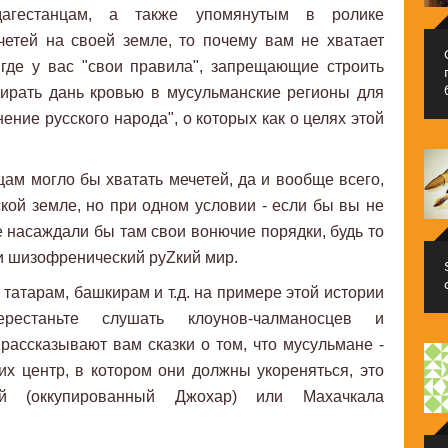
агестанцам, а также упомянутым в ролике
четей на своей земле, то почему вам не хватает
 где у вас "свои правила", запрещающие строить
бирать дань кровью в мусульманские регионы для
ение русского народа", о которых как о целях этой
цам могло бы хватать мечетей, да и вообще всего,
ской земле, но при одном условии - если бы вы не
е насаждали бы там свои вонючие порядки, будь то
и шизофренический руZкий мир.
 татарам, башкирам и т.д. на примере этой истории
рестаньте слушать клоунов-чалманосцев и
 рассказывают вам сказки о том, что мусульмане -
х центр, в котором они должны укореняться, это
й (оккупированный Джохар) или Махачкала