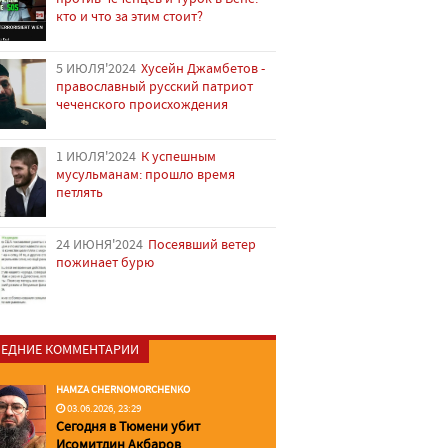
кто и что за этим стоит?
5 ИЮЛЯ'2024
Хусейн Джамбетов -
православный русский патриот
чеченского происхождения
1 ИЮЛЯ'2024
К успешным
мусульманам: прошло время
петлять
24 ИЮНЯ'2024
Посеявший ветер
пожинает бурю
ЕДНИЕ КОММЕНТАРИИ
HAMZA CHERNOMORCHENKO
03.06.2026, 23:29
Сегодня в Тюмени убит
Исомитдин Акбаров