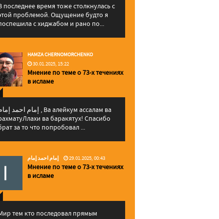
В последнее время тоже столкнулась с
этой проблемой. Ощущение будто я
поспешила с хиджабом и рано по...
HAMZA CHERNOMORCHENKO
30.01.2025, 15:22
Мнение по теме о 73-х течениях
в исламе
إمام احمد إما , Ва алейкум ассалам ва
рахматуЛлахи ва баракятух! Спасибо
брат за то что попробовал ...
إمام احمد إمام
29.01.2025, 00:43
Мнение по теме о 73-х течениях
в исламе
Мир тем кто последовал прямым