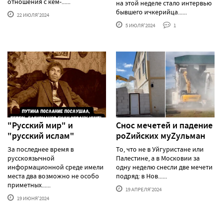
отношения с кем-......
на этой неделе стало интервью
бывшего ичкерийца......
22 ИЮЛЯ'2024
5 ИЮЛЯ'2024
1
"Русский мир" и
Снос мечетей и падение
"русский ислам"
роZийских муZульман
За последнее время в
То, что не в Уйгуристане или
русскоязычной
Палестине, а в Московии за
информационной среде имели
одну неделю снесли две мечети
места два возможно не особо
подряд: в Нов......
приметных......
19 АПРЕЛЯ'2024
19 ИЮНЯ'2024