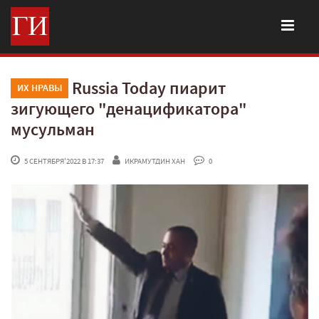
Russia Today пиарит
ИХ НРАВЫ
зигующего "денацификатора"
мусульман
 5 СЕНТЯБРЯ'2022 В 17:37
ИКРАМУТДИН ХАН
 0