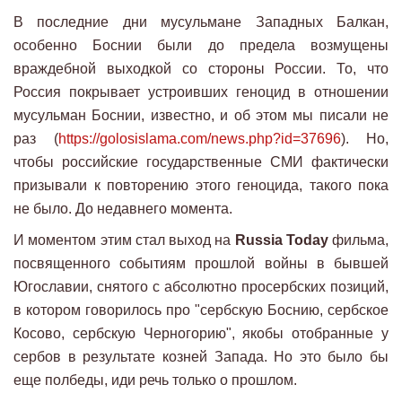
В последние дни мусульмане Западных Балкан,
особенно Боснии были до предела возмущены
враждебной выходкой со стороны России. То, что
Россия покрывает устроивших геноцид в отношении
мусульман Боснии, известно, и об этом мы писали не
раз (
https://golosislama.com/news.php?id=37696
). Но,
чтобы российские государственные СМИ фактически
призывали к повторению этого геноцида, такого пока
не было. До недавнего момента.
И моментом этим стал выход на
Russia Today
фильма,
посвященного событиям прошлой войны в бывшей
Югославии, снятого с абсолютно просербских позиций,
в котором говорилось про "сербскую Боснию, сербское
Косово, сербскую Черногорию", якобы отобранные у
сербов в результате козней Запада. Но это было бы
еще полбеды, иди речь только о прошлом.