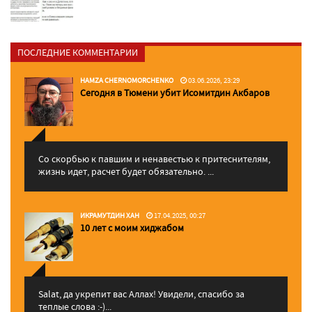
ПОСЛЕДНИЕ КОММЕНТАРИИ
HAMZA CHERNOMORCHENKO
03.06.2026, 23:29
Сегодня в Тюмени убит Исомитдин Акбаров
Со скорбью к павшим и ненавестью к притеснителям,
жизнь идет, расчет будет обязательно. ...
ИКРАМУТДИН ХАН
17.04.2025, 00:27
10 лет с моим хиджабом
Salat, да укрепит вас Аллаx! Увидели, спасибо за
теплые слова :-)...