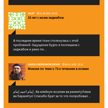
SALAT
11.04.2025, 09:02
10 лет с моим хиджабом
В последнее время тоже столкнулась с этой
проблемой. Ощущение будто я поспешила с
хиджабом и рано по...
HAMZA CHERNOMORCHENKO
30.01.2025, 15:22
Мнение по теме о 73-х течениях в исламе
إمام احمد إمام , Ва алейкум ассалам ва рахматуЛлахи
ва баракятух! Спасибо брат за то что попробовал ...