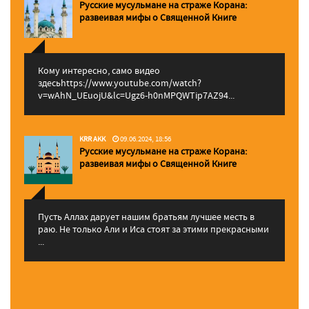
Русские мусульмане на страже Корана:
pазвеивая мифы о Священной Книге
Кому интересно, само видео
здесьhttps://www.youtube.com/watch?
v=wAhN_UEuojU&lc=Ugz6-h0nMPQWTip7AZ94...
KRR AKK
09.06.2024, 18:56
Русские мусульмане на страже Корана:
pазвеивая мифы о Священной Книге
Пусть Аллах дарует нашим братьям лучшее месть в
раю. Не только Али и Иса стоят за этими прекрасными
...