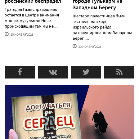
российский беспредел
городе Тулькарм на
Западном Берегу
Трагедия Газы справедливо
остается в центре внимания
Шестеро палестинцев были
многих мусульман.Но за
застрелены в ходе
происходящим там мы не......
израильского рейда
на оккупированном Западном
25 НОЯБРЯ'2023
Берег......
23 НОЯБРЯ'2023