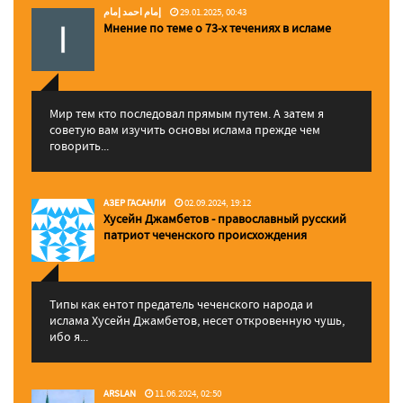
إمام احمد إمام
29.01.2025, 00:43
Мнение по теме о 73-х течениях в исламе
Мир тем кто последовал прямым путем. А затем я
советую вам изучить основы ислама прежде чем
говорить...
АЗЕР ГАСАНЛИ
02.09.2024, 19:12
Хусейн Джамбетов - православный русский
патриот чеченского происхождения
Типы как ентот предатель чеченского народа и
ислама Хусейн Джамбетов, несет откровенную чушь,
ибо я...
ARSLAN
11.06.2024, 02:50