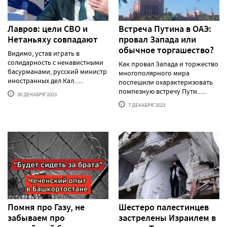
Лавров: цели СВО и
Встреча Путина в ОАЭ:
Нетаньяху совпадают
провал Запада или
обычное торгашество?
Видимо, устав играть в
солидарность с ненавистными
Как провал Запада и торжество
басурманами, русский министр
многополярного мира
иностранных дел Кал......
поспешили охарактеризовать
помпезную встречу Пути......
30 ДЕКАБРЯ'2023
7 ДЕКАБРЯ'2023
Помня про Газу, не
Шестеро палестинцев
забываем про
застрелены Израилем в