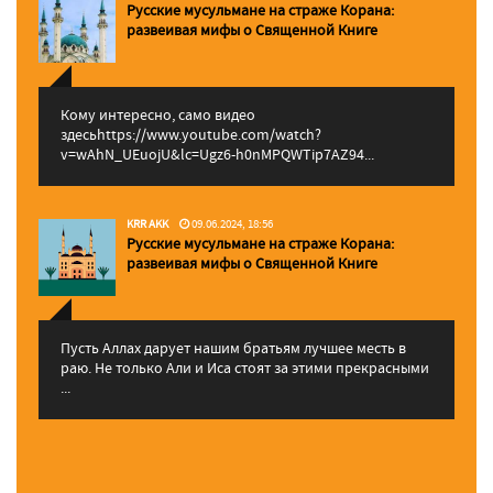
Русские мусульмане на страже Корана:
pазвеивая мифы о Священной Книге
Кому интересно, само видео
здесьhttps://www.youtube.com/watch?
v=wAhN_UEuojU&lc=Ugz6-h0nMPQWTip7AZ94...
KRR AKK
09.06.2024, 18:56
Русские мусульмане на страже Корана:
pазвеивая мифы о Священной Книге
Пусть Аллах дарует нашим братьям лучшее месть в
раю. Не только Али и Иса стоят за этими прекрасными
...