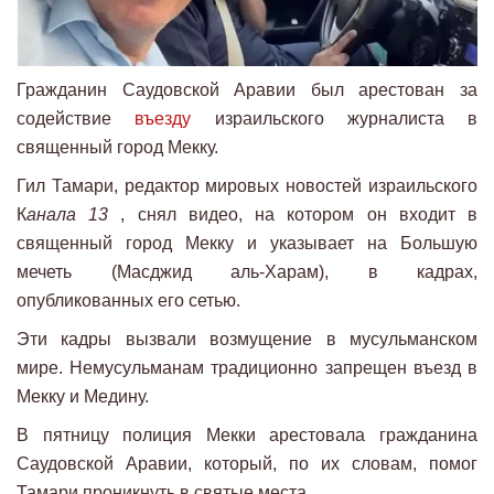
Гражданин Саудовской Аравии был арестован за
содействие
въезду
израильского журналиста в
священный город Мекку.
Гил Тамари, редактор мировых новостей израильского
К
анала 13
, снял видео, на котором он входит в
священный город Мекку и указывает на Большую
мечеть (Масджид аль-Харам), в кадрах,
опубликованных его сетью.
Эти кадры вызвали возмущение в мусульманском
мире. Немусульманам традиционно запрещен въезд в
Мекку и Медину.
В пятницу полиция Мекки арестовала гражданина
Саудовской Аравии, который, по их словам, помог
Тамари проникнуть в святые места.