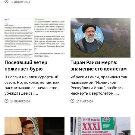
12 ИЮЛЯ'2024
Посеявший ветер
Тиран Раиси мертв:
пожинает бурю
знамение его коллегам
В России начался курортный
Ибрагим Раиси, президент так
сезон. Но, похоже, не так, как
называемой "Исламской
рассчитывало ее начальство,
Республики Иран", разбился
убеждавшее св......
насмерть с вертолетом......
24 ИЮНЯ'2024
20 МАЯ'2024