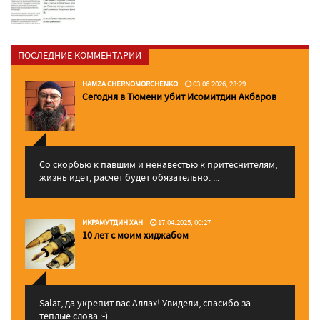
ПОСЛЕДНИЕ КОММЕНТАРИИ
HAMZA CHERNOMORCHENKO
03.06.2026, 23:29
Сегодня в Тюмени убит Исомитдин Акбаров
Со скорбью к павшим и ненавестью к притеснителям,
жизнь идет, расчет будет обязательно. ...
ИКРАМУТДИН ХАН
17.04.2025, 00:27
10 лет с моим хиджабом
Salat, да укрепит вас Аллаx! Увидели, спасибо за
теплые слова :-)...