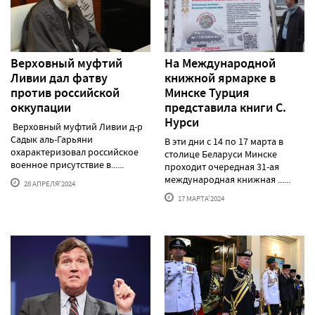
Верховный муфтий
На Международной
Ливии дал фатву
книжной ярмарке в
против российской
Минске Турция
оккупации
представила книги С.
Нурси
Верховный муфтий Ливии д-р
Садык аль-Гарьяни
В эти дни с 14 по 17 марта в
охарактеризовал российское
столице Беларуси Минске
военное присутствие в......
проходит очередная 31-ая
международная книжная ......
28 АПРЕЛЯ'2024
17 МАРТА'2024