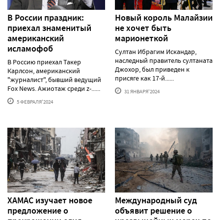
В России праздник:
Новый король Малайзии
приехал знаменитый
не хочет быть
американский
марионеткой
исламофоб
Султан Ибрагим Искандар,
наследный правитель султаната
В Россию приехал Такер
Джохор, был приведен к
Карлсон, американский
присяге как 17-й......
"журналист", бывший ведущий
Fox News. Ажиотаж среди z-......
31 ЯНВАРЯ'2024
5 ФЕВРАЛЯ'2024
ХАМАС изучает новое
Международный суд
предложение о
объявит решение о