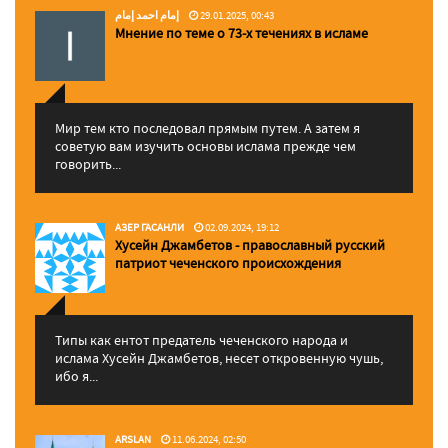
إمام احمد إمام
29.01.2025, 00:43
Мнение по теме о 73-х течениях в исламе
Мир тем кто последовал прямым путем. А затем я
советую вам изучить основы ислама прежде чем
говорить...
АЗЕР ГАСАНЛИ
02.09.2024, 19:12
Хусейн Джамбетов - православный русский
патриот чеченского происхождения
Типы как ентот предатель чеченского народа и
ислама Хусейн Джамбетов, несет откровенную чушь,
ибо я...
ARSLAN
11.06.2024, 02:50