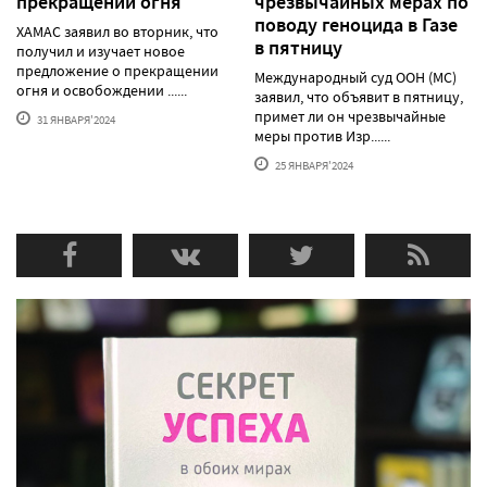
прекращении огня
чрезвычайных мерах по
поводу геноцида в Газе
ХАМАС заявил во вторник, что
в пятницу
получил и изучает новое
предложение о прекращении
Международный суд ООН (МС)
огня и освобождении ......
заявил, что объявит в пятницу,
примет ли он чрезвычайные
31 ЯНВАРЯ'2024
меры против Изр......
25 ЯНВАРЯ'2024