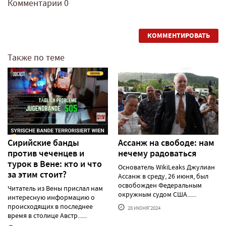
Комментарии
0
КОММЕНТИРОВАТЬ
Также по теме
Сирийские банды
Ассанж на свободе: нам
против чеченцев и
нечему радоваться
турок в Вене: кто и что
Основатель WikiLeaks Джулиан
за этим стоит?
Ассанж в среду, 26 июня, был
освобожден Федеральным
Читатель из Вены прислал нам
окружным судом США......
интересную информацию о
происходящих в последнее
28 ИЮНЯ'2024
время в столице Австр......