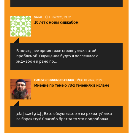
SALAT
11.04.2025, 09:02
10 лет с моим хиджабом
В последнее время тоже столкнулась с этой
проблемой. Ощущение будто я поспешила с
хиджабом и рано по...
HAMZA CHERNOMORCHENKO
30.01.2025, 15:22
Мнение по теме о 73-х течениях в исламе
إمام احمد إمام , Ва алейкум ассалам ва рахматуЛлахи
ва баракятух! Спасибо брат за то что попробовал ...