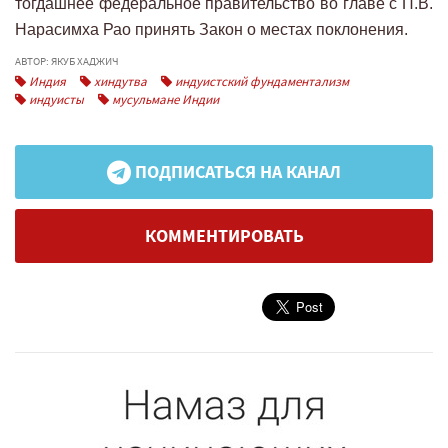
тогдашнее федеральное правительство во главе с П.В.
Нарасимха Рао принять Закон о местах поклонения.
АВТОР: ЯКУБ ХАДЖИЧ
Индия
хиндутва
индуистский фундаментализм
индуисты
мусульмане Индии
ПОДПИСАТЬСЯ НА КАНАЛ
КОММЕНТИРОВАТЬ