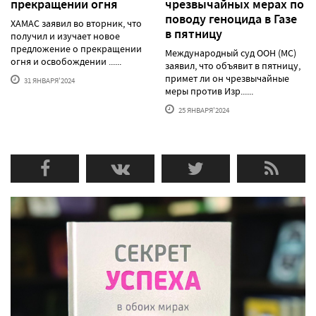
прекращении огня
чрезвычайных мерах по
поводу геноцида в Газе
ХАМАС заявил во вторник, что
в пятницу
получил и изучает новое
предложение о прекращении
Международный суд ООН (МС)
огня и освобождении ......
заявил, что объявит в пятницу,
примет ли он чрезвычайные
31 ЯНВАРЯ'2024
меры против Изр......
25 ЯНВАРЯ'2024