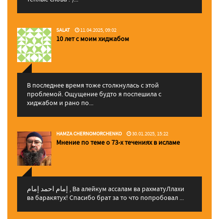
SALAT
11.04.2025, 09:02
10 лет с моим хиджабом
В последнее время тоже столкнулась с этой
проблемой. Ощущение будто я поспешила с
хиджабом и рано по...
HAMZA CHERNOMORCHENKO
30.01.2025, 15:22
Мнение по теме о 73-х течениях в исламе
إمام احمد إمام , Ва алейкум ассалам ва рахматуЛлахи
ва баракятух! Спасибо брат за то что попробовал ...