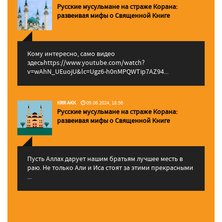
Русские мусульмане на страже Корана:
pазвеивая мифы о Священной Книге
Кому интересно, само видео
здесьhttps://www.youtube.com/watch?
v=wAhN_UEuojU&lc=Ugz6-h0nMPQWTip7AZ94...
KRR AKK
09.06.2024, 18:56
Русские мусульмане на страже Корана:
pазвеивая мифы о Священной Книге
Пусть Аллах дарует нашим братьям лучшее месть в
раю. Не только Али и Иса стоят за этими прекрасными
...