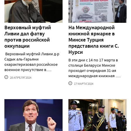
Верховный муфтий
На Международной
Ливии дал фатву
книжной ярмарке в
против российской
Минске Турция
оккупации
представила книги С.
Нурси
Верховный муфтий Ливии д-р
Садык аль-Гарьяни
В эти дни с 14 по 17 марта в
охарактеризовал российское
столице Беларуси Минске
военное присутствие в......
проходит очередная 31-ая
международная книжная ......
28 АПРЕЛЯ'2024
17 МАРТА'2024