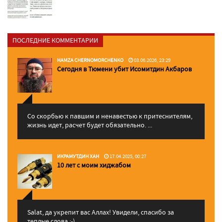
ПОСЛЕДНИЕ КОММЕНТАРИИ
HAMZA CHERNOMORCHENKO
03.06.2026, 23:29
Сегодня в Тюмени убит Исомитдин Акбаров
Со скорбью к павшим и ненавестью к притеснителям,
жизнь идет, расчет будет обязательно. ...
ИКРАМУТДИН ХАН
17.04.2025, 00:27
10 лет с моим хиджабом
Salat, да укрепит вас Аллаx! Увидели, спасибо за
теплые слова :-)...