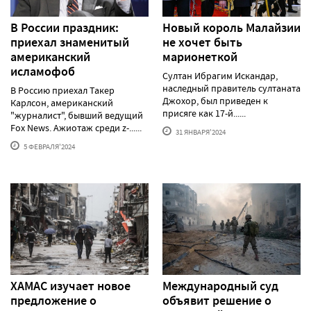
В России праздник:
Новый король Малайзии
приехал знаменитый
не хочет быть
американский
марионеткой
исламофоб
Султан Ибрагим Искандар,
наследный правитель султаната
В Россию приехал Такер
Джохор, был приведен к
Карлсон, американский
присяге как 17-й......
"журналист", бывший ведущий
Fox News. Ажиотаж среди z-......
31 ЯНВАРЯ'2024
5 ФЕВРАЛЯ'2024
ХАМАС изучает новое
Международный суд
предложение о
объявит решение о