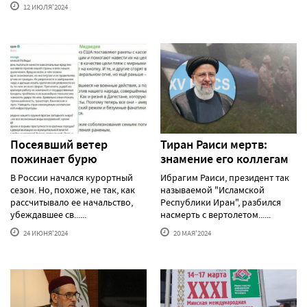
12 ИЮЛЯ'2024
Посеявший ветер
Тиран Раиси мертв:
пожинает бурю
знамение его коллегам
В России начался курортный
Ибрагим Раиси, президент так
сезон. Но, похоже, не так, как
называемой "Исламской
рассчитывало ее начальство,
Республики Иран", разбился
убеждавшее св......
насмерть с вертолетом......
24 ИЮНЯ'2024
20 МАЯ'2024