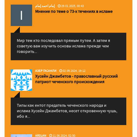
إمام احمد إمام
29.01.2025, 00:43
Мнение по теме о 73-х течениях в исламе
Мир тем кто последовал прямым путем. А затем я
советую вам изучить основы ислама прежде чем
говорить...
АЗЕР ГАСАНЛИ
02.09.2024, 19:12
Хусейн Джамбетов - православный русский
патриот чеченского происхождения
Типы как ентот предатель чеченского народа и
ислама Хусейн Джамбетов, несет откровенную чушь,
ибо я...
ARSLAN
11.06.2024, 02:50