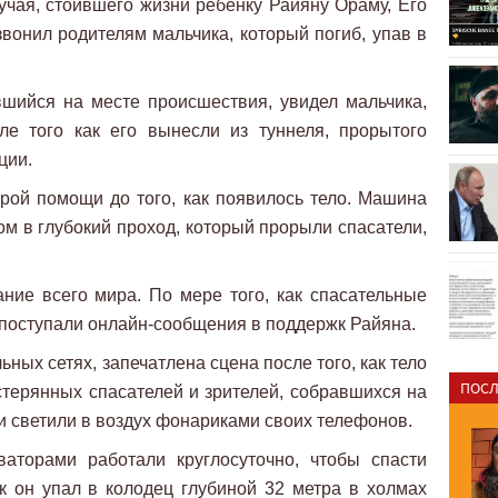
лучая, стоившего жизни ребенку Райяну Ораму, Его
вонил родителям мальчика, который погиб, упав в
вшийся на месте происшествия, увидел мальчика,
ле того как его вынесли из туннеля, прорытого
ции.
рой помощи до того, как появилось тело. Машина
м в глубокий проход, который прорыли спасатели,
ние всего мира. По мере того, как спасательные
а поступали онлайн-сообщения в поддержк Райяна.
ных сетях, запечатлена сцена после того, как тело
ПОСЛ
стерянных спасателей и зрителей, собравшихся на
и светили в воздух фонариками своих телефонов.
ваторами работали круглосуточно, чтобы спасти
ак он упал в колодец глубиной 32 метра в холмах