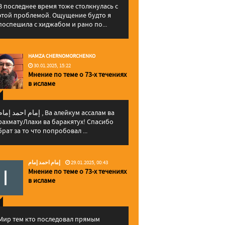
В последнее время тоже столкнулась с
этой проблемой. Ощущение будто я
поспешила с хиджабом и рано по...
HAMZA CHERNOMORCHENKO
30.01.2025, 15:22
Мнение по теме о 73-х течениях
в исламе
إمام احمد إما , Ва алейкум ассалам ва
рахматуЛлахи ва баракятух! Спасибо
брат за то что попробовал ...
إمام احمد إمام
29.01.2025, 00:43
Мнение по теме о 73-х течениях
в исламе
Мир тем кто последовал прямым