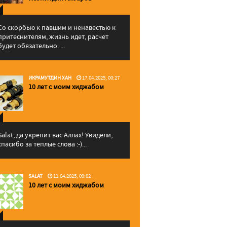
Со скорбью к павшим и ненавестью к
притеснителям, жизнь идет, расчет
будет обязательно. ...
ИКРАМУТДИН ХАН
17.04.2025, 00:27
10 лет с моим хиджабом
Salat, да укрепит вас Аллаx! Увидели,
спасибо за теплые слова :-)...
SALAT
11.04.2025, 09:02
10 лет с моим хиджабом