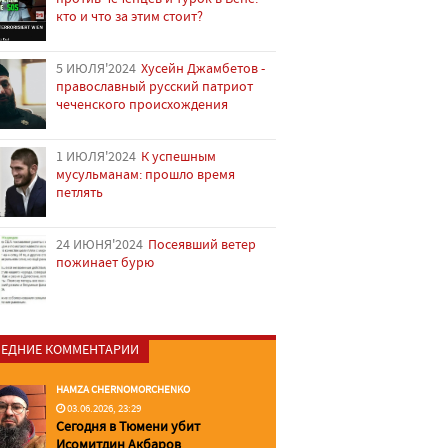
кто и что за этим стоит?
5 ИЮЛЯ'2024
Хусейн Джамбетов -
православный русский патриот
чеченского происхождения
1 ИЮЛЯ'2024
К успешным
мусульманам: прошло время
петлять
24 ИЮНЯ'2024
Посеявший ветер
пожинает бурю
ЕДНИЕ КОММЕНТАРИИ
HAMZA CHERNOMORCHENKO
03.06.2026, 23:29
Сегодня в Тюмени убит
Исомитдин Акбаров