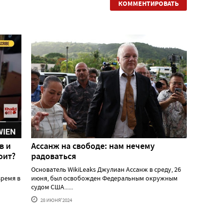
КОММЕНТИРОВАТЬ
в и
Ассанж на свободе: нам нечему
оит?
радоваться
Основатель WikiLeaks Джулиан Ассанж в среду, 26
ремя в
июня, был освобожден Федеральным окружным
судом США......
28 ИЮНЯ'2024