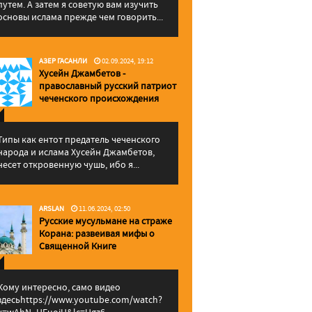
путем. А затем я советую вам изучить
основы ислама прежде чем говорить...
АЗЕР ГАСАНЛИ
02.09.2024, 19:12
Хусейн Джамбетов -
православный русский патриот
чеченского происхождения
Типы как ентот предатель чеченского
народа и ислама Хусейн Джамбетов,
несет откровенную чушь, ибо я...
ARSLAN
11.06.2024, 02:50
Русские мусульмане на страже
Корана: pазвеивая мифы о
Священной Книге
Кому интересно, само видео
здесьhttps://www.youtube.com/watch?