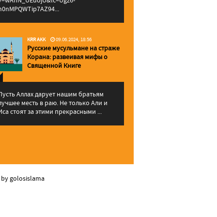
v=wAhN_UEuojU&lc=Ugz6-
h0nMPQWTip7AZ94...
KRR AKK
09.06.2024, 18:56
Русские мусульмане на страже
Корана: pазвеивая мифы о
Священной Книге
Пусть Аллах дарует нашим братьям
лучшее месть в раю. Не только Али и
Иса стоят за этими прекрасными ...
 by golosislama