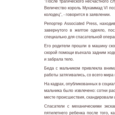
"После трагического несчастного с
Величество король Мухаммад VI поз
колодец", - говорится в заявлении.
Репортер Associated Press, находи
завернутого в желтое одеяло, пос
специально для спасательной опера
Его родители прошли в машину ско
скорой помощи въехала задним ходо
и забрала тело.
Беда с мальчиком привлекла внима
работы затягивались, со всего мир
На кадрах, опубликованных в социаль
мальчика было извлечено: сотни ра
месте происшествия, скандировали 
Спасатели с механическими экска
пятилетнего ребенка после того, к